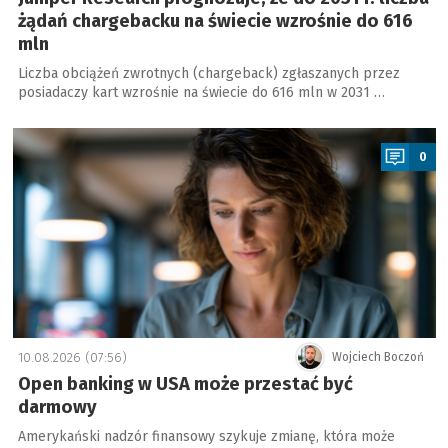
żądań chargebacku na świecie wzrośnie do 616
mln
Liczba obciążeń zwrotnych (chargeback) zgłaszanych przez
posiadaczy kart wzrośnie na świecie do 616 mln w 2031 …
a
0
10.08.2026 (07:56)
Wojciech Boczoń
Open banking w USA może przestać być
darmowy
Amerykański nadzór finansowy szykuje zmianę, która może