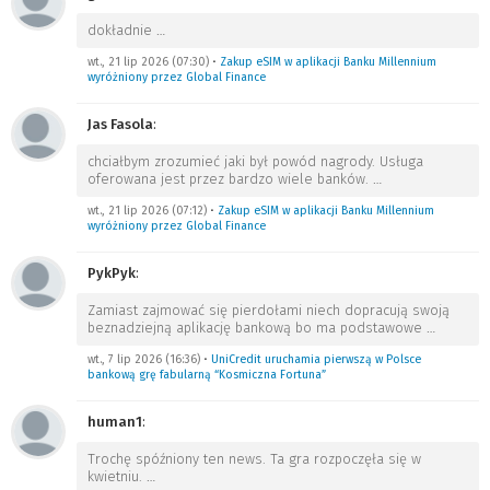
dokładnie
…
wt., 21 lip 2026 (07:30)
•
Zakup eSIM w aplikacji Banku Millennium
wyróżniony przez Global Finance
Jas Fasola
:
chciałbym zrozumieć jaki był powód nagrody. Usługa
oferowana jest przez bardzo wiele banków.
…
wt., 21 lip 2026 (07:12)
•
Zakup eSIM w aplikacji Banku Millennium
wyróżniony przez Global Finance
PykPyk
:
Zamiast zajmować się pierdołami niech dopracują swoją
beznadziejną aplikację bankową bo ma podstawowe
…
wt., 7 lip 2026 (16:36)
•
UniCredit uruchamia pierwszą w Polsce
bankową grę fabularną “Kosmiczna Fortuna”
human1
:
Trochę spóźniony ten news. Ta gra rozpoczęła się w
kwietniu.
…