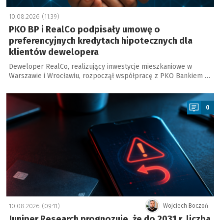
10.08.2026 (11:39)
PKO BP i RealCo podpisały umowę o
preferencyjnych kredytach hipotecznych dla
klientów dewelopera
Deweloper RealCo, realizujący inwestycje mieszkaniowe w
Warszawie i Wrocławiu, rozpoczął współpracę z PKO Bankiem …
a
0
10.08.2026 (09:11)
Wojciech Boczoń
Juniper Research prognozuje, że do 2031 r. liczba