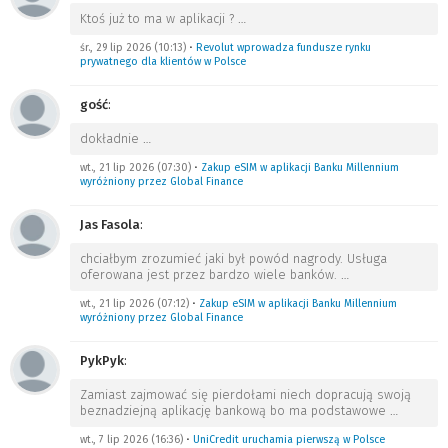
Ktoś już to ma w aplikacji ?
…
śr., 29 lip 2026 (10:13)
•
Revolut wprowadza fundusze rynku
prywatnego dla klientów w Polsce
gość
:
dokładnie
…
wt., 21 lip 2026 (07:30)
•
Zakup eSIM w aplikacji Banku Millennium
wyróżniony przez Global Finance
Jas Fasola
:
chciałbym zrozumieć jaki był powód nagrody. Usługa
oferowana jest przez bardzo wiele banków.
…
wt., 21 lip 2026 (07:12)
•
Zakup eSIM w aplikacji Banku Millennium
wyróżniony przez Global Finance
PykPyk
:
Zamiast zajmować się pierdołami niech dopracują swoją
beznadziejną aplikację bankową bo ma podstawowe
…
wt., 7 lip 2026 (16:36)
•
UniCredit uruchamia pierwszą w Polsce