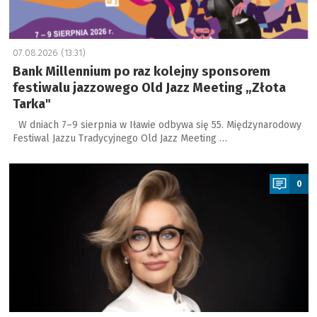
07.08.2026 (13:31)
Bank Millennium po raz kolejny sponsorem
festiwalu jazzowego Old Jazz Meeting „Złota
Tarka"
W dniach 7–9 sierpnia w Iławie odbywa się 55. Międzynarodowy
Festiwal Jazzu Tradycyjnego Old Jazz Meeting …
a
0