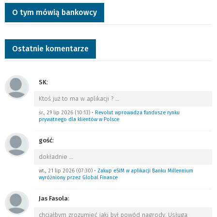
O tym mówią bankowcy
Ostatnie komentarze
SK
:
Ktoś już to ma w aplikacji ?
…
śr., 29 lip 2026 (10:13)
•
Revolut wprowadza fundusze rynku
prywatnego dla klientów w Polsce
gość
:
dokładnie
…
wt., 21 lip 2026 (07:30)
•
Zakup eSIM w aplikacji Banku Millennium
wyróżniony przez Global Finance
Jas Fasola
:
chciałbym zrozumieć jaki był powód nagrody. Usługa