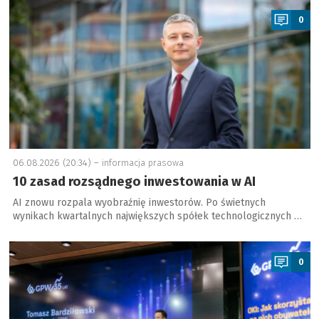
0
06.08.2026 (20:34) –
informacja prasowa
10 zasad rozsądnego inwestowania w AI
AI znowu rozpala wyobraźnię inwestorów. Po świetnych
wynikach kwartalnych największych spółek technologicznych …
a
0