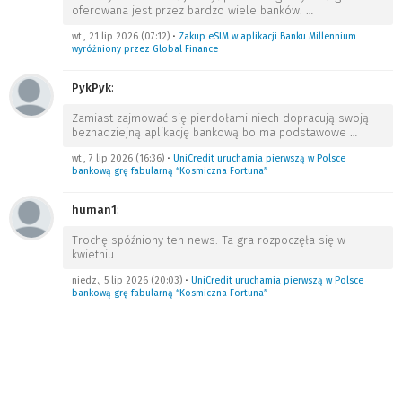
oferowana jest przez bardzo wiele banków.
…
wt., 21 lip 2026 (07:12)
•
Zakup eSIM w aplikacji Banku Millennium
wyróżniony przez Global Finance
PykPyk
:
Zamiast zajmować się pierdołami niech dopracują swoją
beznadziejną aplikację bankową bo ma podstawowe
…
wt., 7 lip 2026 (16:36)
•
UniCredit uruchamia pierwszą w Polsce
bankową grę fabularną “Kosmiczna Fortuna”
human1
:
Trochę spóźniony ten news. Ta gra rozpoczęła się w
kwietniu.
…
niedz., 5 lip 2026 (20:03)
•
UniCredit uruchamia pierwszą w Polsce
bankową grę fabularną “Kosmiczna Fortuna”