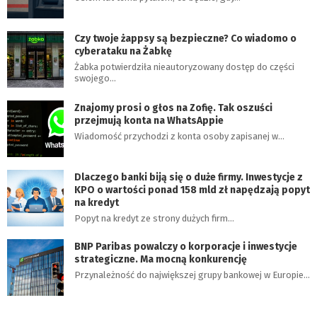
Czy twoje żappsy są bezpieczne? Co wiadomo o
cyberataku na Żabkę
Żabka potwierdziła nieautoryzowany dostęp do części
swojego…
Znajomy prosi o głos na Zofię. Tak oszuści
przejmują konta na WhatsAppie
Wiadomość przychodzi z konta osoby zapisanej w…
Dlaczego banki biją się o duże firmy. Inwestycje z
KPO o wartości ponad 158 mld zł napędzają popyt
na kredyt
Popyt na kredyt ze strony dużych firm…
BNP Paribas powalczy o korporacje i inwestycje
strategiczne. Ma mocną konkurencję
Przynależność do największej grupy bankowej w Europie…