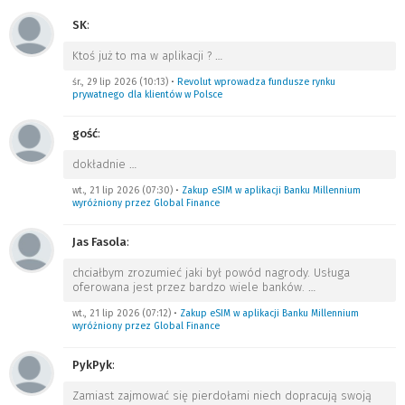
SK
:
Ktoś już to ma w aplikacji ?
…
śr., 29 lip 2026 (10:13)
•
Revolut wprowadza fundusze rynku
prywatnego dla klientów w Polsce
gość
:
dokładnie
…
wt., 21 lip 2026 (07:30)
•
Zakup eSIM w aplikacji Banku Millennium
wyróżniony przez Global Finance
Jas Fasola
:
chciałbym zrozumieć jaki był powód nagrody. Usługa
oferowana jest przez bardzo wiele banków.
…
wt., 21 lip 2026 (07:12)
•
Zakup eSIM w aplikacji Banku Millennium
wyróżniony przez Global Finance
PykPyk
:
Zamiast zajmować się pierdołami niech dopracują swoją