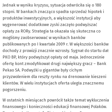
Jednak w wyniku kryzysu, sytuacja odwróciła się o 180
stopni. W bankach znacząco spadła sprzedaż hipotek i
produktów inwestycyjnych, a większość instytucji aby
wygenerować dodatkowe zyski zaczęło podwyższać
opłaty za RORy. Strategia ta okazała się skuteczna co
mogliśmy zaobserwować w wynikach banków
publikowanych po I kwartale 2009 r. W większości banków
dochody z prowizji znacznie wzrosły. Sygnał do startu dał
PKO BP, który podwyższył opłaty od maja. Jednocześnie
ofertę kont zmodyfikował drugi największy gracz – Bank
Pekao SA. Podwyżki u gigantów były cichym
przyzwoleniem dla reszty rynku na drenowanie kieszeni
klientów. W wielu instytucjach oferta uległa znacznemu
pogorszeniu.
W ostatnich miesiącach powrócił także temat wykluczenia
finansowego i konieczności edukacji finansowej Polaków.