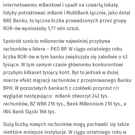
internetowemu mBankowi i spadł na czwartą lokatę.
Gdyby potraktować mBank i MultiBank łącznie, jako detal
BRE Banku, to łączna liczba prowadzonych przez grupę
ROR-ów wyniosłaby 1,77 mln sztuk.
Spośród sześciu milionerów najwolniej przybywa
rachunków u lidera – PKO BP. W ciągu ostatniego roku
liczba ROR-ów w tym banku zwiększyła się zaledwie o 43
tysiące. W tym samym czasie głównemu konkurentowi
przybyło kilkaset tysięcy kont. Był to jednak w dużej
mierze efekt migracji rachunków z przejmowanego Banku
BPH. W pozostałych bankach z czołówki przyrost r/r
wyglądał następująco: mBank otworzył 242 tys.
rachunków, BZ WBK 216 tys., Bank Millennium 210 tys., a
ING Bank Śląski 166 tys.
Dużą liczbą nowych rachunków mogą pochwalić się także
niektóre mniejsze instytucje. W ciągu ostatniego roku w