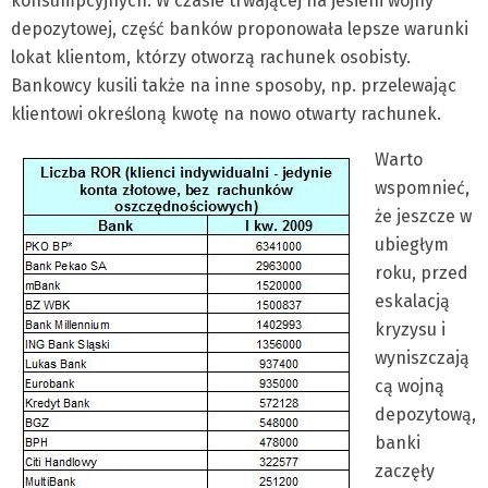
konsumpcyjnych. W czasie trwającej na jesieni wojny
depozytowej, część banków proponowała lepsze warunki
lokat klientom, którzy otworzą rachunek osobisty.
Bankowcy kusili także na inne sposoby, np. przelewając
klientowi określoną kwotę na nowo otwarty rachunek.
Warto
wspomnieć,
że jeszcze w
ubiegłym
roku, przed
eskalacją
kryzysu i
wyniszczają
cą wojną
depozytową,
banki
zaczęły