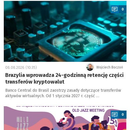
a
0
08.08.2026 (10:35)
Wojciech Boczoń
Brazylia wprowadza 24-godzinną retencję części
transferów kryptowalut
Banco Central do Brasil zaostrzy zasady dotyczące transferów
aktywów wirtualnych. Od 1 stycznia 2027 r. część …
a
0