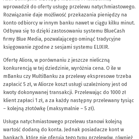
wprowadził do oferty usługę przelewu natychmiastowego.
Rozwiązanie daje możliwość przekazania pieniędzy na
konto odbiorcy w innym banku nawet w ciągu kilku minut.
Odbywa się to dzięki zastosowaniu systemu BlueCash
firmy Blue Media, pozwalającego ominąć tradycyjne
księgowanie zgodne z sesjami systemu ELIXIR.
Ofertę Aliora, w porównaniu z jeszcze nieliczną
konkurencją w tej dziedzinie, wyróżnia cena. O ile w
mBanku czy MultiBanku za przelewy ekspresowe trzeba
zapłacić 5 zł, w Aliorze koszt usługi uzależniony jest od
kwoty dokonywanej transakcji. Przelewając do 1000 zł
klient zapłaci 1 zł, a za każdy następny przelewany tysiąc
– kolejną złotówkę (maksymalnie – 5 zł).
Usługa natychmiastowego przelewu stanowi kolejną
wartość dodaną do konta. Jednak posiadacze kont w
bankach, które nie oferują tego typu przelewów, również