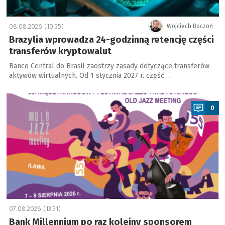
08.08.2026 (10:35)
Wojciech Boczoń
Brazylia wprowadza 24-godzinną retencję części
transferów kryptowalut
Banco Central do Brasil zaostrzy zasady dotyczące transferów
aktywów wirtualnych. Od 1 stycznia 2027 r. część …
a
0
07.08.2026 (13:31)
Bank Millennium po raz kolejny sponsorem