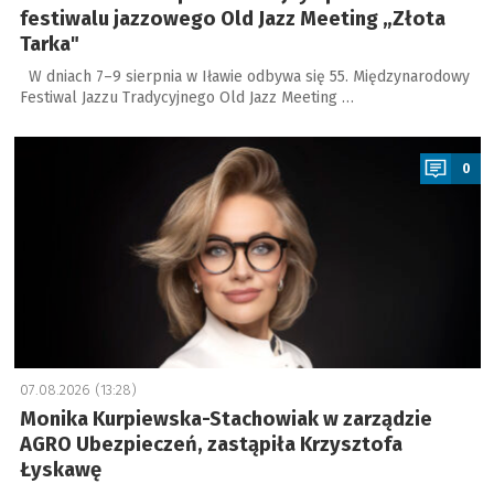
festiwalu jazzowego Old Jazz Meeting „Złota
Tarka"
W dniach 7–9 sierpnia w Iławie odbywa się 55. Międzynarodowy
Festiwal Jazzu Tradycyjnego Old Jazz Meeting …
a
0
07.08.2026 (13:28)
Monika Kurpiewska-Stachowiak w zarządzie
AGRO Ubezpieczeń, zastąpiła Krzysztofa
Łyskawę