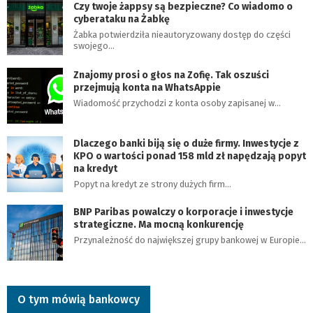
Czy twoje żappsy są bezpieczne? Co wiadomo o
cyberataku na Żabkę
Żabka potwierdziła nieautoryzowany dostęp do części
swojego…
Znajomy prosi o głos na Zofię. Tak oszuści
przejmują konta na WhatsAppie
Wiadomość przychodzi z konta osoby zapisanej w…
Dlaczego banki biją się o duże firmy. Inwestycje z
KPO o wartości ponad 158 mld zł napędzają popyt
na kredyt
Popyt na kredyt ze strony dużych firm…
BNP Paribas powalczy o korporacje i inwestycje
strategiczne. Ma mocną konkurencję
Przynależność do największej grupy bankowej w Europie…
O tym mówią bankowcy