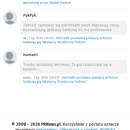
wyróżniony przez Global Finance
PykPyk
:
Zamiast zajmować się pierdołami niech dopracują swoją
beznadziejną aplikację bankową bo ma podstawowe
…
wt., 7 lip 2026 (16:36)
•
UniCredit uruchamia pierwszą w Polsce
bankową grę fabularną “Kosmiczna Fortuna”
human1
:
Trochę spóźniony ten news. Ta gra rozpoczęła się w
kwietniu.
…
niedz., 5 lip 2026 (20:03)
•
UniCredit uruchamia pierwszą w Polsce
bankową grę fabularną “Kosmiczna Fortuna”
© 2008 − 2026 PRNews.pl.
Korzystanie z portalu oznacza
akceptację
regulaminu
.
Informacja o cookies
.
Polityka