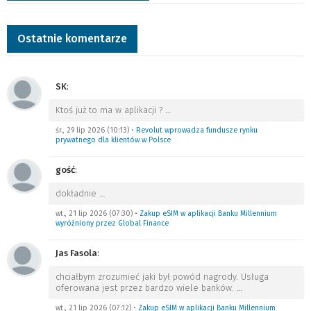
Ostatnie komentarze
SK
:
Ktoś już to ma w aplikacji ?
…
śr., 29 lip 2026 (10:13)
•
Revolut wprowadza fundusze rynku
prywatnego dla klientów w Polsce
gość
:
dokładnie
…
wt., 21 lip 2026 (07:30)
•
Zakup eSIM w aplikacji Banku Millennium
wyróżniony przez Global Finance
Jas Fasola
:
chciałbym zrozumieć jaki był powód nagrody. Usługa
oferowana jest przez bardzo wiele banków.
…
wt., 21 lip 2026 (07:12)
•
Zakup eSIM w aplikacji Banku Millennium