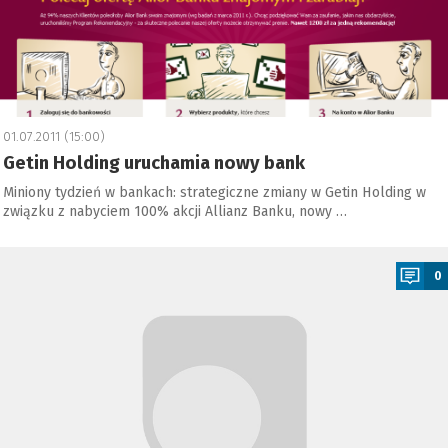
01.07.2011 (15:00)
Getin Holding uruchamia nowy bank
Miniony tydzień w bankach: strategiczne zmiany w Getin Holding w
związku z nabyciem 100% akcji Allianz Banku, nowy …
a
0