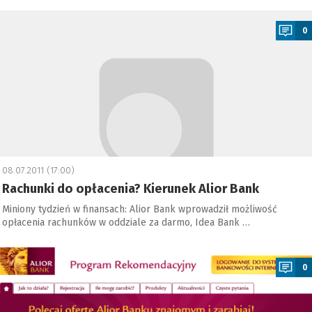
a
0
08.07.2011 (17:00)
Rachunki do opłacenia? Kierunek Alior Bank
Miniony tydzień w finansach: Alior Bank wprowadził możliwość
opłacenia rachunków w oddziale za darmo, Idea Bank …
a
0