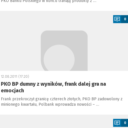
PKO Banku Polskiego w końcu trafiają produkty z …
a
0
12.08.2011 (17:20)
PKO BP dumny z wyników, frank dalej gra na
emocjach
Frank przekroczył granicę czterech złotych, PKO BP zadowolony z
minionego kwartału, Polbank wprowadza nowości – …
a
0