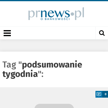
Tag "
podsumowanie
tygodnia
":
a
0