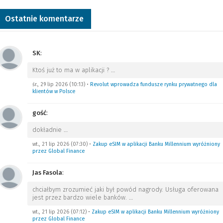
Ostatnie komentarze
SK
:
Ktoś już to ma w aplikacji ?
…
śr., 29 lip 2026 (10:13)
•
Revolut wprowadza fundusze rynku prywatnego dla
klientów w Polsce
gość
:
dokładnie
…
wt., 21 lip 2026 (07:30)
•
Zakup eSIM w aplikacji Banku Millennium wyróżniony
przez Global Finance
Jas Fasola
:
chciałbym zrozumieć jaki był powód nagrody. Usługa oferowana
jest przez bardzo wiele banków.
…
wt., 21 lip 2026 (07:12)
•
Zakup eSIM w aplikacji Banku Millennium wyróżniony
przez Global Finance