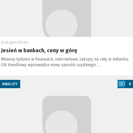
21.10.2011 (17:17)
Jesień w bankach, ceny w górę
Miniony tydzień w finansach: internetowe zakupy na raty w mBanku,
Citi Handlowy wprowadza nowy sposób szybkiego …
a
ANALIZY
0