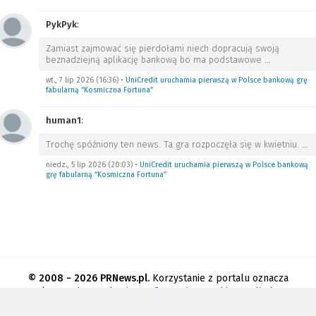
PykPyk
:
Zamiast zajmować się pierdołami niech dopracują swoją
beznadziejną aplikację bankową bo ma podstawowe
…
wt., 7 lip 2026 (16:36)
•
UniCredit uruchamia pierwszą w Polsce bankową grę
fabularną “Kosmiczna Fortuna”
human1
:
Trochę spóźniony ten news. Ta gra rozpoczęła się w kwietniu.
…
niedz., 5 lip 2026 (20:03)
•
UniCredit uruchamia pierwszą w Polsce bankową
grę fabularną “Kosmiczna Fortuna”
© 2008 − 2026 PRNews.pl.
Korzystanie z portalu oznacza
akceptację
regulaminu
.
Informacja o cookies
.
Polityka
prywatności