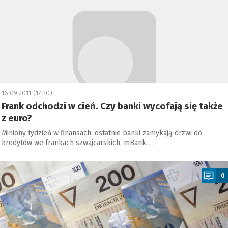
16.09.2011 (17:30)
Frank odchodzi w cień. Czy banki wycofają się także
z euro?
Miniony tydzień w finansach: ostatnie banki zamykają drzwi do
kredytów we frankach szwajcarskich, mBank …
a
0