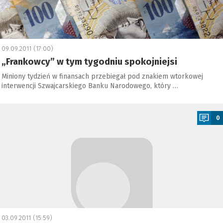
09.09.2011 (17:00)
„Frankowcy” w tym tygodniu spokojniejsi
Miniony tydzień w finansach przebiegał pod znakiem wtorkowej
interwencji Szwajcarskiego Banku Narodowego, który …
a
0
03.09.2011 (15:59)