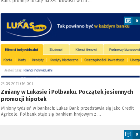
Bank promuje lokatę na 8%. Nowości w Citi …
a
0
23.09.2011 (16:00)
Zmiany w Lukasie i Polbanku. Początek jesiennych
promocji hipotek
Miniony tydzień w bankach: Lukas Bank przedstawia się jako Credit
Agricole, Polbank staje się bankiem krajowym z …
a
0