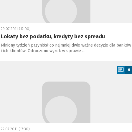
29.07.2011 (17:00)
Lokaty bez podatku, kredyty bez spreadu
Miniony tydzień przyniósł co najmniej dwie ważne decyzje dla banków
i ich klientów. Odroczono wyrok w sprawie …
a
0
22.07.2011 (17:30)