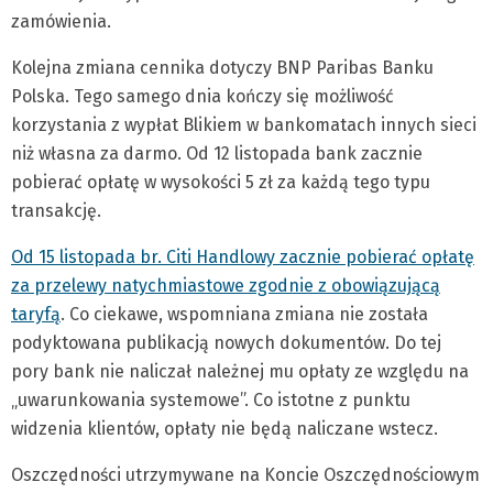
zamówienia.
Kolejna zmiana cennika dotyczy BNP Paribas Banku
Polska. Tego samego dnia kończy się możliwość
korzystania z wypłat Blikiem w bankomatach innych sieci
niż własna za darmo. Od 12 listopada bank zacznie
pobierać opłatę w wysokości 5 zł za każdą tego typu
transakcję.
Od 15 listopada br. Citi Handlowy zacznie pobierać opłatę
za przelewy natychmiastowe zgodnie z obowiązującą
taryfą
. Co ciekawe, wspomniana zmiana nie została
podyktowana publikacją nowych dokumentów. Do tej
pory bank nie naliczał należnej mu opłaty ze względu na
„uwarunkowania systemowe”. Co istotne z punktu
widzenia klientów, opłaty nie będą naliczane wstecz.
Oszczędności utrzymywane na Koncie Oszczędnościowym