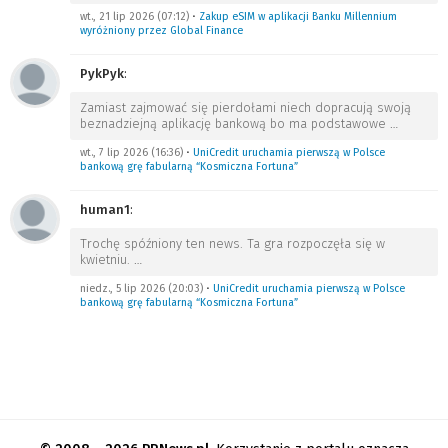
wt., 21 lip 2026 (07:12)
•
Zakup eSIM w aplikacji Banku Millennium
wyróżniony przez Global Finance
PykPyk
:
Zamiast zajmować się pierdołami niech dopracują swoją
beznadziejną aplikację bankową bo ma podstawowe
…
wt., 7 lip 2026 (16:36)
•
UniCredit uruchamia pierwszą w Polsce
bankową grę fabularną “Kosmiczna Fortuna”
human1
:
Trochę spóźniony ten news. Ta gra rozpoczęła się w
kwietniu.
…
niedz., 5 lip 2026 (20:03)
•
UniCredit uruchamia pierwszą w Polsce
bankową grę fabularną “Kosmiczna Fortuna”