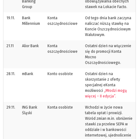
Banking
obowiązywania obecnych
Group
stawek na Lokacie Facto.
19.11.
Bank
Konta
Od tego dnia bank zaczyna
Millennium
oszczędnościowe
naliczać niższą stawkę na
Koncie Oszczędnościowym
Walutowym.
21.11
Alior Bank
Konta
Ostatni dzień na włączenie
oszczędnościowe
się do promocji Konta
Mocno
Oszczędnościowego.
28.11.
mBank
Konto osobiste
Ostatni dzień na
skorzystanie z oferty
specjalnej eKonta
możliwości
„Młodzi mogą
więcej – II edycja”.
29.11.
ING Bank
Konta osobiste
Wchodzi w życie nowa
Śląski
tabela opłat i prowizji.
Wśród zmian m.in. obniżenie
stawki za przelew SEPA w
oddziale i w bankowości
internetowej, ujednolicenie