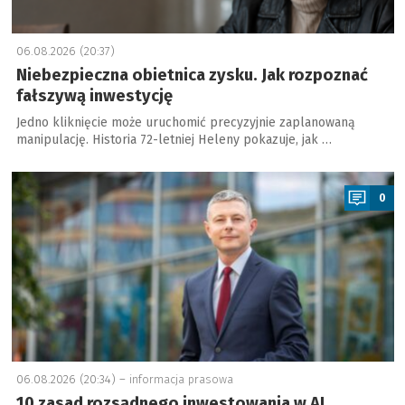
06.08.2026 (20:37)
Niebezpieczna obietnica zysku. Jak rozpoznać
fałszywą inwestycję
Jedno kliknięcie może uruchomić precyzyjnie zaplanowaną
manipulację. Historia 72-letniej Heleny pokazuje, jak …
a
0
06.08.2026 (20:34) –
informacja prasowa
10 zasad rozsądnego inwestowania w AI