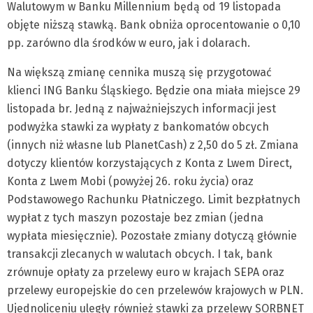
Walutowym w Banku Millennium będą od 19 listopada
objęte niższą stawką. Bank obniża oprocentowanie o 0,10
pp. zarówno dla środków w euro, jak i dolarach.
Na większą zmianę cennika muszą się przygotować
klienci ING Banku Śląskiego. Będzie ona miała miejsce 29
listopada br. Jedną z najważniejszych informacji jest
podwyżka stawki za wypłaty z bankomatów obcych
(innych niż własne lub PlanetCash) z 2,50 do 5 zł. Zmiana
dotyczy klientów korzystających z Konta z Lwem Direct,
Konta z Lwem Mobi (powyżej 26. roku życia) oraz
Podstawowego Rachunku Płatniczego. Limit bezpłatnych
wypłat z tych maszyn pozostaje bez zmian (jedna
wypłata miesięcznie). Pozostałe zmiany dotyczą głównie
transakcji zlecanych w walutach obcych. I tak, bank
zrównuje opłaty za przelewy euro w krajach SEPA oraz
przelewy europejskie do cen przelewów krajowych w PLN.
Ujednoliceniu uległy również stawki za przelewy SORBNET