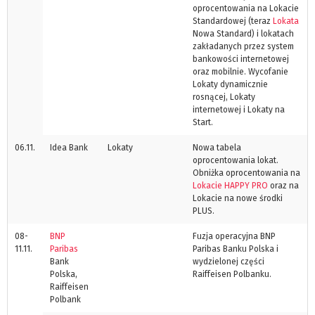
oprocentowania na Lokacie
Standardowej (teraz
Lokata
Nowa Standard) i lokatach
zakładanych przez system
bankowości internetowej
oraz mobilnie. Wycofanie
Lokaty dynamicznie
rosnącej, Lokaty
internetowej i Lokaty na
Start.
06.11.
Idea Bank
Lokaty
Nowa tabela
oprocentowania lokat.
Obniżka oprocentowania na
Lokacie HAPPY PRO
oraz na
Lokacie na nowe środki
PLUS.
08-
BNP
Fuzja operacyjna BNP
11.11.
Paribas
Paribas Banku Polska i
Bank
wydzielonej części
Polska,
Raiffeisen Polbanku.
Raiffeisen
Polbank