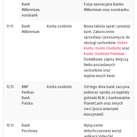
Bank
Fuzja operacyjna Banku
Millennium,
Millennium oraz eurobanku.
eurobank
11.11.
Bank
Konta osobiste
Nowa tabela opłat i prowizji
Millennium
kont. Zakończenie
sprzedaży i przesunięcie do
obsługi rachunków:
Dobre
Konto
,
Konto Osobiste
oraz
Konto Osobiste Premium
.
Dodatkowe zapisy dotyczą
limitu posiadanych
rachunków oraz
wypłacanych kwot.
12.11.
BNP
Konta osobiste
Od tego dnia bank zaczyna
Paribas
pobierać opłatę za wypłaty
Bank
gotówki BLIK z bankomatów
Polska
PlanetCash oraz innych
sieci (poza własnymi
maszynami).
15.11.
Bank
Wyłączenie
Pocztowy
dotychczasowej wersji
aplikacji VideoTel.