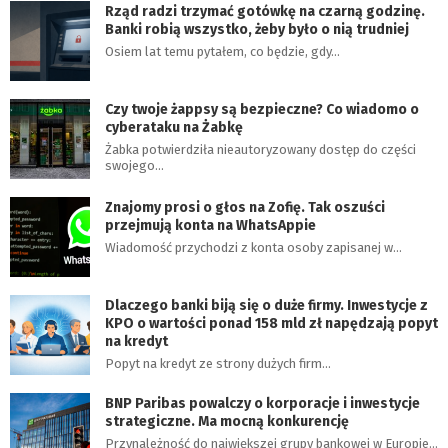
Rząd radzi trzymać gotówkę na czarną godzinę.
Banki robią wszystko, żeby było o nią trudniej
Osiem lat temu pytałem, co będzie, gdy…
Czy twoje żappsy są bezpieczne? Co wiadomo o
cyberataku na Żabkę
Żabka potwierdziła nieautoryzowany dostęp do części
swojego…
Znajomy prosi o głos na Zofię. Tak oszuści
przejmują konta na WhatsAppie
Wiadomość przychodzi z konta osoby zapisanej w…
Dlaczego banki biją się o duże firmy. Inwestycje z
KPO o wartości ponad 158 mld zł napędzają popyt
na kredyt
Popyt na kredyt ze strony dużych firm…
BNP Paribas powalczy o korporacje i inwestycje
strategiczne. Ma mocną konkurencję
Przynależność do największej grupy bankowej w Europie…