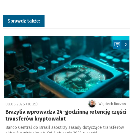
Sprawdź także:
a
0
08.08.2026 (10:35)
Wojciech Boczoń
Brazylia wprowadza 24-godzinną retencję części
transferów kryptowalut
Banco Central do Brasil zaostrzy zasady dotyczące transferów