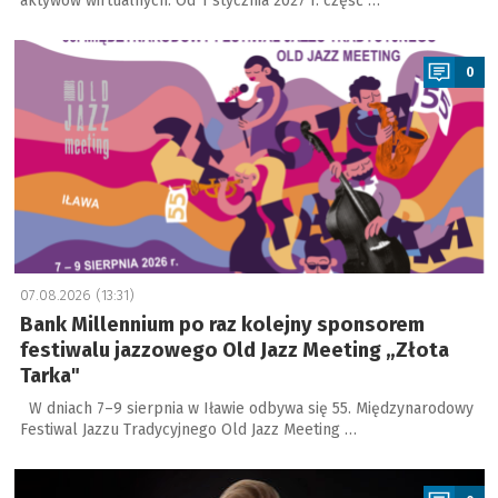
aktywów wirtualnych. Od 1 stycznia 2027 r. część …
a
0
07.08.2026 (13:31)
Bank Millennium po raz kolejny sponsorem
festiwalu jazzowego Old Jazz Meeting „Złota
Tarka"
W dniach 7–9 sierpnia w Iławie odbywa się 55. Międzynarodowy
Festiwal Jazzu Tradycyjnego Old Jazz Meeting …
a