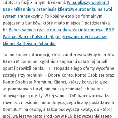
i dotyczą fuzji z innymi bankami.
W najbliższy weekend
Bank Millennium przeniesie klientów eurobanku na swój
system transakcyjny
. To kolejny etap po formalnym
połączeniu banków, które miało miejsce 1 października
br.
W tym samym czasie do bankowości internetowej BNP
Paribas Banku Polska będą migrowani dotychczasowi
klienci Raiffeisen Polbanku
.
To nie koniec informacji, które zainteresowałyby klientów
Banku Millennium. Zgodnie z zapisami ostatniej tabeli
opłat i prowizji banku, 11 listopada z jego oferty wycofane
zostają trzy rachunki – Dobre Konto, Konto Osobiste oraz
Konto Osobiste Premium. Klienci, którzy korzystają ze
wspomnianych taryf, nie muszą zmieniać ich na te z
obowiązującej oferty. W tej samej TOiP bank wprowadza
również zniesienie limitu dotyczącego liczby posiadanych
Kont 360° na osobę, a także podwyższa kwotę, do której
możliwa jest wypłata środków w PLN bez wcześniejszego