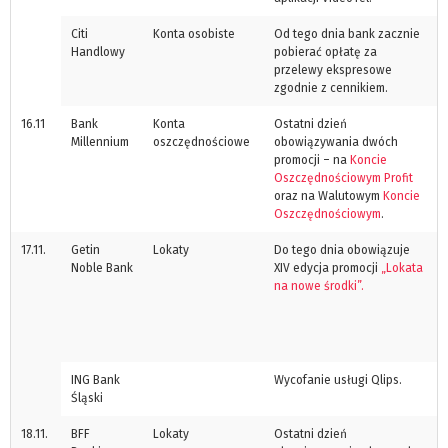
Citi
Konta osobiste
Od tego dnia bank zacznie
Handlowy
pobierać opłatę za
przelewy ekspresowe
zgodnie z cennikiem.
16.11
Bank
Konta
Ostatni dzień
Millennium
oszczędnościowe
obowiązywania dwóch
promocji – na
Koncie
Oszczędnościowym Profit
oraz na Walutowym
Koncie
Oszczędnościowym
.
17.11.
Getin
Lokaty
Do tego dnia obowiązuje
Noble Bank
XIV edycja promocji
„Lokata
na nowe środki”.
ING Bank
Wycofanie usługi Qlips.
Śląski
18.11.
BFF
Lokaty
Ostatni dzień