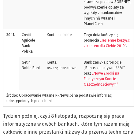
stawki za przelew SORBNET,
podwyższenie opłaty za
wypłaty z bankomatów
innych niż własne i
PlanetCash.
30.11.
Credit
Konta osobiste
Tego dnia kończy się
Agricole
promocja
„Jesienne korzyści
Bank
z kontem dla Ciebie 2019”
.
Polska
Getin
Konta
Bank zamyka promocje
Noble Bank
oszczędnościowe
„Bonus za aktywność VI”
oraz
„Nowe środki na
Elastycznym Koncie
Oszczędnościowym”
.
Źródło: Opracowanie własne PRNews.pl na podstawie informacji
udostępnionych przez banki.
Tydzień później, czyli 8 listopada, rozpoczną się prace
informatyczne w dwóch bankach, które tym razem mają
całkowicie inne przesłanki niż zwykła przerwa techniczna