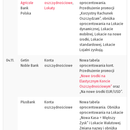
Agricole
oszczędnościowe
,
oprocentowania.
Bank
Lokaty
Przedłużenie promocji
Polska
„Korzystny Rachunek
Oszczędzam”, obniżka
oprocentowania na Lokacie
dynamicznej, Lokacie
mobilnej, Lokacie na nowe
środki, Lokacie
standardowej, Lokacie
Lojalni zyskują.
04.11.
Getin
Konta
Nowa tabela
Noble Bank
oszczędnościowe
oprocentowania kont.
Przedłużenie promocji
„Nowe środki na
Elastycznym Koncie
Oszczędnościowym”
oraz
„Na nowe środki EUR/USD”.
PlusBank
Konta
Nowa tabela
oszczędnościowe
oprocentowania. Obniżka
oprocentowania na Lokacie
„Nowa Kasa = Większy
Zysk” i Lokacie Walutowej.
Zmiana nazwy i obniżka