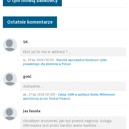
O tym mówią bankowcy
Ostatnie komentarze
SK
:
Ktoś już to ma w aplikacji ?
…
śr., 29 lip 2026 (10:13)
•
Revolut wprowadza fundusze rynku
prywatnego dla klientów w Polsce
gość
:
dokładnie
…
wt., 21 lip 2026 (07:30)
•
Zakup eSIM w aplikacji Banku Millennium
wyróżniony przez Global Finance
Jas Fasola
:
chciałbym zrozumieć jaki był powód nagrody. Usługa
oferowana jest przez bardzo wiele banków.
…