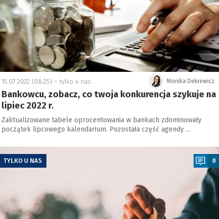
15.07.2022 (08:25) –
tylko u nas
Monika Dekrewicz
Bankowcu, zobacz, co twoja konkurencja szykuje na
lipiec 2022 r.
Zaktualizowane tabele oprocentowania w bankach zdominowały
początek lipcowego kalendarium. Pozostała część agendy …
a
TYLKO U NAS
0