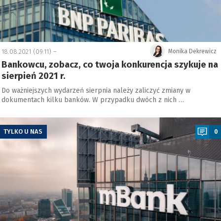
18.08.2021 (09:11) –
Monika Dekrewicz
Bankowcu, zobacz, co twoja konkurencja szykuje na
sierpień 2021 r.
Do ważniejszych wydarzeń sierpnia należy zaliczyć zmiany w
dokumentach kilku banków. W przypadku dwóch z nich …
a
TYLKO U NAS
0