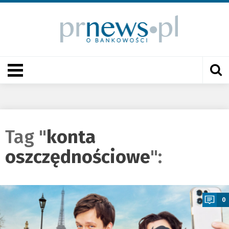
Tag "
konta
oszczędnościowe
":
a
0