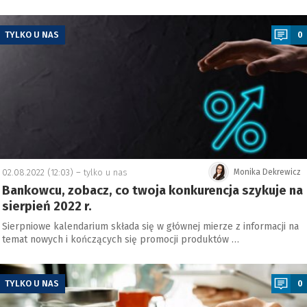
a
TYLKO U NAS
0
02.08.2022 (12:03) –
tylko u nas
Monika Dekrewicz
Bankowcu, zobacz, co twoja konkurencja szykuje na
sierpień 2022 r.
Sierpniowe kalendarium składa się w głównej mierze z informacji na
temat nowych i kończących się promocji produktów …
a
TYLKO U NAS
0