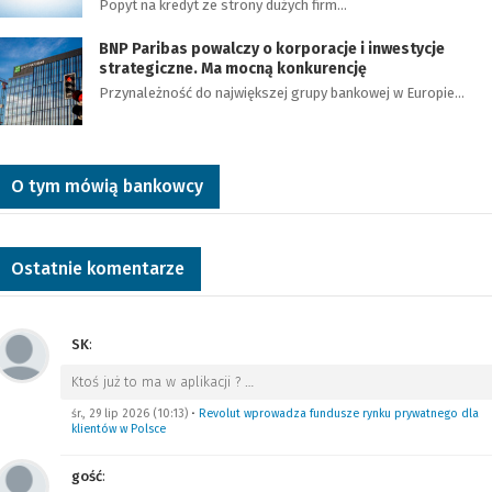
Popyt na kredyt ze strony dużych firm…
BNP Paribas powalczy o korporacje i inwestycje
strategiczne. Ma mocną konkurencję
Przynależność do największej grupy bankowej w Europie…
O tym mówią bankowcy
Ostatnie komentarze
SK
:
Ktoś już to ma w aplikacji ?
…
śr., 29 lip 2026 (10:13)
•
Revolut wprowadza fundusze rynku prywatnego dla
klientów w Polsce
gość
: