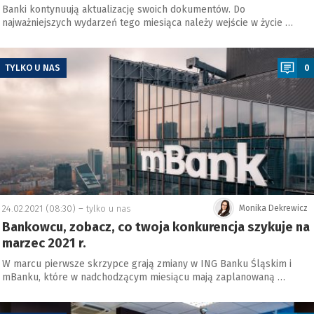
Banki kontynuują aktualizację swoich dokumentów. Do
najważniejszych wydarzeń tego miesiąca należy wejście w życie …
a
TYLKO U NAS
0
24.02.2021 (08:30) –
tylko u nas
Monika Dekrewicz
Bankowcu, zobacz, co twoja konkurencja szykuje na
marzec 2021 r.
W marcu pierwsze skrzypce grają zmiany w ING Banku Śląskim i
mBanku, które w nadchodzącym miesiącu mają zaplanowaną …
a