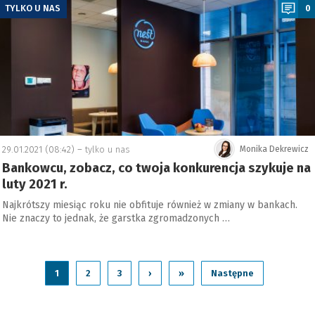
TYLKO U NAS
0
29.01.2021 (08:42) –
tylko u nas
Monika Dekrewicz
Bankowcu, zobacz, co twoja konkurencja szykuje na
luty 2021 r.
Najkrótszy miesiąc roku nie obfituje również w zmiany w bankach.
Nie znaczy to jednak, że garstka zgromadzonych …
1
2
3
›
»
Następne