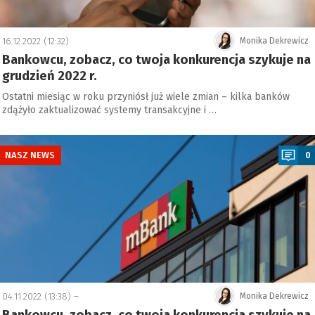
16.12.2022 (12:32)
Monika Dekrewicz
Bankowcu, zobacz, co twoja konkurencja szykuje na
grudzień 2022 r.
Ostatni miesiąc w roku przyniósł już wiele zmian – kilka banków
zdążyło zaktualizować systemy transakcyjne i …
a
NASZ NEWS
0
04.11.2022 (13:38) –
Monika Dekrewicz