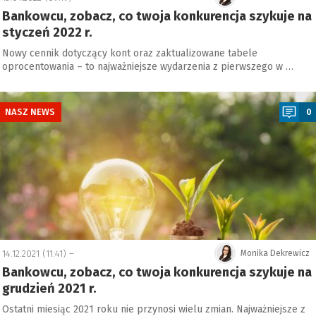
Bankowcu, zobacz, co twoja konkurencja szykuje na
styczeń 2022 r.
Nowy cennik dotyczący kont oraz zaktualizowane tabele
oprocentowania – to najważniejsze wydarzenia z pierwszego w …
a
NASZ NEWS
0
14.12.2021 (11:41) –
Monika Dekrewicz
Bankowcu, zobacz, co twoja konkurencja szykuje na
grudzień 2021 r.
Ostatni miesiąc 2021 roku nie przynosi wielu zmian. Najważniejsze z