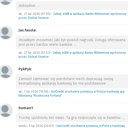
dokładnie
…
wt., 21 lip 2026 (07:30)
•
Zakup eSIM w aplikacji Banku Millennium wyróżniony
przez Global Finance
Jas Fasola
:
chciałbym zrozumieć jaki był powód nagrody. Usługa oferowana
jest przez bardzo wiele banków.
…
wt., 21 lip 2026 (07:12)
•
Zakup eSIM w aplikacji Banku Millennium wyróżniony
przez Global Finance
PykPyk
:
Zamiast zajmować się pierdołami niech dopracują swoją
beznadziejną aplikację bankową bo ma podstawowe
…
wt., 7 lip 2026 (16:36)
•
UniCredit uruchamia pierwszą w Polsce bankową grę
fabularną “Kosmiczna Fortuna”
human1
:
Trochę spóźniony ten news. Ta gra rozpoczęła się w kwietniu.
…
niedz., 5 lip 2026 (20:03)
•
UniCredit uruchamia pierwszą w Polsce bankową