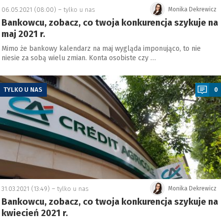
06.05.2021 (08:00) –
tylko u nas
Monika Dekrewicz
Bankowcu, zobacz, co twoja konkurencja szykuje na
maj 2021 r.
Mimo że bankowy kalendarz na maj wygląda imponująco, to nie
niesie za sobą wielu zmian. Konta osobiste czy …
a
TYLKO U NAS
0
31.03.2021 (13:49) –
tylko u nas
Monika Dekrewicz
Bankowcu, zobacz, co twoja konkurencja szykuje na
kwiecień 2021 r.