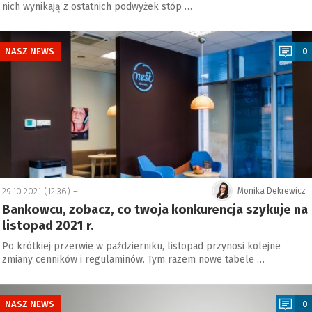
nich wynikają z ostatnich podwyżek stóp …
a
NASZ NEWS
0
29.10.2021 (12:36) –
Monika Dekrewicz
Bankowcu, zobacz, co twoja konkurencja szykuje na
listopad 2021 r.
Po krótkiej przerwie w październiku, listopad przynosi kolejne
zmiany cenników i regulaminów. Tym razem nowe tabele …
a
NASZ NEWS
0