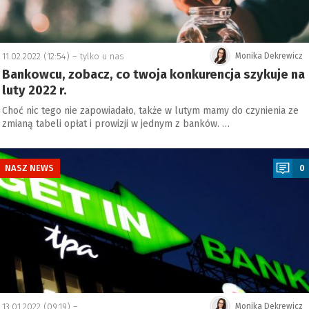
11.02.2022 (12:54) –
tylko u nas
Monika Dekrewicz
Bankowcu, zobacz, co twoja konkurencja szykuje na
luty 2022 r.
Choć nic tego nie zapowiadało, także w lutym mamy do czynienia ze
zmianą tabeli opłat i prowizji w jednym z banków. …
a
NASZ NEWS
0
13.01.2022 (09:19) –
Monika Dekrewicz