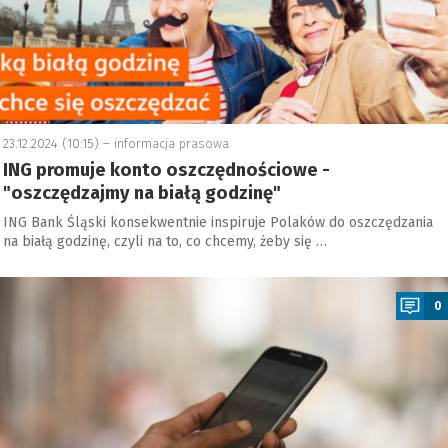
23.12.2024 (10:15) –
informacja prasowa
ING promuje konto oszczędnościowe -
"oszczędzajmy na białą godzinę"
ING Bank Śląski konsekwentnie inspiruje Polaków do oszczędzania
na białą godzinę, czyli na to, co chcemy, żeby się …
a
0