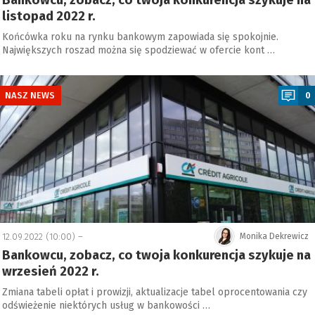
Bankowcu, zobacz, co twoja konkurencja szykuje na
listopad 2022 r.
Końcówka roku na rynku bankowym zapowiada się spokojnie.
Największych roszad można się spodziewać w ofercie kont …
a
NASZ NEWS
0
12.09.2022 (10:00) –
Monika Dekrewicz
Bankowcu, zobacz, co twoja konkurencja szykuje na
wrzesień 2022 r.
Zmiana tabeli opłat i prowizji, aktualizacje tabel oprocentowania czy
odświeżenie niektórych usług w bankowości …