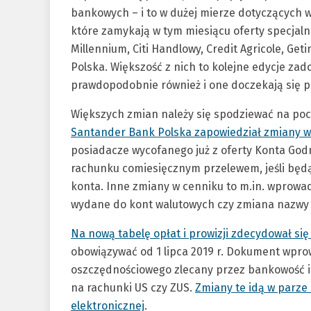
bankowych – i to w dużej mierze dotyczących 
które zamykają w tym miesiącu oferty specjaln
Millennium, Citi Handlowy, Credit Agricole, Ge
Polska. Większość z nich to kolejne edycje zad
prawdopodobnie również i one doczekają się p
Większych zmian należy się spodziewać na pocz
Santander Bank Polska zapowiedział zmiany w
posiadacze wycofanego już z oferty Konta God
rachunku comiesięcznym przelewem, jeśli będą
konta. Inne zmiany w cenniku to m.in. wprowa
wydane do kont walutowych czy zmiana nazwy 
Na nową tabelę opłat i prowizji zdecydował si
obowiązywać od 1 lipca 2019 r. Dokument wpro
oszczędnościowego zlecany przez bankowość in
na rachunki US czy ZUS.
Zmiany te idą w parz
elektronicznej
.