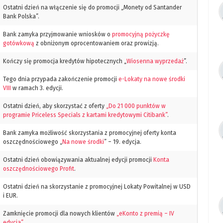
Ostatni dzień na włączenie się do promocji „Monety od Santander
Bank Polska”.
Bank zamyka przyjmowanie wniosków o
promocyjną pożyczkę
gotówkową
z obniżonym oprocentowaniem oraz prowizją.
Kończy się promocja kredytów hipotecznych „
Wiosenna wyprzedaż
”.
Tego dnia przypada zakończenie promocji
e-Lokaty na nowe środki
VIII
w ramach 3. edycji.
Ostatni dzień, aby skorzystać z oferty
„Do 21 000 punktów w
programie Priceless Specials z kartami kredytowymi Citibank”
.
Bank zamyka możliwość skorzystania z promocyjnej oferty konta
oszczędnościowego „
Na nowe środki
” – 19. edycja.
Ostatni dzień obowiązywania aktualnej edycji promocji
Konta
oszczędnościowego Profit
.
Ostatni dzień na skorzystanie z promocyjnej Lokaty Powitalnej w USD
i EUR.
Zamknięcie promocji dla nowych klientów
„eKonto z premią – IV
edycja”
.