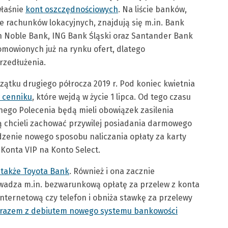
właśnie
kont oszczędnościowych
. Na liście banków,
e rachunków lokacyjnych, znajdują się m.in. Bank
tin Noble Bank, ING Bank Śląski oraz Santander Bank
omowionych już na rynku ofert, dlatego
rzedłużenia.
ątku drugiego półrocza 2019 r. Pod koniec kwietnia
 cenniku
, które wejdą w życie 1 lipca. Od tego czasu
nego Polecenia będą mieli obowiązek zasilenia
 chcieli zachować przywilej posiadania darmowego
dzenie nowego sposobu naliczania opłaty za karty
Konta VIP na Konto Select.
ę także Toyota Bank
. Również i ona zacznie
wadza m.in. bezwarunkową opłatę za przelew z konta
ternetową czy telefon i obniża stawkę za przelewy
e razem z debiutem nowego systemu bankowości