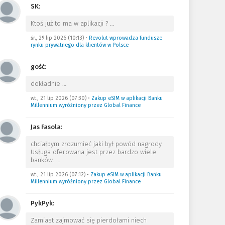
SK
:
Ktoś już to ma w aplikacji ?
…
śr., 29 lip 2026 (10:13)
•
Revolut wprowadza fundusze
rynku prywatnego dla klientów w Polsce
gość
:
dokładnie
…
wt., 21 lip 2026 (07:30)
•
Zakup eSIM w aplikacji Banku
Millennium wyróżniony przez Global Finance
Jas Fasola
:
chciałbym zrozumieć jaki był powód nagrody.
Usługa oferowana jest przez bardzo wiele
banków.
…
wt., 21 lip 2026 (07:12)
•
Zakup eSIM w aplikacji Banku
Millennium wyróżniony przez Global Finance
PykPyk
:
Zamiast zajmować się pierdołami niech