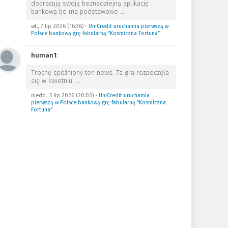
dopracują swoją beznadziejną aplikację
bankową bo ma podstawowe
…
wt., 7 lip 2026 (16:36)
•
UniCredit uruchamia pierwszą w
Polsce bankową grę fabularną “Kosmiczna Fortuna”
human1
:
Trochę spóźniony ten news. Ta gra rozpoczęła
się w kwietniu.
…
niedz., 5 lip 2026 (20:03)
•
UniCredit uruchamia
pierwszą w Polsce bankową grę fabularną “Kosmiczna
Fortuna”