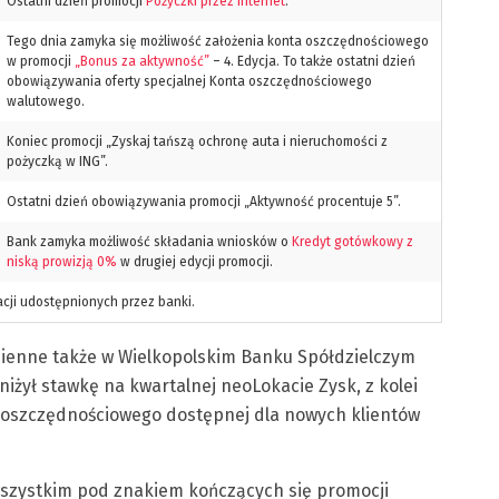
Ostatni dzień promocji
Pożyczki przez internet
.
Tego dnia zamyka się możliwość założenia konta oszczędnościowego
w promocji
„Bonus za aktywność”
– 4. Edycja. To także ostatni dzień
obowiązywania oferty specjalnej Konta oszczędnościowego
walutowego.
Koniec promocji „Zyskaj tańszą ochronę auta i nieruchomości z
pożyczką w ING”.
Ostatni dzień obowiązywania promocji „Aktywność procentuje 5”.
Bank zamyka możliwość składania wniosków o
Kredyt gotówkowy z
niską prowizją 0%
w drugiej edycji promocji.
cji udostępnionych przez banki.
zienne także w Wielkopolskim Banku Spółdzielczym
niżył stawkę na kwartalnej neoLokacie Zysk, z kolei
 oszczędnościowego dostępnej dla nowych klientów
wszystkim pod znakiem kończących się promocji