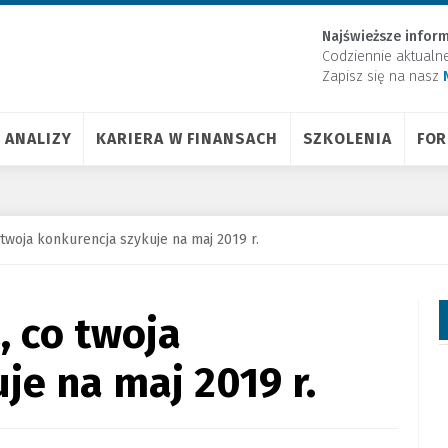
Najświeższe inform
Codziennie aktualn
Zapisz się na nasz
ANALIZY
KARIERA W FINANSACH
SZKOLENIA
FO
twoja konkurencja szykuje na maj 2019 r.
 co twoja
je na maj 2019 r.