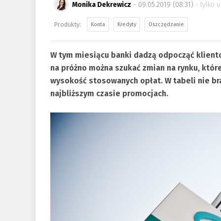
Monika Dekrewicz
- 09.05.2019 (08:31)
tylko u
Konta
Kredyty
Oszczędzanie
W tym miesiącu banki dadzą odpocząć klien
na próżno można szukać zmian na rynku, któ
wysokość stosowanych opłat. W tabeli nie br
najbliższym czasie promocjach.