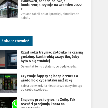
Bankowcu, zobacz, co twoja
konkurencja szykuje na wrzesień 2022
r.
Zmiana tabeli opłat i prowizji, aktualizacje
tabel…
Zobacz również
Rząd radzi trzymać gotówkę na czarną
godzinę. Banki robią wszystko, żeby
było o nią trudniej
Osiem lat temu pytałem, co będzie, gdy…
Czy twoje żappsy są bezpieczne? Co
wiadomo o cyberataku na Żabkę
Żabka potwierdziła nieautoryzowany dostęp
do części swojego…
Znajomy prosi o głos na Zofię. Tak
oszuści przejmują konta na