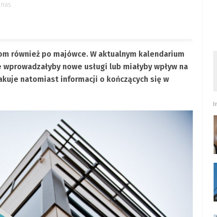
 nas
tom również po majówce. W aktualnym kalendarium
re wprowadzałyby nowe usługi lub miałyby wpływ na
akuje natomiast informacji o kończących się w
I