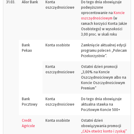
31.03.
Alior Bank
Konta
Do tego dnia obowiązuje
oszczędnościowe
podwyższone
oprocentowanie na
Koncie
oszczędnościowym
(w
ramach korzyści Konta Jakże
Osobistego) w wysokości
3,00 proc. w skali roku
Bank
Konta osobiste
Zamknięcie aktualnej edycji
Pekao
programu poleceń „Polecam
Przekorzystnie”.
Konta
Ostatni dzień promocji
oszczędnościowe
„3,00% na Koncie
Oszczędnościowym albo na
Koncie Oszczędnościowym
Premium”
Bank
Konta
Do tego dnia obowiązuje
Pocztowy
oszczędnościowe
aktualna stawka na
Pocztowym Koncie 500+
Credit
Konta osobiste
Ostatni dzień
Agricole
obowiązywania promocji
„CA24 otwórz konto i zyskaj”