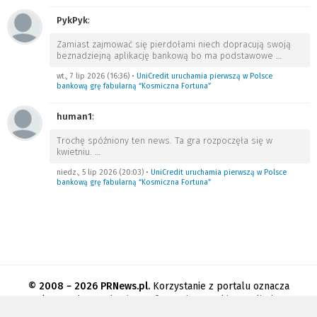
PykPyk
:
Zamiast zajmować się pierdołami niech dopracują swoją
beznadziejną aplikację bankową bo ma podstawowe
…
wt., 7 lip 2026 (16:36)
•
UniCredit uruchamia pierwszą w Polsce
bankową grę fabularną “Kosmiczna Fortuna”
human1
:
Trochę spóźniony ten news. Ta gra rozpoczęła się w
kwietniu.
…
niedz., 5 lip 2026 (20:03)
•
UniCredit uruchamia pierwszą w Polsce
bankową grę fabularną “Kosmiczna Fortuna”
© 2008 − 2026 PRNews.pl.
Korzystanie z portalu oznacza
akceptację
regulaminu
.
Informacja o cookies
.
Polityka
prywatności