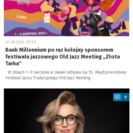
07.08.2026 (13:31)
Bank Millennium po raz kolejny sponsorem
festiwalu jazzowego Old Jazz Meeting „Złota
Tarka"
W dniach 7–9 sierpnia w Iławie odbywa się 55. Międzynarodowy
Festiwal Jazzu Tradycyjnego Old Jazz Meeting …
a
0