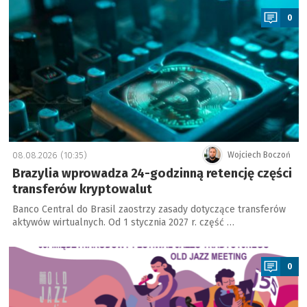
0
08.08.2026 (10:35)
Wojciech Boczoń
Brazylia wprowadza 24-godzinną retencję części
transferów kryptowalut
Banco Central do Brasil zaostrzy zasady dotyczące transferów
aktywów wirtualnych. Od 1 stycznia 2027 r. część …
a
0