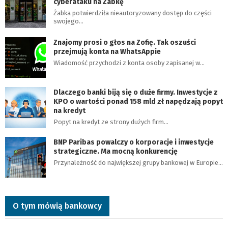
cyberataku na Żabkę
Żabka potwierdziła nieautoryzowany dostęp do części
swojego…
Znajomy prosi o głos na Zofię. Tak oszuści
przejmują konta na WhatsAppie
Wiadomość przychodzi z konta osoby zapisanej w…
Dlaczego banki biją się o duże firmy. Inwestycje z
KPO o wartości ponad 158 mld zł napędzają popyt
na kredyt
Popyt na kredyt ze strony dużych firm…
BNP Paribas powalczy o korporacje i inwestycje
strategiczne. Ma mocną konkurencję
Przynależność do największej grupy bankowej w Europie…
O tym mówią bankowcy