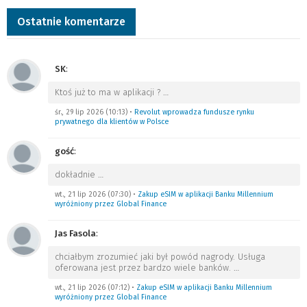
Ostatnie komentarze
SK
:
Ktoś już to ma w aplikacji ?
…
śr., 29 lip 2026 (10:13)
•
Revolut wprowadza fundusze rynku
prywatnego dla klientów w Polsce
gość
:
dokładnie
…
wt., 21 lip 2026 (07:30)
•
Zakup eSIM w aplikacji Banku Millennium
wyróżniony przez Global Finance
Jas Fasola
:
chciałbym zrozumieć jaki był powód nagrody. Usługa
oferowana jest przez bardzo wiele banków.
…
wt., 21 lip 2026 (07:12)
•
Zakup eSIM w aplikacji Banku Millennium
wyróżniony przez Global Finance