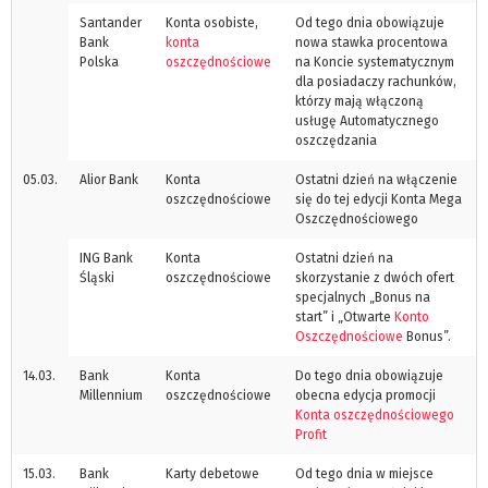
Santander
Konta osobiste,
Od tego dnia obowiązuje
Bank
konta
nowa stawka procentowa
Polska
oszczędnościowe
na Koncie systematycznym
dla posiadaczy rachunków,
którzy mają włączoną
usługę Automatycznego
oszczędzania
05.03.
Alior Bank
Konta
Ostatni dzień na włączenie
oszczędnościowe
się do tej edycji Konta Mega
Oszczędnościowego
ING Bank
Konta
Ostatni dzień na
Śląski
oszczędnościowe
skorzystanie z dwóch ofert
specjalnych „Bonus na
start” i „Otwarte
Konto
Oszczędnościowe
Bonus”.
14.03.
Bank
Konta
Do tego dnia obowiązuje
Millennium
oszczędnościowe
obecna edycja promocji
Konta oszczędnościowego
Profit
15.03.
Bank
Karty debetowe
Od tego dnia w miejsce