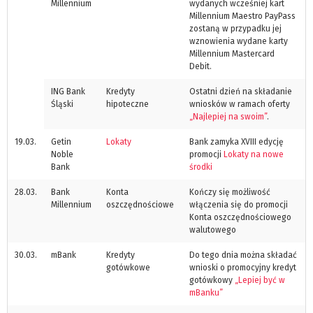
Millennium
wydanych wcześniej kart
Millennium Maestro PayPass
zostaną w przypadku jej
wznowienia wydane karty
Millennium Mastercard
Debit.
ING Bank
Kredyty
Ostatni dzień na składanie
Śląski
hipoteczne
wniosków w ramach oferty
„Najlepiej na swoim”
.
19.03.
Getin
Lokaty
Bank zamyka XVIII edycję
Noble
promocji
Lokaty na nowe
Bank
środki
28.03.
Bank
Konta
Kończy się możliwość
Millennium
oszczędnościowe
włączenia się do promocji
Konta oszczędnościowego
walutowego
30.03.
mBank
Kredyty
Do tego dnia można składać
gotówkowe
wnioski o promocyjny kredyt
gotówkowy
„Lepiej być w
mBanku”