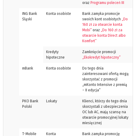
oraz
Programu poleceń III
ING Bank
Konta osobiste
Bank zamyka promocje
Śląski
swoich kont osobistych
„Do
160 zł za otwarcie konta
Mobi”
oraz
„Do 160 zł za
otwarcie konta Direct albo
Komfort”
Kredyty
Zamknięcie promocji
hipoteczne
„Ekokredyt hipoteczny”
mBank
Konta osobiste
Do tego dnia
zainteresowani ofertą mogą
skorzystać z promocji
„mKonto Intensive z premią
– II edycja”
PKO Bank
Lokaty
Klienci, którzy do tego dnia
Polski
skorzystali z ubezpieczenia
OC lub AC, mają szansę na
otwarcie promocyjnej lokaty
miesięcznej
T-Mobile
Konta
Bank zamyka promocję