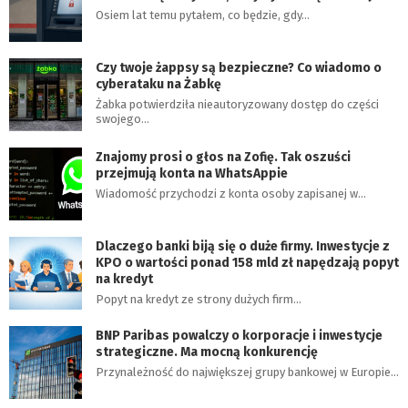
Osiem lat temu pytałem, co będzie, gdy…
Czy twoje żappsy są bezpieczne? Co wiadomo o
cyberataku na Żabkę
Żabka potwierdziła nieautoryzowany dostęp do części
swojego…
Znajomy prosi o głos na Zofię. Tak oszuści
przejmują konta na WhatsAppie
Wiadomość przychodzi z konta osoby zapisanej w…
Dlaczego banki biją się o duże firmy. Inwestycje z
KPO o wartości ponad 158 mld zł napędzają popyt
na kredyt
Popyt na kredyt ze strony dużych firm…
BNP Paribas powalczy o korporacje i inwestycje
strategiczne. Ma mocną konkurencję
Przynależność do największej grupy bankowej w Europie…