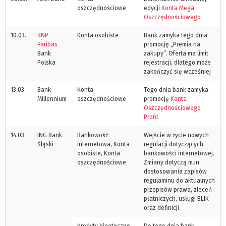
oszczędnościowe
edycji
Konta Mega
Oszczędnościowego
10.03.
BNP
Konta osobiste
Bank zamyka tego dnia
Paribas
promocję „Premia na
Bank
zakupy”. Oferta ma limit
Polska
rejestracji, dlatego może
zakończyć się wcześniej
13.03.
Bank
Konta
Tego dnia bank zamyka
Millennium
oszczędnościowe
promocję
Konta
Oszczędnościowego
Profit
14.03.
ING Bank
Bankowość
Wejście w życie nowych
Śląski
internetowa, Konta
regulacji dotyczących
osobiste, Konta
bankowości internetowej.
oszczędnościowe
Zmiany dotyczą m.in.
dostosowania zapisów
regulaminu do aktualnych
przepisów prawa, zleceń
płatniczych, usługi BLIK
oraz definicji.
Kredyty hipoteczne
Do tego dnia bank