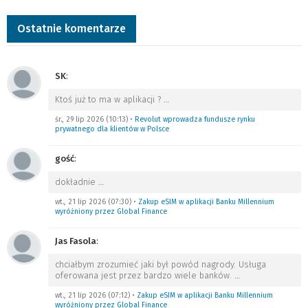
Ostatnie komentarze
SK
:
Ktoś już to ma w aplikacji ?
…
śr., 29 lip 2026 (10:13)
•
Revolut wprowadza fundusze rynku
prywatnego dla klientów w Polsce
gość
:
dokładnie
…
wt., 21 lip 2026 (07:30)
•
Zakup eSIM w aplikacji Banku Millennium
wyróżniony przez Global Finance
Jas Fasola
:
chciałbym zrozumieć jaki był powód nagrody. Usługa
oferowana jest przez bardzo wiele banków.
…
wt., 21 lip 2026 (07:12)
•
Zakup eSIM w aplikacji Banku Millennium
wyróżniony przez Global Finance