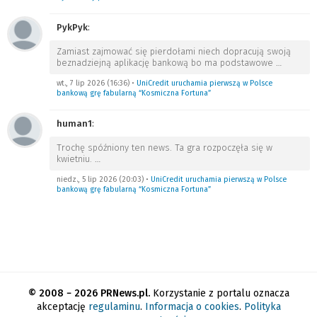
PykPyk
:
Zamiast zajmować się pierdołami niech dopracują swoją
beznadziejną aplikację bankową bo ma podstawowe
…
wt., 7 lip 2026 (16:36)
•
UniCredit uruchamia pierwszą w Polsce
bankową grę fabularną “Kosmiczna Fortuna”
human1
:
Trochę spóźniony ten news. Ta gra rozpoczęła się w
kwietniu.
…
niedz., 5 lip 2026 (20:03)
•
UniCredit uruchamia pierwszą w Polsce
bankową grę fabularną “Kosmiczna Fortuna”
© 2008 − 2026 PRNews.pl.
Korzystanie z portalu oznacza
akceptację
regulaminu
.
Informacja o cookies
.
Polityka