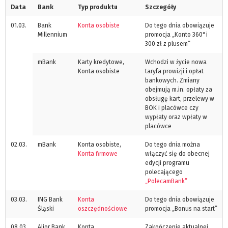
Data
Bank
Typ produktu
Szczegóły
01.03.
Bank
Konta osobiste
Do tego dnia obowiązuje
Millennium
promocja „Konto 360°i
300 zł z plusem”
mBank
Karty kredytowe,
Wchodzi w życie nowa
Konta osobiste
taryfa prowizji i opłat
bankowych. Zmiany
obejmują m.in. opłaty za
obsługę kart, przelewy w
BOK i placówce czy
wypłaty oraz wpłaty w
placówce
02.03.
mBank
Konta osobiste,
Do tego dnia można
Konta firmowe
włączyć się do obecnej
edycji programu
polecającego
„PolecamBank”
03.03.
ING Bank
Konta
Do tego dnia obowiązuje
Śląski
oszczędnościowe
promocja „Bonus na start”
08.03.
Alior Bank
Konta
Zakończenie aktualnej