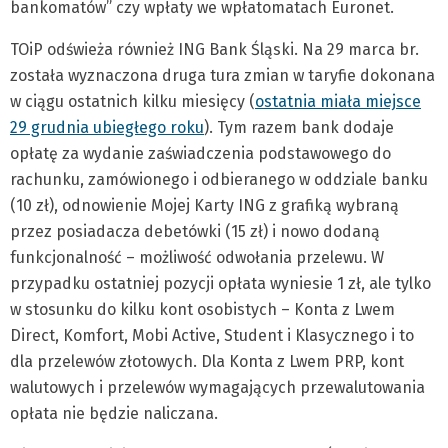
bankomatów” czy wpłaty we wpłatomatach Euronet.
TOiP odświeża również ING Bank Śląski. Na 29 marca br.
została wyznaczona druga tura zmian w taryfie dokonana
w ciągu ostatnich kilku miesięcy (
ostatnia miała miejsce
29 grudnia ubiegłego roku
). Tym razem bank dodaje
opłatę za wydanie zaświadczenia podstawowego do
rachunku, zamówionego i odbieranego w oddziale banku
(10 zł), odnowienie Mojej Karty ING z grafiką wybraną
przez posiadacza debetówki (15 zł) i nowo dodaną
funkcjonalność – możliwość odwołania przelewu. W
przypadku ostatniej pozycji opłata wyniesie 1 zł, ale tylko
w stosunku do kilku kont osobistych – Konta z Lwem
Direct, Komfort, Mobi Active, Student i Klasycznego i to
dla przelewów złotowych. Dla Konta z Lwem PRP, kont
walutowych i przelewów wymagających przewalutowania
opłata nie będzie naliczana.