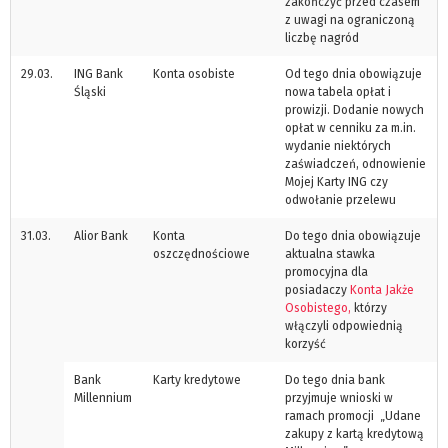
zakończyć przed czasem
z uwagi na ograniczoną
liczbę nagród
29.03.
ING Bank
Konta osobiste
Od tego dnia obowiązuje
Śląski
nowa tabela opłat i
prowizji. Dodanie nowych
opłat w cenniku za m.in.
wydanie niektórych
zaświadczeń, odnowienie
Mojej Karty ING czy
odwołanie przelewu
31.03.
Alior Bank
Konta
Do tego dnia obowiązuje
oszczędnościowe
aktualna stawka
promocyjna dla
posiadaczy
Konta Jakże
Osobistego,
którzy
włączyli odpowiednią
korzyść
Bank
Karty kredytowe
Do tego dnia bank
Millennium
przyjmuje wnioski w
ramach promocji „Udane
zakupy z kartą kredytową