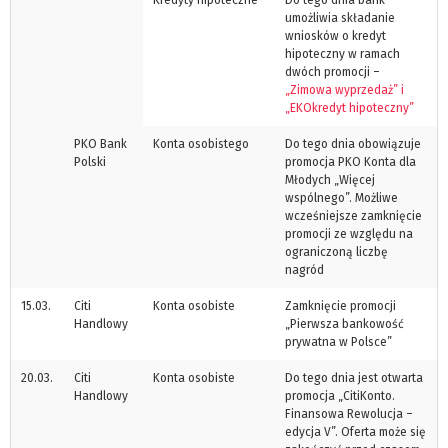
umożliwia składanie
wniosków o kredyt
hipoteczny w ramach
dwóch promocji –
„Zimowa wyprzedaż” i
„EKOkredyt hipoteczny”
PKO Bank
Konta osobistego
Do tego dnia obowiązuje
Polski
promocja PKO Konta dla
Młodych „Więcej
wspólnego”. Możliwe
wcześniejsze zamknięcie
promocji ze względu na
ograniczoną liczbę
nagród
15.03.
Citi
Konta osobiste
Zamknięcie promocji
Handlowy
„Pierwsza bankowość
prywatna w Polsce”
20.03.
Citi
Konta osobiste
Do tego dnia jest otwarta
Handlowy
promocja „CitiKonto.
Finansowa Rewolucja –
edycja V”. Oferta może się