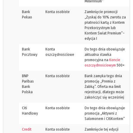
Millennium”
Bank
Konta osobiste
Zamknięcie promocji
Pekao
„Zyskaj do 10% zwrotu za
płatności kartą z Kontem
Przekorzystnym lub
Kontem Świat Premium”–
edycja I
Bank
Konta
Do tego dnia obowiązuje
Pocztowy
oszczędnościowe
aktualna stawka
promocyjna na
Koncie
oszczędnościowym
500+
BNP
Konta osobiste
Bank zamyka tego dnia
Paribas
promocję „Premia z
Bank
Żabką”. Oferta ma limit
Polska
rejestracji, dlatego może
zakończyć się wcześniej
Citi
Konta osobiste
Do tego dnia obowiązuje
Handlowy
promocja „Aktywni z
Salomonem i CitiKontem”
Credit
Konta osobiste
Zamknięcie tej edycji