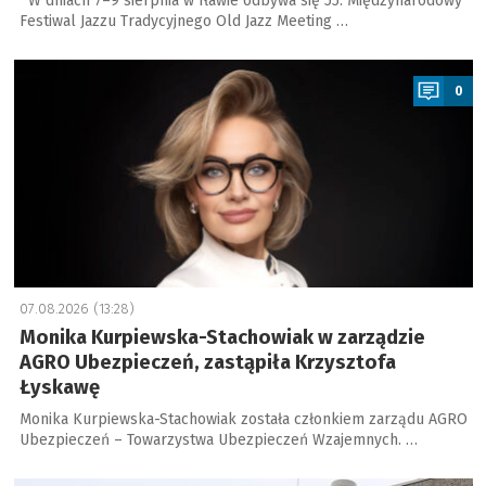
W dniach 7–9 sierpnia w Iławie odbywa się 55. Międzynarodowy
Festiwal Jazzu Tradycyjnego Old Jazz Meeting …
a
0
07.08.2026 (13:28)
Monika Kurpiewska-Stachowiak w zarządzie
AGRO Ubezpieczeń, zastąpiła Krzysztofa
Łyskawę
Monika Kurpiewska-Stachowiak została członkiem zarządu AGRO
Ubezpieczeń – Towarzystwa Ubezpieczeń Wzajemnych. …
a