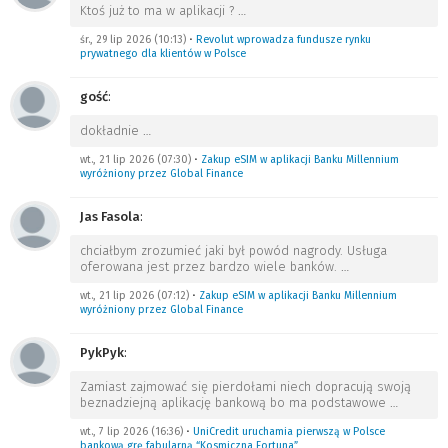
Ktoś już to ma w aplikacji ?
…
śr., 29 lip 2026 (10:13)
•
Revolut wprowadza fundusze rynku
prywatnego dla klientów w Polsce
gość
:
dokładnie
…
wt., 21 lip 2026 (07:30)
•
Zakup eSIM w aplikacji Banku Millennium
wyróżniony przez Global Finance
Jas Fasola
:
chciałbym zrozumieć jaki był powód nagrody. Usługa
oferowana jest przez bardzo wiele banków.
…
wt., 21 lip 2026 (07:12)
•
Zakup eSIM w aplikacji Banku Millennium
wyróżniony przez Global Finance
PykPyk
:
Zamiast zajmować się pierdołami niech dopracują swoją
beznadziejną aplikację bankową bo ma podstawowe
…
wt., 7 lip 2026 (16:36)
•
UniCredit uruchamia pierwszą w Polsce
bankową grę fabularną “Kosmiczna Fortuna”