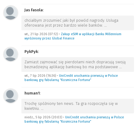
Jas Fasola
:
chciałbym zrozumieć jaki był powód nagrody. Usługa
oferowana jest przez bardzo wiele banków.
…
wt., 21 lip 2026 (07:12)
•
Zakup eSIM w aplikacji Banku Millennium
wyróżniony przez Global Finance
PykPyk
:
Zamiast zajmować się pierdołami niech dopracują swoją
beznadziejną aplikację bankową bo ma podstawowe
…
wt., 7 lip 2026 (16:36)
•
UniCredit uruchamia pierwszą w Polsce
bankową grę fabularną “Kosmiczna Fortuna”
human1
:
Trochę spóźniony ten news. Ta gra rozpoczęła się w
kwietniu.
…
niedz., 5 lip 2026 (20:03)
•
UniCredit uruchamia pierwszą w Polsce
bankową grę fabularną “Kosmiczna Fortuna”