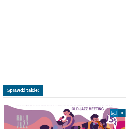
Sprawdź także:
a
0