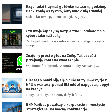
Rząd radzi trzymać gotówkę na czarną godzinę.
Banki robią wszystko, żeby było o nią trudniej
Osiem lat temu pytałem, co będzie, gdy…
Czy twoje żappsy są bezpieczne? Co wiadomo o
cyberataku na Żabkę
Żabka potwierdziła nieautoryzowany dostęp do części
swojego…
Znajomy prosi o głos na Zofię. Tak oszuści
przejmują konta na WhatsAppie
Wiadomość przychodzi z konta osoby zapisanej w…
Dlaczego banki biją się o duże firmy. Inwestycje z
KPO o wartości ponad 158 mld zł napędzają popyt
na kredyt
Popyt na kredyt ze strony dużych firm…
BNP Paribas powalczy o korporacje i inwestycje
strategiczne. Ma mocną konkurencję