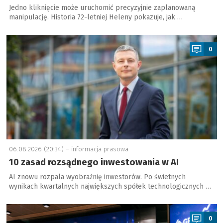
Jedno kliknięcie może uruchomić precyzyjnie zaplanowaną
manipulację. Historia 72-letniej Heleny pokazuje, jak …
a
0
06.08.2026 (20:34) –
informacja prasowa
10 zasad rozsądnego inwestowania w AI
AI znowu rozpala wyobraźnię inwestorów. Po świetnych
wynikach kwartalnych największych spółek technologicznych …
a
0