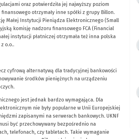
ulacjami oraz potwierdziła jej najwyższy poziom
 finansowego otrzymały inne spółki z grupy Billon.
ncję Małej Instytucji Pieniądza Elektronicznego (Small
yjską komisję nadzoru finansowego FCA (Financial
ałej instytucji płatniczej otrzymała też inna polska
z o.o..
lecz cyfrową alternatywą dla tradycyjnej bankowości
chowywanie środków pieniężnych na urządzeniu
iczych.
onicznego jest jednak bardzo wymagająca. Dla
ktronicznym nie były popularne w Unii Europejskiej
ieniędzmi zapisanymi na serwerach bankowych. UKNF
y musi być przechowywany bezpośrednio na
ach, telefonach, czy tabletach. Takie wymaganie