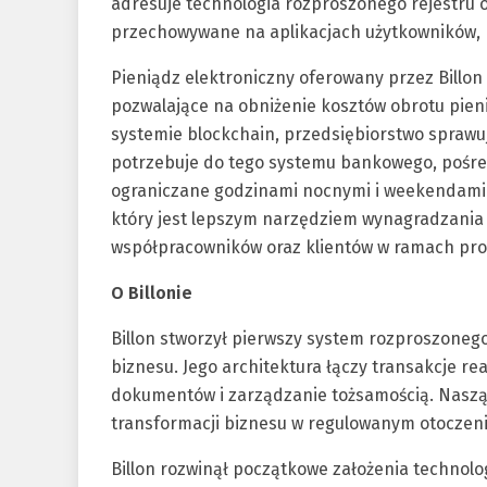
adresuje technologia rozproszonego rejestru o
przechowywane na aplikacjach użytkowników, 
Pieniądz elektroniczny oferowany przez Billon 
pozwalające na obniżenie kosztów obrotu pie
systemie blockchain, przedsiębiorstwo sprawuj
potrzebuje do tego systemu bankowego, pośredn
ograniczane godzinami nocnymi i weekendami. P
który jest lepszym narzędziem wynagradzania
współpracowników oraz klientów w ramach prom
O Billonie
Billon stworzył pierwszy system rozproszonego 
biznesu. Jego architektura łączy transakcje r
dokumentów i zarządzanie tożsamością. Naszą m
transformacji biznesu w regulowanym otoczeni
Billon rozwinął początkowe założenia technolog