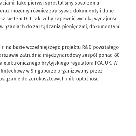
cjami. Jako pierwsi sprostaliśmy stworzeniu
 Teraz możemy również zapisywać dokumenty i dane
asz system DLT tak, żeby zapewnić wysoką wydajność i
związaniach do zarządzania pieniędzmi, dokumentami
015 r. na bazie wcześniejszego projektu R&D powstałego
 Warszawie zatrudnia międzynarodowy zespół ponad 80
a elektronicznego brytyjskiego regulatora FCA, UK. W
al fintechowy w Singapurze organizowany przez
związanie do zerokosztowych mikropłatności