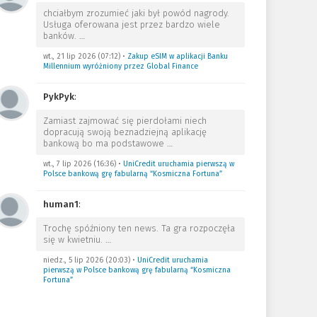
chciałbym zrozumieć jaki był powód nagrody.
Usługa oferowana jest przez bardzo wiele
banków.
…
wt., 21 lip 2026 (07:12)
•
Zakup eSIM w aplikacji Banku
Millennium wyróżniony przez Global Finance
PykPyk
:
Zamiast zajmować się pierdołami niech
dopracują swoją beznadziejną aplikację
bankową bo ma podstawowe
…
wt., 7 lip 2026 (16:36)
•
UniCredit uruchamia pierwszą w
Polsce bankową grę fabularną “Kosmiczna Fortuna”
human1
:
Trochę spóźniony ten news. Ta gra rozpoczęła
się w kwietniu.
…
niedz., 5 lip 2026 (20:03)
•
UniCredit uruchamia
pierwszą w Polsce bankową grę fabularną “Kosmiczna
Fortuna”