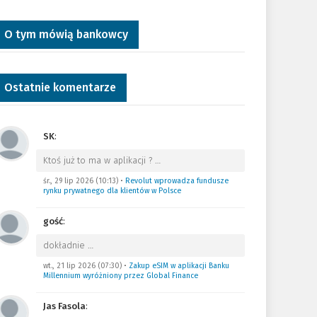
O tym mówią bankowcy
Ostatnie komentarze
SK
:
Ktoś już to ma w aplikacji ?
…
śr., 29 lip 2026 (10:13)
•
Revolut wprowadza fundusze
rynku prywatnego dla klientów w Polsce
gość
:
dokładnie
…
wt., 21 lip 2026 (07:30)
•
Zakup eSIM w aplikacji Banku
Millennium wyróżniony przez Global Finance
Jas Fasola
: