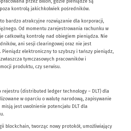
pracowana przez Billon, gdzie pieniądze są
poza kontrolą jakichkolwiek pośredników.
to bardzo atrakcyjne rozwiązanie dla korporacji,
niężnego. Od momentu zarejestrowania rachunku w
e całkowitą kontrolę nad obiegiem pieniądza. Nie
ików, ani sesji clearingowej oraz nie jest
ieniądz elektroniczny to szybszy i tańszy pieniądz,
 zwłaszcza tymczasowych pracowników i
ocji produktu, czy serwisu.
rejestru (distributed ledger technology – DLT) dla
ealizowane w oparciu o walutę narodową, zapisywanie
isją jest uwolnienie potencjału DLT dla
u.
ii blockchain, tworząc nowy protokół, umożliwiający