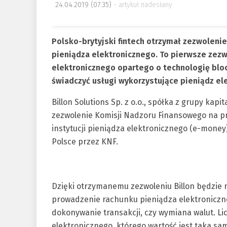
24.04.2019 (07:35)
artykuł nadesłany
Polsko-brytyjski fintech otrzymał zezwolenie
pieniądza elektronicznego. To pierwsze zezw
elektronicznego opartego o technologię bloc
świadczyć usługi wykorzystujące pieniądz ele
Billon Solutions Sp. z o.o., spółka z grupy kapit
zezwolenie Komisji Nadzoru Finansowego na pr
instytucji pieniądza elektronicznego (e-money
Polsce przez KNF.
Dzięki otrzymanemu zezwoleniu Billon będzie m
prowadzenie rachunku pieniądza elektroniczn
dokonywanie transakcji, czy wymiana walut. Li
elektronicznego, którego wartość jest taka sa