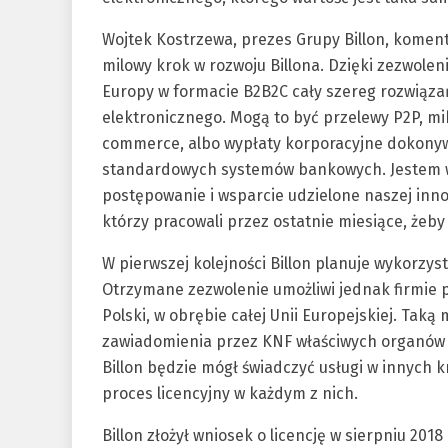
Wojtek Kostrzewa, prezes Grupy Billon, komentu
milowy krok w rozwoju Billona. Dzięki zezwole
Europy w formacie B2B2C cały szereg rozwiąza
elektronicznego. Mogą to być przelewy P2P, mik
commerce, albo wypłaty korporacyjne dokonyw
standardowych systemów bankowych. Jestem w
postępowanie i wsparcie udzielone naszej inno
którzy pracowali przez ostatnie miesiące, żeb
W pierwszej kolejności Billon planuje wykorzys
Otrzymane zezwolenie umożliwi jednak firmie 
Polski, w obrębie całej Unii Europejskiej. Taką 
zawiadomienia przez KNF właściwych organów 
Billon będzie mógł świadczyć usługi w innych 
proces licencyjny w każdym z nich.
Billon złożył wniosek o licencję w sierpniu 201