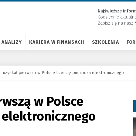
Najświeższe inform
Codziennie aktualn
Zapisz się na nasz
ANALIZY
KARIERA W FINANSACH
SZKOLENIA
FO
n uzyskał pierwszą w Polsce licencję pieniądza elektronicznego
erwszą w Polsce
a elektronicznego