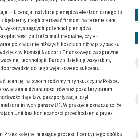
je: – Licencja instytucji pieniądza elektronicznego to
niu będziemy mogli oferować firmom na terenie całej
ń, wykorzystujących potencjał pieniądza
ropłatności za treści multimedialne, czy e-
ane po znacznie niższych kosztach niż w przypadku
dzięczny Komisji Nadzoru Finansowego za sprawne
wacyjnej technologii. Bardzo dziękuję wszystkim,
y doprowadzić do tego wyjątkowego sukcesu.
tać licencję na swoim rodzimym rynku, czyli w Polsce.
prowadzenie działalności również poza terytorium
możliwość daje tzw. paszportyzacja, czyli
nadzoru innych państw UE. W praktyce oznacza to, że
krajach Unii bez konieczności przechodzenia przez
8 r. Przez kolejne miesiące procesu licencyjnego spółka