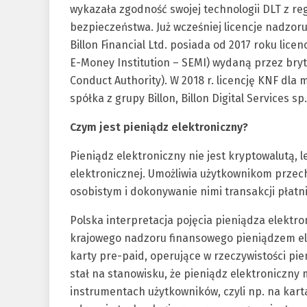
wykazała zgodność swojej technologii DLT z reg
bezpieczeństwa. Już wcześniej licencje nadzoru
Billon Financial Ltd. posiada od 2017 roku lice
E-Money Institution – SEMI) wydaną przez bryt
Conduct Authority). W 2018 r. licencję KNF dla m
spółka z grupy Billon, Billon Digital Services sp. 
Czym jest pieniądz elektroniczny?
Pieniądz elektroniczny nie jest kryptowalutą, 
elektronicznej. Umożliwia użytkownikom prze
osobistym i dokonywanie nimi transakcji płatn
Polska interpretacja pojęcia pieniądza elektr
krajowego nadzoru finansowego pieniądzem ele
karty pre-paid, operujące w rzeczywistości p
stał na stanowisku, że pieniądz elektroniczn
instrumentach użytkowników, czyli np. na kart