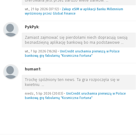
oferowana jest przez bardzo wiele banków.
…
wt., 21 lip 2026 (07:12)
•
Zakup eSIM w aplikacji Banku Millennium
wyróżniony przez Global Finance
PykPyk
:
Zamiast zajmować się pierdołami niech dopracują swoją
beznadziejną aplikację bankową bo ma podstawowe
…
wt., 7 lip 2026 (16:36)
•
UniCredit uruchamia pierwszą w Polsce
bankową grę fabularną “Kosmiczna Fortuna”
human1
:
Trochę spóźniony ten news. Ta gra rozpoczęła się w
kwietniu.
…
niedz., 5 lip 2026 (20:03)
•
UniCredit uruchamia pierwszą w Polsce
bankową grę fabularną “Kosmiczna Fortuna”