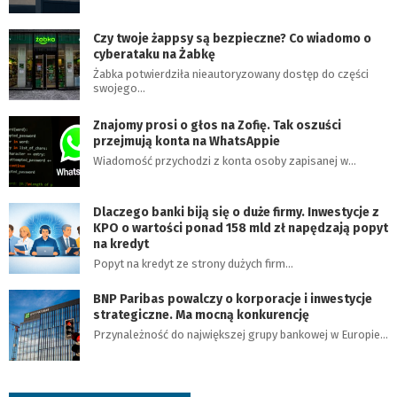
Czy twoje żappsy są bezpieczne? Co wiadomo o
cyberataku na Żabkę
Żabka potwierdziła nieautoryzowany dostęp do części
swojego…
Znajomy prosi o głos na Zofię. Tak oszuści
przejmują konta na WhatsAppie
Wiadomość przychodzi z konta osoby zapisanej w…
Dlaczego banki biją się o duże firmy. Inwestycje z
KPO o wartości ponad 158 mld zł napędzają popyt
na kredyt
Popyt na kredyt ze strony dużych firm…
BNP Paribas powalczy o korporacje i inwestycje
strategiczne. Ma mocną konkurencję
Przynależność do największej grupy bankowej w Europie…