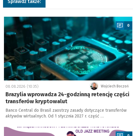
Sprawdź także:
a
0
08.08.2026 (10:35)
Wojciech Boczoń
Brazylia wprowadza 24-godzinną retencję części
transferów kryptowalut
Banco Central do Brasil zaostrzy zasady dotyczące transferów
aktywów wirtualnych. Od 1 stycznia 2027 r. część …
a
0