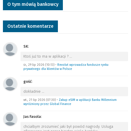
O tym mówią bankowcy
Ostatnie komentarze
SK
:
Ktoś już to ma w aplikacji ?
…
śr., 29 lip 2026 (10:13)
•
Revolut wprowadza fundusze rynku
prywatnego dla klientów w Polsce
gość
:
dokładnie
…
wt., 21 lip 2026 (07:30)
•
Zakup eSIM w aplikacji Banku Millennium
wyróżniony przez Global Finance
Jas Fasola
:
chciałbym zrozumieć jaki był powód nagrody. Usługa