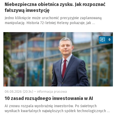
Niebezpieczna obietnica zysku. Jak rozpoznać
fałszywą inwestycję
Jedno kliknięcie może uruchomić precyzyjnie zaplanowaną
manipulację. Historia 72-letniej Heleny pokazuje, jak …
a
0
06.08.2026 (20:34) –
informacja prasowa
10 zasad rozsądnego inwestowania w AI
AI znowu rozpala wyobraźnię inwestorów. Po świetnych
wynikach kwartalnych największych spółek technologicznych …