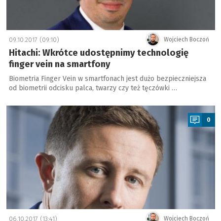
09.10.2017 (09:10)
Wojciech Boczoń
Hitachi: Wkrótce udostępnimy technologię
finger vein na smartfony
Biometria Finger Vein w smartfonach jest dużo bezpieczniejsza
od biometrii odcisku palca, twarzy czy też tęczówki …
a
0
06.10.2017 (13:41)
Wojciech Boczoń