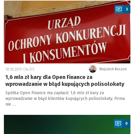
a
3
10.10.2017 (14:27)
Wojciech Boczoń
1,6 mln zł kary dla Open Finance za
wprowadzanie w błąd kupujących polisolokaty
Spółka Open Finance ma zapłacić 1,6 mln zł kary za
wprowadzanie w błąd klientów kupujących polisolokaty. Firma
nie …
a
0