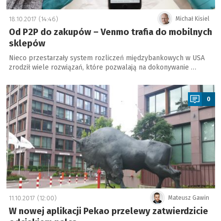
18.10.2017 (14:46)
Michał Kisiel
Od P2P do zakupów – Venmo trafia do mobilnych
sklepów
Nieco przestarzały system rozliczeń międzybankowych w USA
zrodził wiele rozwiązań, które pozwalają na dokonywanie …
a
0
11.10.2017 (12:00)
Mateusz Gawin
W nowej aplikacji Pekao przelewy zatwierdzicie