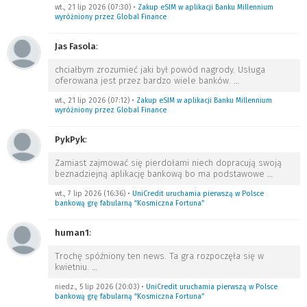
wt., 21 lip 2026 (07:30)
•
Zakup eSIM w aplikacji Banku Millennium
wyróżniony przez Global Finance
Jas Fasola
:
chciałbym zrozumieć jaki był powód nagrody. Usługa
oferowana jest przez bardzo wiele banków.
…
wt., 21 lip 2026 (07:12)
•
Zakup eSIM w aplikacji Banku Millennium
wyróżniony przez Global Finance
PykPyk
:
Zamiast zajmować się pierdołami niech dopracują swoją
beznadziejną aplikację bankową bo ma podstawowe
…
wt., 7 lip 2026 (16:36)
•
UniCredit uruchamia pierwszą w Polsce
bankową grę fabularną “Kosmiczna Fortuna”
human1
:
Trochę spóźniony ten news. Ta gra rozpoczęła się w
kwietniu.
…
niedz., 5 lip 2026 (20:03)
•
UniCredit uruchamia pierwszą w Polsce
bankową grę fabularną “Kosmiczna Fortuna”