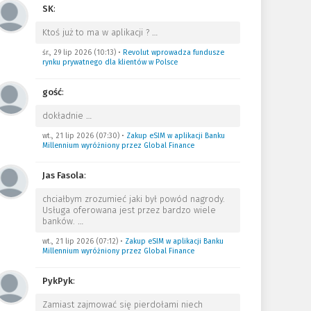
SK
:
Ktoś już to ma w aplikacji ?
…
śr., 29 lip 2026 (10:13)
•
Revolut wprowadza fundusze
rynku prywatnego dla klientów w Polsce
gość
:
dokładnie
…
wt., 21 lip 2026 (07:30)
•
Zakup eSIM w aplikacji Banku
Millennium wyróżniony przez Global Finance
Jas Fasola
:
chciałbym zrozumieć jaki był powód nagrody.
Usługa oferowana jest przez bardzo wiele
banków.
…
wt., 21 lip 2026 (07:12)
•
Zakup eSIM w aplikacji Banku
Millennium wyróżniony przez Global Finance
PykPyk
:
Zamiast zajmować się pierdołami niech