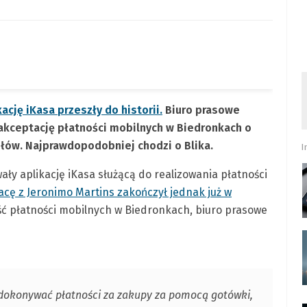
cję iKasa przeszły do historii.
Biuro prasowe
 akceptację płatności mobilnych w Biedronkach o
ółów. Najprawdopodobniej chodzi o Blika.
I
ały aplikację iKasa służącą do realizowania płatności
cę z Jeronimo Martins zakończył jednak już w
ość płatności mobilnych w Biedronkach, biuro prasowe
 dokonywać płatności za zakupy za pomocą gotówki,