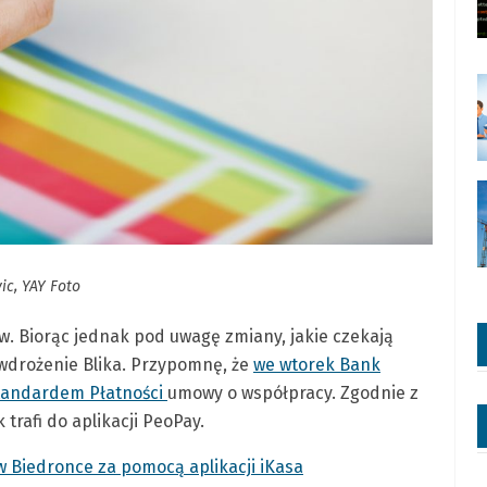
ic, YAY Foto
w. Biorąc jednak pod uwagę zmiany, jakie czekają
 wdrożenie Blika. Przypomnę, że
we wtorek Bank
Standardem Płatności
umowy o współpracy. Zgodnie z
 trafi do aplikacji PeoPay.
 w Biedronce za pomocą aplikacji iKasa