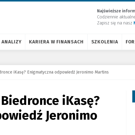
Najświeższe inform
Codziennie aktualn
Zapisz się na nasz
ANALIZY
KARIERA W FINANSACH
SZKOLENIA
FO
edronce iKasę? Enigmatyczna odpowiedź Jeronimo Martins
w Biedronce iKasę?
owiedź Jeronimo