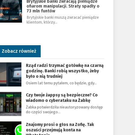
Brytyjskie banki zwracają pieniądze
ofiarom manipulacji. Straty spadły o
73 mln funtów
Brytyjskie banki muszą zwracać pieniądze
klientom, którzy…
Zobacz również
Rząd radzi trzymać gotówkę na czarną
godzinę. Banki robią wszystko, żeby
było o nią trudniej
Osiem lat temu pytałem, co będzie, gdy…
Czy twoje żappsy są bezpieczne? Co
wiadomo o cyberataku na Żabkę
Żabka potwierdziła nieautoryzowany dostęp
do części swojego…
Znajomy prosi o głos na Zofię. Tak
oszuści przejmują konta na