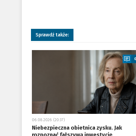
Sprawdź także:
a
06.08.2026 (20:37)
Niebezpieczna obietnica zysku. Jak
rozpoznać fałszywą inwestycję