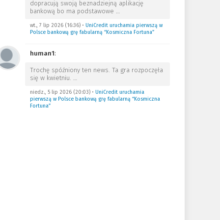
dopracują swoją beznadziejną aplikację
bankową bo ma podstawowe
…
wt., 7 lip 2026 (16:36)
•
UniCredit uruchamia pierwszą w
Polsce bankową grę fabularną “Kosmiczna Fortuna”
human1
:
Trochę spóźniony ten news. Ta gra rozpoczęła
się w kwietniu.
…
niedz., 5 lip 2026 (20:03)
•
UniCredit uruchamia
pierwszą w Polsce bankową grę fabularną “Kosmiczna
Fortuna”