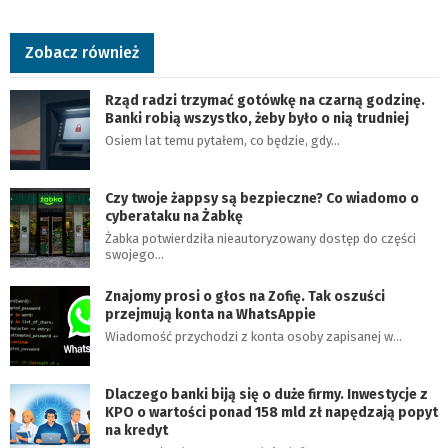
Zobacz również
Rząd radzi trzymać gotówkę na czarną godzinę.
Banki robią wszystko, żeby było o nią trudniej
Osiem lat temu pytałem, co będzie, gdy…
Czy twoje żappsy są bezpieczne? Co wiadomo o
cyberataku na Żabkę
Żabka potwierdziła nieautoryzowany dostęp do części
swojego…
Znajomy prosi o głos na Zofię. Tak oszuści
przejmują konta na WhatsAppie
Wiadomość przychodzi z konta osoby zapisanej w…
Dlaczego banki biją się o duże firmy. Inwestycje z
KPO o wartości ponad 158 mld zł napędzają popyt
na kredyt