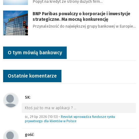
Popyt na kredyt ze strony dużych firm…
BNP Paribas powalczy o korporacje i inwestycje
strategiczne. Ma mocną konkurencję
Przynależność do największej grupy bankowej w Europie…
O tym mówią bankowcy
Ostatnie komentarze
SK
:
Ktoś już to ma w aplikacji ?
…
śr., 29 lip 2026 (10:13)
•
Revolut wprowadza fundusze rynku
prywatnego dla klientów w Polsce
gość
: