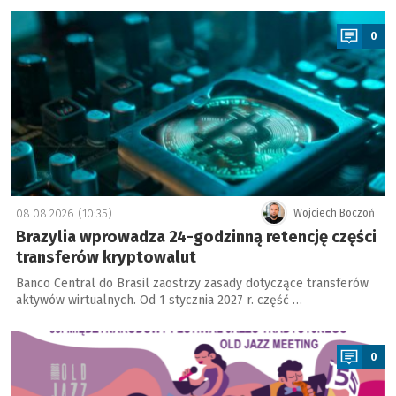
a
0
08.08.2026 (10:35)
Wojciech Boczoń
Brazylia wprowadza 24-godzinną retencję części
transferów kryptowalut
Banco Central do Brasil zaostrzy zasady dotyczące transferów
aktywów wirtualnych. Od 1 stycznia 2027 r. część …
a
0