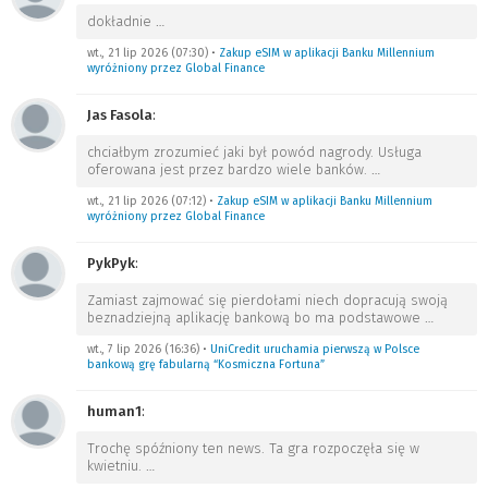
dokładnie
…
wt., 21 lip 2026 (07:30)
•
Zakup eSIM w aplikacji Banku Millennium
wyróżniony przez Global Finance
Jas Fasola
:
chciałbym zrozumieć jaki był powód nagrody. Usługa
oferowana jest przez bardzo wiele banków.
…
wt., 21 lip 2026 (07:12)
•
Zakup eSIM w aplikacji Banku Millennium
wyróżniony przez Global Finance
PykPyk
:
Zamiast zajmować się pierdołami niech dopracują swoją
beznadziejną aplikację bankową bo ma podstawowe
…
wt., 7 lip 2026 (16:36)
•
UniCredit uruchamia pierwszą w Polsce
bankową grę fabularną “Kosmiczna Fortuna”
human1
:
Trochę spóźniony ten news. Ta gra rozpoczęła się w
kwietniu.
…