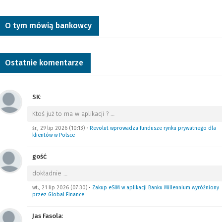
O tym mówią bankowcy
Ostatnie komentarze
SK
:
Ktoś już to ma w aplikacji ?
…
śr., 29 lip 2026 (10:13)
•
Revolut wprowadza fundusze rynku prywatnego dla
klientów w Polsce
gość
:
dokładnie
…
wt., 21 lip 2026 (07:30)
•
Zakup eSIM w aplikacji Banku Millennium wyróżniony
przez Global Finance
Jas Fasola
: