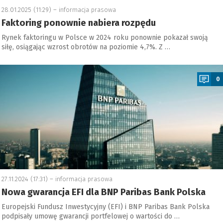
28.01.2025 (11:29) –
informacja prasowa
Faktoring ponownie nabiera rozpędu
Rynek faktoringu w Polsce w 2024 roku ponownie pokazał swoją
siłę, osiągając wzrost obrotów na poziomie 4,7%. Z …
a
0
27.11.2024 (17:31) –
informacja prasowa
Nowa gwarancja EFI dla BNP Paribas Bank Polska
Europejski Fundusz Inwestycyjny (EFI) i BNP Paribas Bank Polska
podpisały umowę gwarancji portfelowej o wartości do …