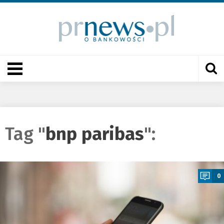
Tag "
bnp paribas
":
a
0