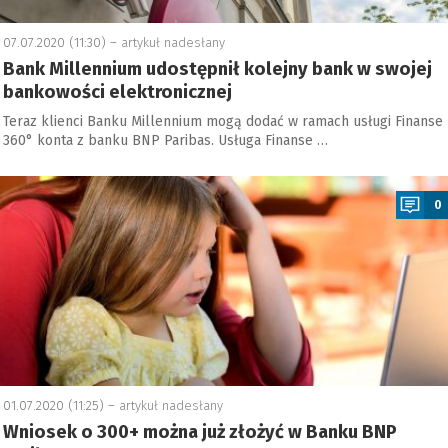
07.07.2020 (11:30) –
artykuł nadesłany
Bank Millennium udostępnił kolejny bank w swojej
bankowości elektronicznej
Teraz klienci Banku Millennium mogą dodać w ramach usługi Finanse
360° konta z banku BNP Paribas. Usługa Finanse …
a
0
01.07.2020 (11:25) –
artykuł nadesłany
Wniosek o 300+ można już złożyć w Banku BNP