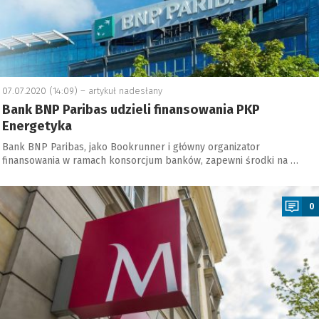
07.07.2020 (14:09) –
artykuł nadesłany
Bank BNP Paribas udzieli finansowania PKP
Energetyka
Bank BNP Paribas, jako Bookrunner i główny organizator
finansowania w ramach konsorcjum banków, zapewni środki na …
a
0