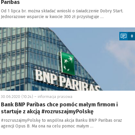
Paribas
Od 1 lipca br. można składać wnioski o świadczenie Dobry Start.
Jednorazowe wsparcie w kwocie 300 zł przysługuje …
a
0
30.06.2020 (10:24) –
informacja prasowa
Bank BNP Paribas chce pomóc małym firmom i
startuje z akcją #rozruszajmyPolskę
#rozruszajmyPolskę to wspólna akcja Banku BNP Paribas oraz
agencji Opus B. Ma ona na celu pomoc małym …