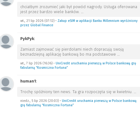
chciałbym zrozumieć jaki był powód nagrody. Usługa oferowana
jest przez bardzo wiele banków.
…
wt., 21 lip 2026 (07:12)
•
Zakup eSIM w aplikacji Banku Millennium wyróżniony
przez Global Finance
PykPyk
:
Zamiast zajmować się pierdołami niech dopracują swoją
beznadziejną aplikację bankową bo ma podstawowe
…
wt., 7 lip 2026 (16:36)
•
UniCredit uruchamia pierwszą w Polsce bankową grę
fabularną “Kosmiczna Fortuna”
human1
:
Trochę spóźniony ten news. Ta gra rozpoczęła się w kwietniu.
…
niedz., 5 lip 2026 (20:03)
•
UniCredit uruchamia pierwszą w Polsce bankową
grę fabularną “Kosmiczna Fortuna”