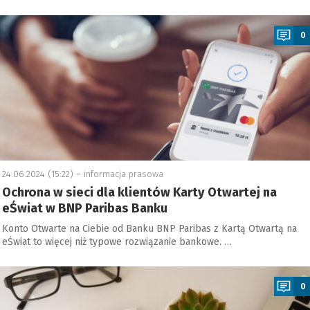
a
0
24.06.2024 (15:22) –
informacja prasowa
Ochrona w sieci dla klientów Karty Otwartej na
eŚwiat w BNP Paribas Banku
Konto Otwarte na Ciebie od Banku BNP Paribas z Kartą Otwartą na
eŚwiat to więcej niż typowe rozwiązanie bankowe. …
a
0