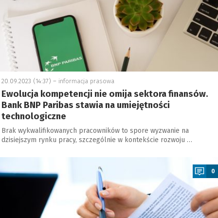
20.09.2023 (14:37) –
informacja prasowa
Ewolucja kompetencji nie omija sektora finansów.
Bank BNP Paribas stawia na umiejętności
technologiczne
Brak wykwalifikowanych pracowników to spore wyzwanie na
dzisiejszym rynku pracy, szczególnie w kontekście rozwoju …
a
0