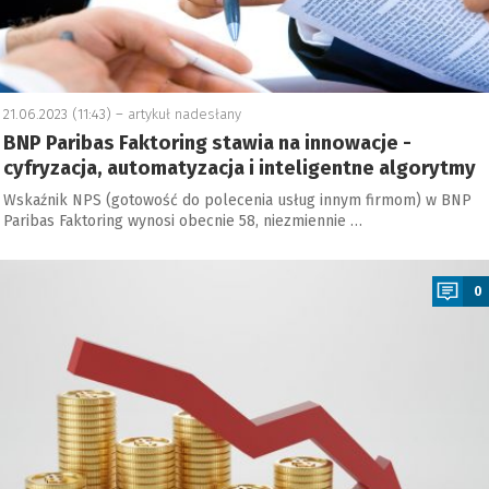
21.06.2023 (11:43) –
artykuł nadesłany
BNP Paribas Faktoring stawia na innowacje -
cyfryzacja, automatyzacja i inteligentne algorytmy
Wskaźnik NPS (gotowość do polecenia usług innym firmom) w BNP
Paribas Faktoring wynosi obecnie 58, niezmiennie …
a
0