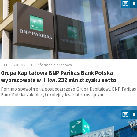
0
10.11.2020 (09:59) –
informacja prasowa
Grupa Kapitałowa BNP Paribas Bank Polska
wypracowała w III kw. 232 mln zł zysku netto
Pomimo spowolnienia gospodarczego Grupa Kapitałowa BNP Paribas
Bank Polska zakończyła kolejny kwartał z rosnącym …
a
0