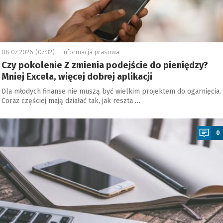
08.07.2026 (07:32) –
informacja prasowa
Czy pokolenie Z zmienia podejście do pieniędzy?
Mniej Excela, więcej dobrej aplikacji
Dla młodych finanse nie muszą być wielkim projektem do ogarnięcia.
Coraz częściej mają działać tak, jak reszta …
a
0