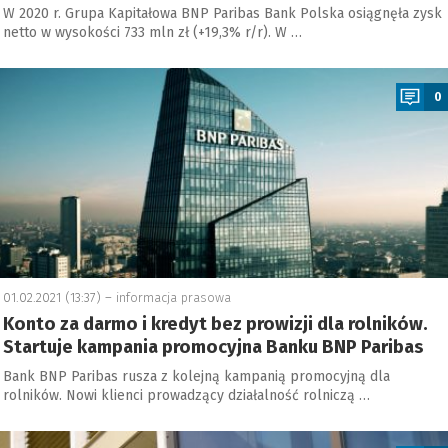
W 2020 r. Grupa Kapitałowa BNP Paribas Bank Polska osiągnęła zysk
netto w wysokości 733 mln zł (+19,3% r/r). W …
a
0
01.02.2021 (13:37) –
informacja prasowa
Konto za darmo i kredyt bez prowizji dla rolników.
Startuje kampania promocyjna Banku BNP Paribas
Bank BNP Paribas rusza z kolejną kampanią promocyjną dla
rolników. Nowi klienci prowadzący działalność rolniczą …
a