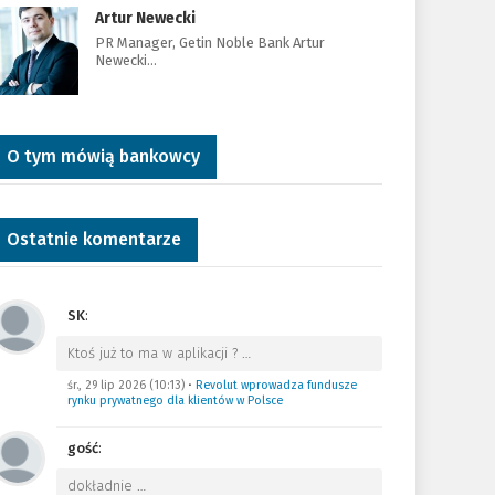
Artur Newecki
PR Manager, Getin Noble Bank Artur
Newecki…
O tym mówią bankowcy
Ostatnie komentarze
SK
:
Ktoś już to ma w aplikacji ?
…
śr., 29 lip 2026 (10:13)
•
Revolut wprowadza fundusze
rynku prywatnego dla klientów w Polsce
gość
:
dokładnie
…