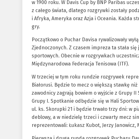
w 1900 roku. W Davis Cup by BNP Paribas ucze
z całego świata, dlatego rozgrywki zostały podz
i Afryka, Ameryka oraz Azja i Oceania. Każda s
gry.
Początkowo o Puchar Davisa rywalizowały wyłąc
Zjednoczonych. Z czasem impreza ta stała si
sportowych. Obecnie w rozgrywkach uczestnicz
Międzynarodowa Federacja Tenisowa (ITF).
W trzeciej w tym roku rundzie rozgrywek repre
Białorusi. Będzie to mecz o większą stawkę ni
zawodnicy zagrają bowiem o wyjście z Grupy II 
Grupy I. Spotkanie odbędzie się w Hali Sportow
ul. ks. Skorupki 21 i będzie trwało trzy dni: 
deblowy, a w niedzielę trzeci i czwarty mecz 
reprezentowali: Łukasz Kubot, Jerzy Janowicz,
Pierwsza i druga runda rozgrywek Pucharu Davi