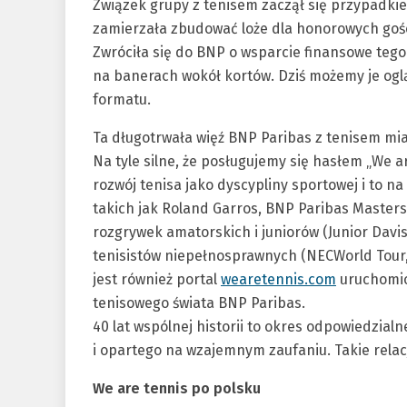
Związek grupy z tenisem zaczął się przypadki
zamierzała zbudować loże dla honorowych gośc
Zwróciła się do BNP o wsparcie finansowe tego
na banerach wokół kortów. Dziś możemy je ogl
formatu.
Ta długotrwała więź BNP Paribas z tenisem mi
Na tyle silne, że posługujemy się hasłem „We ar
rozwój tenisa jako dyscypliny sportowej i to 
takich jak Roland Garros, BNP Paribas Masters
rozgrywek amatorskich i juniorów (Junior Davi
tenisistów niepełnosprawnych (NECWorld Tour,
jest również portal
wearetennis.com
uruchomio
tenisowego świata BNP Paribas.
40 lat wspólnej historii to okres odpowiedzia
i opartego na wzajemnym zaufaniu. Takie relac
We are tennis po polsku