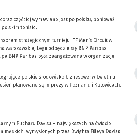
coraz częściej wymawiane jest po polsku, ponieważ
 polskim tenisie.
sorem strategicznym turnieju ITF Men’s Circuit w
na warszawskiej Legii odbędzie się BNP Paribas
upa BNP Paribas była zaangażowana w organizację
ntegrujące polskie środowisko biznesowe: w kwietniu
zesień planowane są imprezy w Poznaniu i Katowicach.
larnym Pucharu Davisa – największych na świecie
męskich, wymyślonych przez Dwighta Filleya Davisa