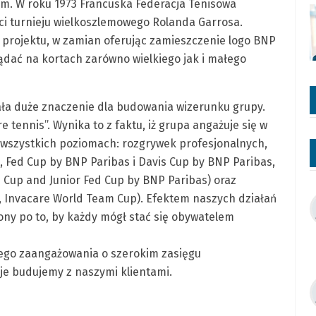
em. W roku 1973 Francuska Federacja Tenisowa
i turnieju wielkoszlemowego Rolanda Garrosa.
 projektu, w zamian oferując zamieszczenie logo BNP
ądać na kortach zarówno wielkiego jak i małego
ała duże znaczenie dla budowania wizerunku grupy.
e tennis”. Wynika to z faktu, iż grupa angażuje się w
na wszystkich poziomach: rozgrywek profesjonalnych,
, Fed Cup by BNP Paribas i Davis Cup by BNP Paribas,
s Cup and Junior Fed Cup by BNP Paribas) oraz
 Invacare World Team Cup). Efektem naszych działań
ny po to, by każdy mógł stać się obywatelem
lnego zaangażowania o szerokim zasięgu
je budujemy z naszymi klientami.