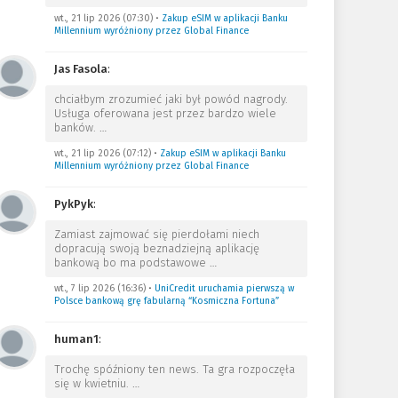
wt., 21 lip 2026 (07:30)
•
Zakup eSIM w aplikacji Banku
Millennium wyróżniony przez Global Finance
Jas Fasola
:
chciałbym zrozumieć jaki był powód nagrody.
Usługa oferowana jest przez bardzo wiele
banków.
…
wt., 21 lip 2026 (07:12)
•
Zakup eSIM w aplikacji Banku
Millennium wyróżniony przez Global Finance
PykPyk
:
Zamiast zajmować się pierdołami niech
dopracują swoją beznadziejną aplikację
bankową bo ma podstawowe
…
wt., 7 lip 2026 (16:36)
•
UniCredit uruchamia pierwszą w
Polsce bankową grę fabularną “Kosmiczna Fortuna”
human1
:
Trochę spóźniony ten news. Ta gra rozpoczęła
się w kwietniu.
…