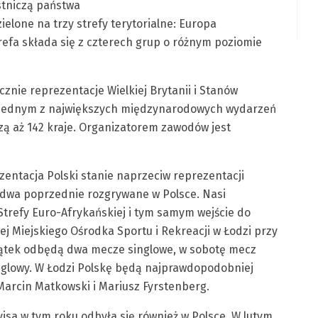
stniczą państwa
ielone na trzy strefy terytorialne: Europa
trefa składa się z czterech grup o różnym poziomie
znie reprezentacje Wielkiej Brytanii i Stanów
ę jednym z największych międzynarodowych wydarzeń
ą aż 142 kraje. Organizatorem zawodów jest
zentacja Polski stanie naprzeciw reprezentacji
ż dwa poprzednie rozgrywane w Polsce. Nasi
Strefy Euro-Afrykańskiej i tym samym wejście do
ej Miejskiego Ośrodka Sportu i Rekreacji w Łodzi przy
w piątek odbędą dwa mecze singlowe, w sobotę mecz
singlowy. W Łodzi Polskę będą najprawdopodobniej
 Marcin Matkowski i Mariusz Fyrstenberg.
sa w tym roku odbyła się również w Polsce. W lutym