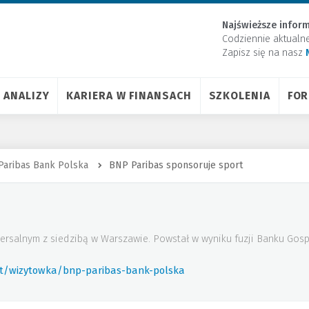
Najświeższe inform
Codziennie aktualn
Zapisz się na nasz
ANALIZY
KARIERA W FINANSACH
SZKOLENIA
FO
Paribas Bank Polska
BNP Paribas sponsoruje sport
ersalnym z siedzibą w Warszawie. Powstał w wyniku fuzji Banku Gos
rt/wizytowka/bnp-paribas-bank-polska