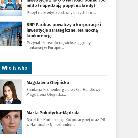
Inwestycje z KPO o wartości ponad 158
mld zł napędzają popyt na kredyt
Popyt na kredyt ze strony dużych firm…
BNP Paribas powalczy o korporacje i
inwestycje strategiczne. Ma mocną
konkurencję
Przynależność do największej grupy
bankowej w Europie…
Who is who
Magdalena Olejnicka
Fundacja Kronenberga przy Citi Handlowy
Magdalena Olejnicka…
Marta Pokutycka-Mądrala
Dyrektor Komunikacji Korporacyjnej oraz PR
w Nationale-Nederlanden…