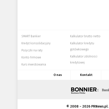
SMART Bankier
Kalkulator brutto netto
Kredyt konsolidacyjny
Kalkulator kredytu
gotówkowego
Pożyczki na raty
Kalkulator zdolności
Konto firmowe
kredytowej
Kurs inwestowania
O nas
Kontakt
© 2008 − 2026 PRNews.pl.