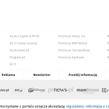
Rozlicz najem w PIT-28
Promocje Pekao S.A.
P
pit 37 online na pit.pl
Promocje BNP Paribas
P
Rozliczenie pit
Promocje Citi Handlowy
P
Program pit
Promocje bankowe
P
Pit 11
Reklama
Newsletter
Prześlij informację
Korzystanie z portalu oznacza akceptację
regulaminu
.
Informacja o c