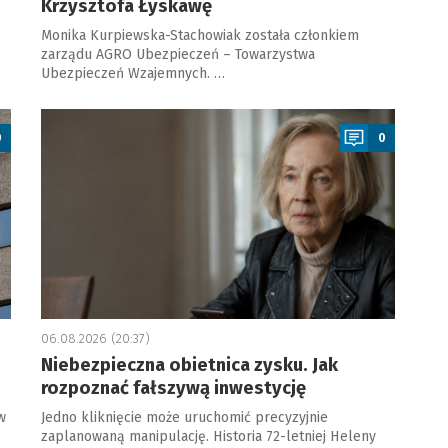
Krzysztofa Łyskawę
Monika Kurpiewska-Stachowiak została członkiem
zarządu AGRO Ubezpieczeń – Towarzystwa
Ubezpieczeń Wzajemnych. …
a
0
0
06.08.2026 (20:37)
Niebezpieczna obietnica zysku. Jak
rozpoznać fałszywą inwestycję
w
Jedno kliknięcie może uruchomić precyzyjnie
zaplanowaną manipulację. Historia 72-letniej Heleny