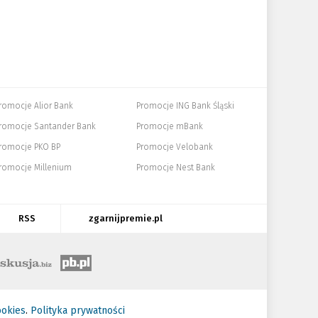
romocje Alior Bank
Promocje ING Bank Śląski
romocje Santander Bank
Promocje mBank
romocje PKO BP
Promocje Velobank
romocje Millenium
Promocje Nest Bank
RSS
zgarnijpremie.pl
ookies
.
Polityka prywatności