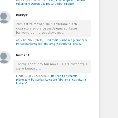
wt., 21 lip 2026 (07:12)
•
Zakup eSIM w aplikacji Banku
Millennium wyróżniony przez Global Finance
PykPyk
:
Zamiast zajmować się pierdołami niech
dopracują swoją beznadziejną aplikację
bankową bo ma podstawowe
…
wt., 7 lip 2026 (16:36)
•
UniCredit uruchamia pierwszą w
Polsce bankową grę fabularną “Kosmiczna Fortuna”
human1
:
Trochę spóźniony ten news. Ta gra rozpoczęła
się w kwietniu.
…
niedz., 5 lip 2026 (20:03)
•
UniCredit uruchamia
pierwszą w Polsce bankową grę fabularną “Kosmiczna
Fortuna”