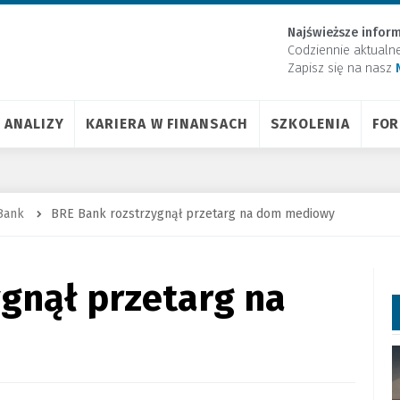
Najświeższe inform
Codziennie aktualn
Zapisz się na nasz
ANALIZY
KARIERA W FINANSACH
SZKOLENIA
FO
Bank
BRE Bank rozstrzygnął przetarg na dom mediowy
gnął przetarg na