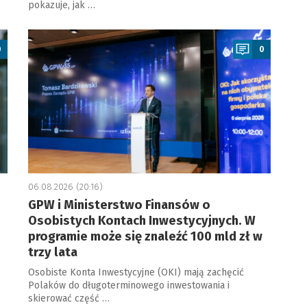
pokazuje, jak …
a
0
0
06.08.2026 (20:16)
GPW i Ministerstwo Finansów o
Osobistych Kontach Inwestycyjnych. W
programie może się znaleźć 100 mld zł w
trzy lata
Osobiste Konta Inwestycyjne (OKI) mają zachęcić
Polaków do długoterminowego inwestowania i
skierować część …