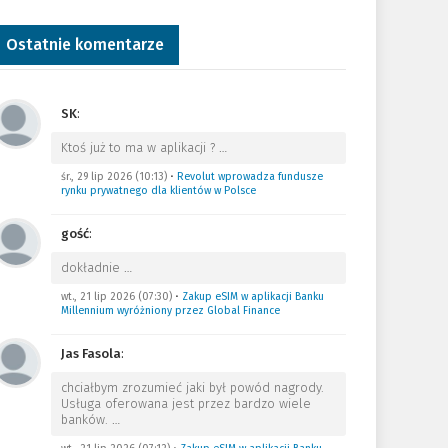
Ostatnie komentarze
SK
:
Ktoś już to ma w aplikacji ?
…
śr., 29 lip 2026 (10:13)
•
Revolut wprowadza fundusze
rynku prywatnego dla klientów w Polsce
gość
:
dokładnie
…
wt., 21 lip 2026 (07:30)
•
Zakup eSIM w aplikacji Banku
Millennium wyróżniony przez Global Finance
Jas Fasola
:
chciałbym zrozumieć jaki był powód nagrody.
Usługa oferowana jest przez bardzo wiele
banków.
…