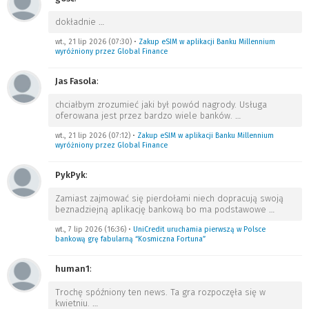
dokładnie
…
wt., 21 lip 2026 (07:30)
•
Zakup eSIM w aplikacji Banku Millennium
wyróżniony przez Global Finance
Jas Fasola
:
chciałbym zrozumieć jaki był powód nagrody. Usługa
oferowana jest przez bardzo wiele banków.
…
wt., 21 lip 2026 (07:12)
•
Zakup eSIM w aplikacji Banku Millennium
wyróżniony przez Global Finance
PykPyk
:
Zamiast zajmować się pierdołami niech dopracują swoją
beznadziejną aplikację bankową bo ma podstawowe
…
wt., 7 lip 2026 (16:36)
•
UniCredit uruchamia pierwszą w Polsce
bankową grę fabularną “Kosmiczna Fortuna”
human1
:
Trochę spóźniony ten news. Ta gra rozpoczęła się w
kwietniu.
…