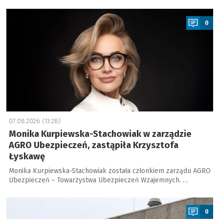
a
0
07.08.2026 (13:28)
Monika Kurpiewska-Stachowiak w zarządzie
AGRO Ubezpieczeń, zastąpiła Krzysztofa
Łyskawę
Monika Kurpiewska-Stachowiak została członkiem zarządu AGRO
Ubezpieczeń – Towarzystwa Ubezpieczeń Wzajemnych. …
a
0