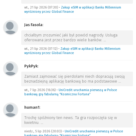
wt., 21 lip 2026 (07:30)
•
Zakup eSIM w aplikacji Banku Millennium
wyróżniony przez Global Finance
Jas Fasola
:
chciałbym zrozumieć jaki był powód nagrody. Usługa
oferowana jest przez bardzo wiele banków.
…
wt., 21 lip 2026 (07:12)
•
Zakup eSIM w aplikacji Banku Millennium
wyróżniony przez Global Finance
PykPyk
:
Zamiast zajmować się pierdołami niech dopracują swoją
beznadziejną aplikację bankową bo ma podstawowe
…
wt., 7 lip 2026 (16:36)
•
UniCredit uruchamia pierwszą w Polsce
bankową grę fabularną “Kosmiczna Fortuna”
human1
:
Trochę spóźniony ten news. Ta gra rozpoczęła się w
kwietniu.
…
niedz., 5 lip 2026 (20:03)
•
UniCredit uruchamia pierwszą w Polsce
bankową grę fabularną “Kosmiczna Fortuna”