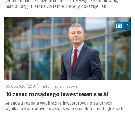
Jedno kliknięcie może uruchomić precyzyjnie zaplanowaną
manipulację. Historia 72-letniej Heleny pokazuje, jak …
a
0
06.08.2026 (20:34) –
informacja prasowa
10 zasad rozsądnego inwestowania w AI
AI znowu rozpala wyobraźnię inwestorów. Po świetnych
wynikach kwartalnych największych spółek technologicznych …