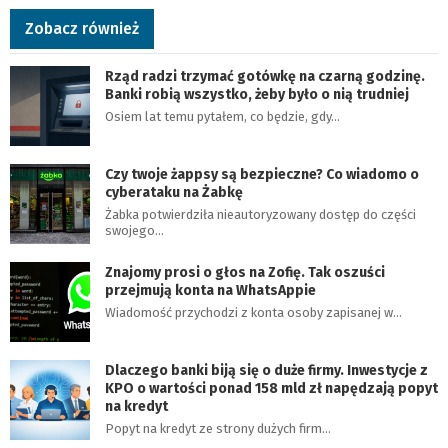
Zobacz również
Rząd radzi trzymać gotówkę na czarną godzinę.
Banki robią wszystko, żeby było o nią trudniej
Osiem lat temu pytałem, co będzie, gdy…
Czy twoje żappsy są bezpieczne? Co wiadomo o
cyberataku na Żabkę
Żabka potwierdziła nieautoryzowany dostęp do części
swojego…
Znajomy prosi o głos na Zofię. Tak oszuści
przejmują konta na WhatsAppie
Wiadomość przychodzi z konta osoby zapisanej w…
Dlaczego banki biją się o duże firmy. Inwestycje z
KPO o wartości ponad 158 mld zł napędzają popyt
na kredyt
Popyt na kredyt ze strony dużych firm…