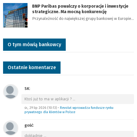
BNP Paribas powalczy o korporacje i inwestycje
strategiczne. Ma mocną konkurencję
Przynależność do największej grupy bankowej w Europie…
O tym mówią bankowcy
Ostatnie komentarze
SK
:
Ktoś już to ma w aplikacji ?
…
śr., 29 lip 2026 (10:13)
•
Revolut wprowadza fundusze rynku
prywatnego dla klientów w Polsce
gość
:
dokładnie
…