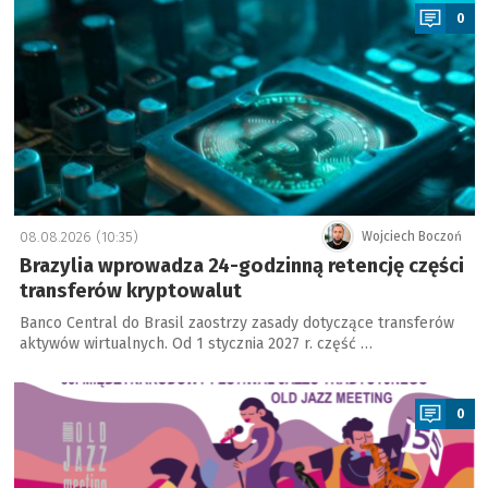
0
08.08.2026 (10:35)
Wojciech Boczoń
Brazylia wprowadza 24-godzinną retencję części
transferów kryptowalut
Banco Central do Brasil zaostrzy zasady dotyczące transferów
aktywów wirtualnych. Od 1 stycznia 2027 r. część …
a
0