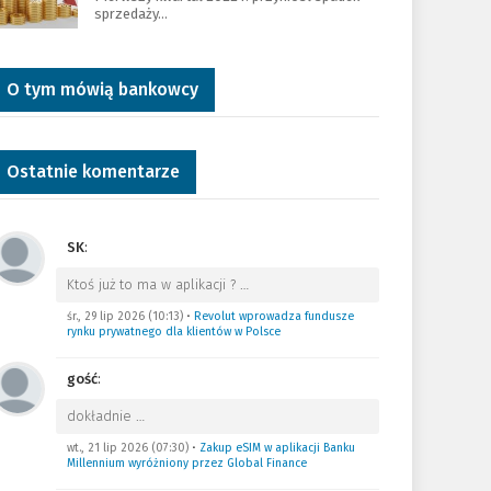
sprzedaży…
O tym mówią bankowcy
Ostatnie komentarze
SK
:
Ktoś już to ma w aplikacji ?
…
śr., 29 lip 2026 (10:13)
•
Revolut wprowadza fundusze
rynku prywatnego dla klientów w Polsce
gość
:
dokładnie
…
wt., 21 lip 2026 (07:30)
•
Zakup eSIM w aplikacji Banku
Millennium wyróżniony przez Global Finance