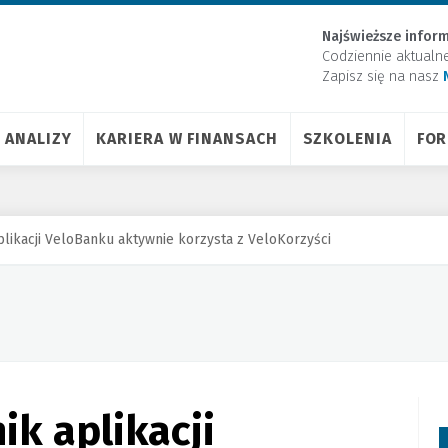
Najświeższe inform
Codziennie aktualn
Zapisz się na nasz
ANALIZY
KARIERA W FINANSACH
SZKOLENIA
FO
plikacji VeloBanku aktywnie korzysta z VeloKorzyści
ik aplikacji