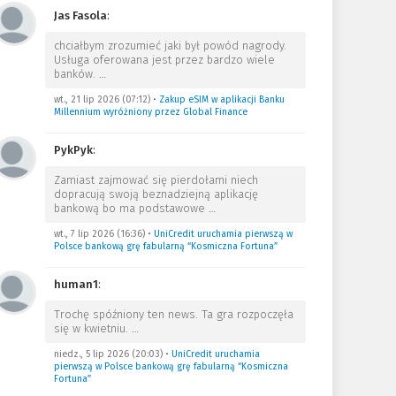
Jas Fasola
:
chciałbym zrozumieć jaki był powód nagrody.
Usługa oferowana jest przez bardzo wiele
banków.
…
wt., 21 lip 2026 (07:12)
•
Zakup eSIM w aplikacji Banku
Millennium wyróżniony przez Global Finance
PykPyk
:
Zamiast zajmować się pierdołami niech
dopracują swoją beznadziejną aplikację
bankową bo ma podstawowe
…
wt., 7 lip 2026 (16:36)
•
UniCredit uruchamia pierwszą w
Polsce bankową grę fabularną “Kosmiczna Fortuna”
human1
:
Trochę spóźniony ten news. Ta gra rozpoczęła
się w kwietniu.
…
niedz., 5 lip 2026 (20:03)
•
UniCredit uruchamia
pierwszą w Polsce bankową grę fabularną “Kosmiczna
Fortuna”