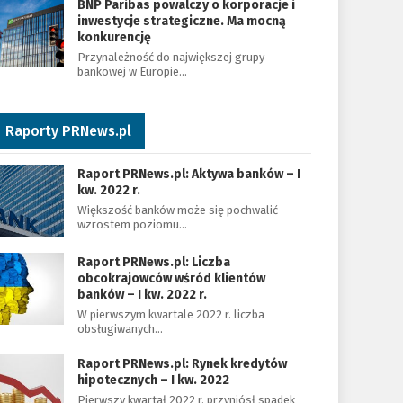
BNP Paribas powalczy o korporacje i
inwestycje strategiczne. Ma mocną
konkurencję
Przynależność do największej grupy
bankowej w Europie…
Raporty PRNews.pl
Raport PRNews.pl: Aktywa banków – I
kw. 2022 r.
Większość banków może się pochwalić
wzrostem poziomu…
Raport PRNews.pl: Liczba
obcokrajowców wśród klientów
banków – I kw. 2022 r.
W pierwszym kwartale 2022 r. liczba
obsługiwanych…
Raport PRNews.pl: Rynek kredytów
hipotecznych – I kw. 2022
Pierwszy kwartał 2022 r. przyniósł spadek