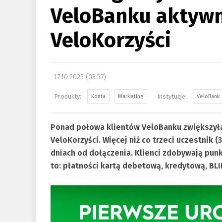
VeloBanku aktywn
VeloKorzyści
17.10.2025 (03:57)
Konta
Marketing
VeloBank
Ponad połowa klientów VeloBanku zwiększyła
VeloKorzyści. Więcej niż co trzeci uczestnik
dniach od dołączenia. Klienci zdobywają punk
to: płatności kartą debetową, kredytową, BLI