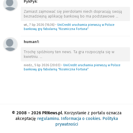
PykPyk
:
Zamiast zajmować się pierdołami niech dopracują swoją
beznadziejną aplikację bankową bo ma podstawowe
…
wt., 7 lip 2026 (16:36)
•
UniCredit uruchamia pierwszą w Polsce
bankową grę fabularną “Kosmiczna Fortuna”
human1
:
Trochę spóźniony ten news. Ta gra rozpoczęła się w
kwietniu.
…
niedz., 5 lip 2026 (20:03)
•
UniCredit uruchamia pierwszą w Polsce
bankową grę fabularną “Kosmiczna Fortuna”
© 2008 − 2026 PRNews.pl.
Korzystanie z portalu oznacza
akceptację
regulaminu
.
Informacja o cookies
.
Polityka
prywatności