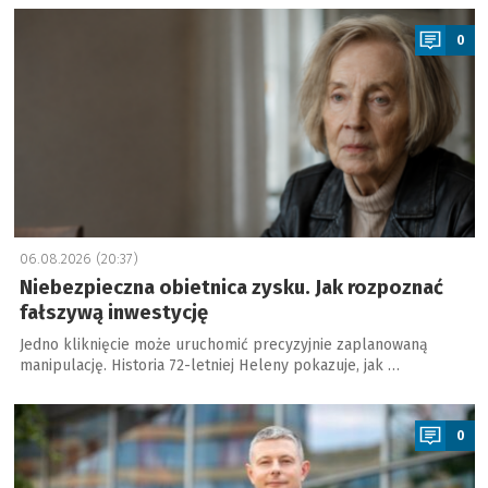
a
0
06.08.2026 (20:37)
Niebezpieczna obietnica zysku. Jak rozpoznać
fałszywą inwestycję
Jedno kliknięcie może uruchomić precyzyjnie zaplanowaną
manipulację. Historia 72-letniej Heleny pokazuje, jak …
a
0