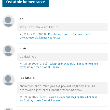
Ostatnie komentarze
SK
:
Ktoś już to ma w aplikacji ?
…
śr., 29 lip 2026 (10:13)
•
Revolut wprowadza fundusze rynku
prywatnego dla klientów w Polsce
gość
:
dokładnie
…
wt., 21 lip 2026 (07:30)
•
Zakup eSIM w aplikacji Banku Millennium
wyróżniony przez Global Finance
Jas Fasola
:
chciałbym zrozumieć jaki był powód nagrody. Usługa
oferowana jest przez bardzo wiele banków.
…
wt., 21 lip 2026 (07:12)
•
Zakup eSIM w aplikacji Banku Millennium
wyróżniony przez Global Finance