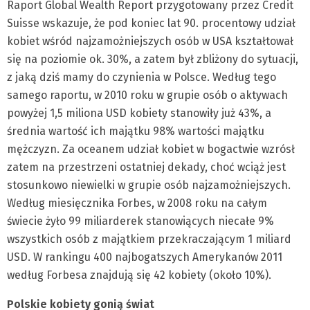
Raport Global Wealth Report przygotowany przez Credit
Suisse wskazuje, że pod koniec lat 90. procentowy udział
kobiet wśród najzamożniejszych osób w USA kształtował
się na poziomie ok. 30%, a zatem był zbliżony do sytuacji,
z jaką dziś mamy do czynienia w Polsce. Według tego
samego raportu, w 2010 roku w grupie osób o aktywach
powyżej 1,5 miliona USD kobiety stanowiły już 43%, a
średnia wartość ich majątku 98% wartości majątku
mężczyzn. Za oceanem udział kobiet w bogactwie wzrósł
zatem na przestrzeni ostatniej dekady, choć wciąż jest
stosunkowo niewielki w grupie osób najzamożniejszych.
Według miesięcznika Forbes, w 2008 roku na całym
świecie żyło 99 miliarderek stanowiących niecałe 9%
wszystkich osób z majątkiem przekraczającym 1 miliard
USD. W rankingu 400 najbogatszych Amerykanów 2011
według Forbesa znajdują się 42 kobiety (około 10%).
Polskie kobiety gonią świat