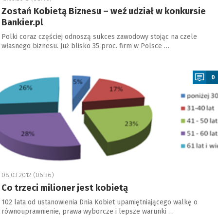
Zostań Kobietą Biznesu – weź udział w konkursie
Bankier.pl
Polki coraz częściej odnoszą sukces zawodowy stojąc na czele
własnego biznesu. Już blisko 35 proc. firm w Polsce …
a
0
08.03.2012 (06:36)
Co trzeci milioner jest kobietą
102 lata od ustanowienia Dnia Kobiet upamiętniającego walkę o
równouprawnienie, prawa wyborcze i lepsze warunki …