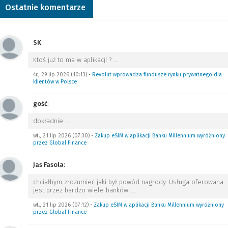
Ostatnie komentarze
SK
:
Ktoś już to ma w aplikacji ?
…
śr., 29 lip 2026 (10:13)
•
Revolut wprowadza fundusze rynku prywatnego dla
klientów w Polsce
gość
:
dokładnie
…
wt., 21 lip 2026 (07:30)
•
Zakup eSIM w aplikacji Banku Millennium wyróżniony
przez Global Finance
Jas Fasola
:
chciałbym zrozumieć jaki był powód nagrody. Usługa oferowana
jest przez bardzo wiele banków.
…
wt., 21 lip 2026 (07:12)
•
Zakup eSIM w aplikacji Banku Millennium wyróżniony
przez Global Finance