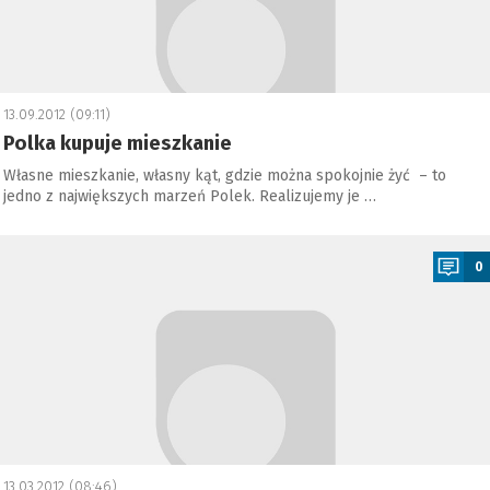
13.09.2012 (09:11)
Polka kupuje mieszkanie
Własne mieszkanie, własny kąt, gdzie można spokojnie żyć – to
jedno z największych marzeń Polek. Realizujemy je …
a
0
13.03.2012 (08:46)