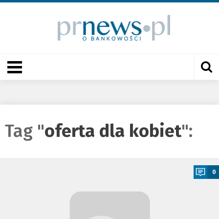
Tag "
oferta dla kobiet
":
a
0