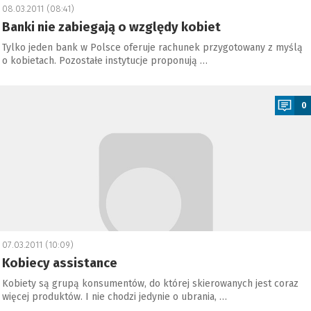
08.03.2011 (08:41)
Banki nie zabiegają o względy kobiet
Tylko jeden bank w Polsce oferuje rachunek przygotowany z myślą
o kobietach. Pozostałe instytucje proponują …
a
0
07.03.2011 (10:09)
Kobiecy assistance
Kobiety są grupą konsumentów, do której skierowanych jest coraz
więcej produktów. I nie chodzi jedynie o ubrania, …