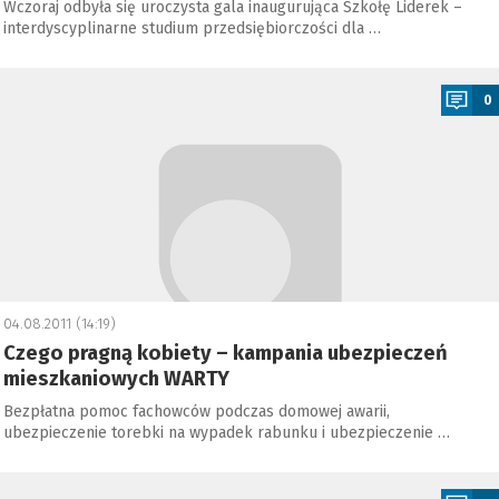
Wczoraj odbyła się uroczysta gala inaugurująca Szkołę Liderek –
interdyscyplinarne studium przedsiębiorczości dla …
a
0
04.08.2011 (14:19)
Czego pragną kobiety – kampania ubezpieczeń
mieszkaniowych WARTY
Bezpłatna pomoc fachowców podczas domowej awarii,
ubezpieczenie torebki na wypadek rabunku i ubezpieczenie …
a