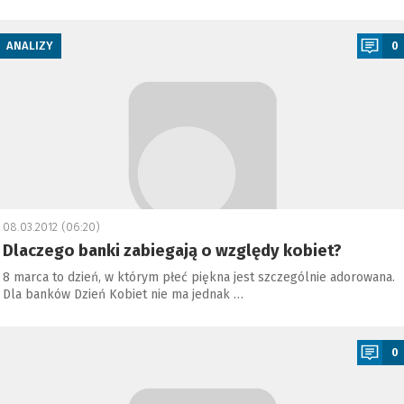
a
ANALIZY
0
08.03.2012 (06:20)
Dlaczego banki zabiegają o względy kobiet?
8 marca to dzień, w którym płeć piękna jest szczególnie adorowana.
Dla banków Dzień Kobiet nie ma jednak …
a
0