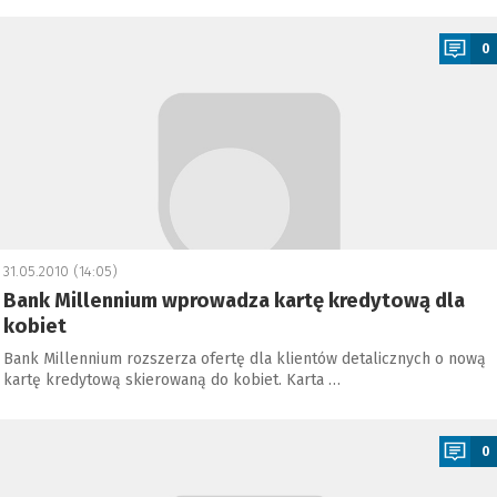
a
0
31.05.2010 (14:05)
Bank Millennium wprowadza kartę kredytową dla
kobiet
Bank Millennium rozszerza ofertę dla klientów detalicznych o nową
kartę kredytową skierowaną do kobiet. Karta …
a
0