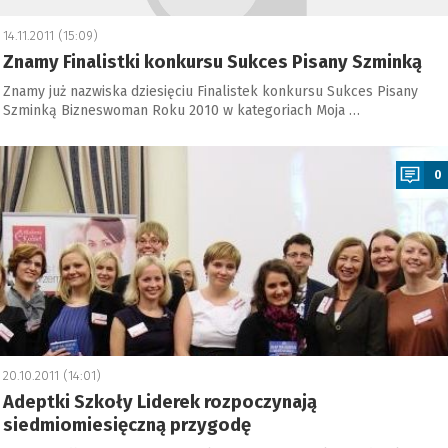
14.11.2011 (15:09)
Znamy Finalistki konkursu Sukces Pisany Szminką
Znamy już nazwiska dziesięciu Finalistek konkursu Sukces Pisany
Szminką Bizneswoman Roku 2010 w kategoriach Moja …
a
0
20.10.2011 (14:01)
Adeptki Szkoły Liderek rozpoczynają
siedmiomiesięczną przygodę