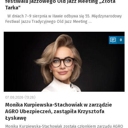
festiwalu jazzowego Old Jazz Meeting „Złota
Tarka"
W dniach 7–9 sierpnia w Iławie odbywa się 55. Międzynarodowy
Festiwal Jazzu Tradycyjnego Old Jazz Meeting …
a
0
07.08.2026 (13:28)
Monika Kurpiewska-Stachowiak w zarządzie
AGRO Ubezpieczeń, zastąpiła Krzysztofa
Łyskawę
Monika Kurpiewska-Stachowiak została członkiem zarządu AGRO