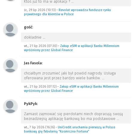
Ktoś już to ma w aplikacji ?
…
śr., 29 lip 2026 (10:13)
•
Revolut wprowadza fundusze rynku
prywatnego dla klientów w Polsce
gość
:
dokładnie
…
wt., 21 lip 2026 (07:30)
•
Zakup eSIM w aplikacji Banku Millennium
wyróżniony przez Global Finance
Jas Fasola
:
chciałbym zrozumieć jaki był powód nagrody. Usługa
oferowana jest przez bardzo wiele banków.
…
wt., 21 lip 2026 (07:12)
•
Zakup eSIM w aplikacji Banku Millennium
wyróżniony przez Global Finance
PykPyk
:
Zamiast zajmować się pierdołami niech dopracują swoją
beznadziejną aplikację bankową bo ma podstawowe
…
wt., 7 lip 2026 (16:36)
•
UniCredit uruchamia pierwszą w Polsce
bankową grę fabularną “Kosmiczna Fortuna”