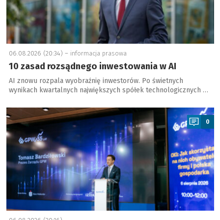
06.08.2026 (20:34) –
informacja prasowa
10 zasad rozsądnego inwestowania w AI
AI znowu rozpala wyobraźnię inwestorów. Po świetnych
wynikach kwartalnych największych spółek technologicznych …
a
0