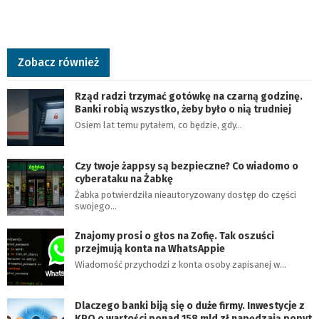
Zobacz również
Rząd radzi trzymać gotówkę na czarną godzinę.
Banki robią wszystko, żeby było o nią trudniej
Osiem lat temu pytałem, co będzie, gdy…
Czy twoje żappsy są bezpieczne? Co wiadomo o
cyberataku na Żabkę
Żabka potwierdziła nieautoryzowany dostęp do części
swojego…
Znajomy prosi o głos na Zofię. Tak oszuści
przejmują konta na WhatsAppie
Wiadomość przychodzi z konta osoby zapisanej w…
Dlaczego banki biją się o duże firmy. Inwestycje z
KPO o wartości ponad 158 mld zł napędzają popyt