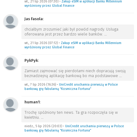
wt., 21 lip 2026 (07:30)
•
Zakup eSIM w aplikacji Banku Millennium
wyróżniony przez Global Finance
Jas Fasola
:
chciałbym zrozumieć jaki był powód nagrody. Usługa
oferowana jest przez bardzo wiele banków.
…
wt., 21 lip 2026 (07:12)
•
Zakup eSIM w aplikacji Banku Millennium
wyróżniony przez Global Finance
PykPyk
:
Zamiast zajmować się pierdołami niech dopracują swoją
beznadziejną aplikację bankową bo ma podstawowe
…
wt., 7 lip 2026 (16:36)
•
UniCredit uruchamia pierwszą w Polsce
bankową grę fabularną “Kosmiczna Fortuna”
human1
:
Trochę spóźniony ten news. Ta gra rozpoczęła się w
kwietniu.
…
niedz., 5 lip 2026 (20:03)
•
UniCredit uruchamia pierwszą w Polsce
bankową grę fabularną “Kosmiczna Fortuna”