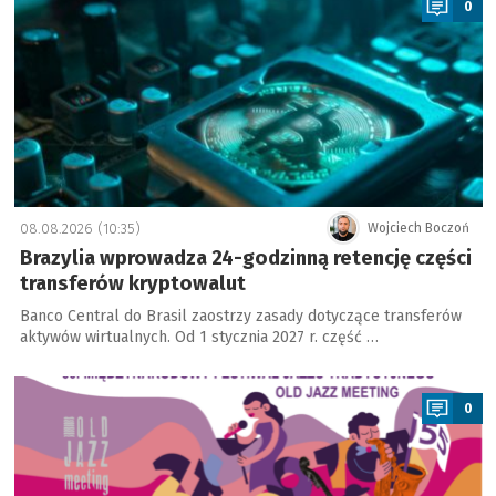
0
08.08.2026 (10:35)
Wojciech Boczoń
Brazylia wprowadza 24-godzinną retencję części
transferów kryptowalut
Banco Central do Brasil zaostrzy zasady dotyczące transferów
aktywów wirtualnych. Od 1 stycznia 2027 r. część …
a
0