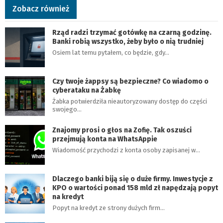
Zobacz również
Rząd radzi trzymać gotówkę na czarną godzinę.
Banki robią wszystko, żeby było o nią trudniej
Osiem lat temu pytałem, co będzie, gdy…
Czy twoje żappsy są bezpieczne? Co wiadomo o
cyberataku na Żabkę
Żabka potwierdziła nieautoryzowany dostęp do części
swojego…
Znajomy prosi o głos na Zofię. Tak oszuści
przejmują konta na WhatsAppie
Wiadomość przychodzi z konta osoby zapisanej w…
Dlaczego banki biją się o duże firmy. Inwestycje z
KPO o wartości ponad 158 mld zł napędzają popyt
na kredyt
Popyt na kredyt ze strony dużych firm…