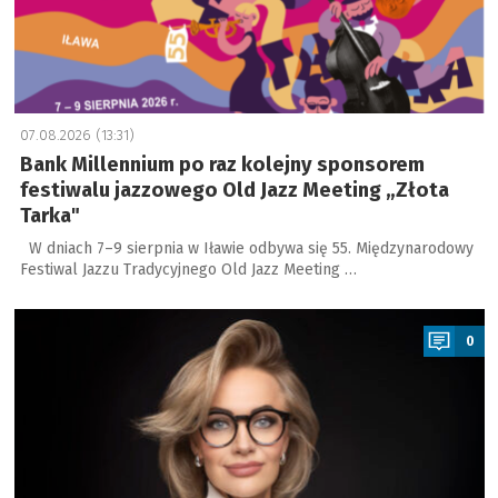
07.08.2026 (13:31)
Bank Millennium po raz kolejny sponsorem
festiwalu jazzowego Old Jazz Meeting „Złota
Tarka"
W dniach 7–9 sierpnia w Iławie odbywa się 55. Międzynarodowy
Festiwal Jazzu Tradycyjnego Old Jazz Meeting …
a
0