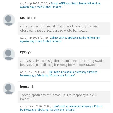
wt., 21 lip 2026 (07:30)
•
Zakup eSIM w aplikacji Banku Millennium
wyróżniony przez Global Finance
Jas Fasola
:
chciałbym zrozumieć jaki był powód nagrody. Usługa
oferowana jest przez bardzo wiele banków.
…
wt., 21 lip 2026 (07:12)
•
Zakup eSIM w aplikacji Banku Millennium
wyróżniony przez Global Finance
PykPyk
:
Zamiast zajmować się pierdołami niech dopracują swoją
beznadziejną aplikację bankową bo ma podstawowe
…
wt., 7 lip 2026 (16:36)
•
UniCredit uruchamia pierwszą w Polsce
bankową grę fabularną “Kosmiczna Fortuna”
human1
:
Trochę spóźniony ten news. Ta gra rozpoczęła się w
kwietniu.
…
niedz., 5 lip 2026 (20:03)
•
UniCredit uruchamia pierwszą w Polsce
bankową grę fabularną “Kosmiczna Fortuna”