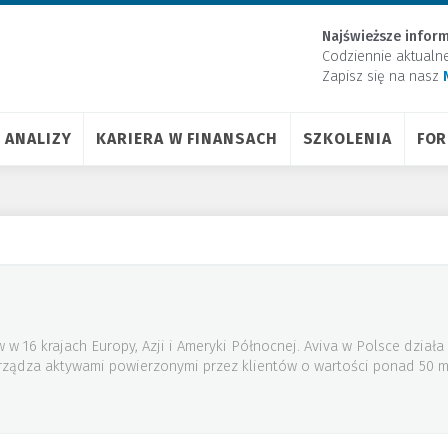
Najświeższe inform
Codziennie aktualn
Zapisz się na nasz
ANALIZY
KARIERA W FINANSACH
SZKOLENIA
FO
w w 16 krajach Europy, Azji i Ameryki Północnej. Aviva w Polsce dział
arządza aktywami powierzonymi przez klientów o wartości ponad 50 ml