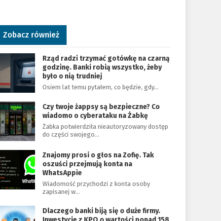
Zobacz również
Rząd radzi trzymać gotówkę na czarną
godzinę. Banki robią wszystko, żeby
było o nią trudniej
Osiem lat temu pytałem, co będzie, gdy…
Czy twoje żappsy są bezpieczne? Co
wiadomo o cyberataku na Żabkę
Żabka potwierdziła nieautoryzowany dostęp
do części swojego…
Znajomy prosi o głos na Zofię. Tak
oszuści przejmują konta na
WhatsAppie
Wiadomość przychodzi z konta osoby
zapisanej w…
Dlaczego banki biją się o duże firmy.
Inwestycje z KPO o wartości ponad 158