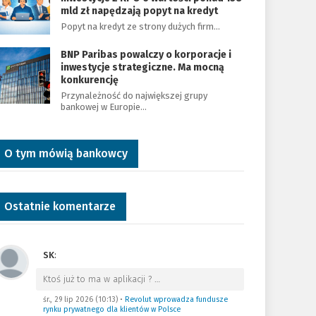
mld zł napędzają popyt na kredyt
Popyt na kredyt ze strony dużych firm…
BNP Paribas powalczy o korporacje i
inwestycje strategiczne. Ma mocną
konkurencję
Przynależność do największej grupy
bankowej w Europie…
O tym mówią bankowcy
Ostatnie komentarze
SK
:
Ktoś już to ma w aplikacji ?
…
śr., 29 lip 2026 (10:13)
•
Revolut wprowadza fundusze
rynku prywatnego dla klientów w Polsce