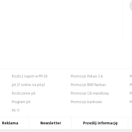
Rozlicz najem w PIT-28
Promocje Pekao S.A.
P
pit 37 online na pit.pl
Promocje BNP Paribas
P
Rozliczenie pit
Promocje Citi Handlowy
P
Program pit
Promocje bankowe
P
Pit 11
Reklama
Newsletter
Prześlij informację