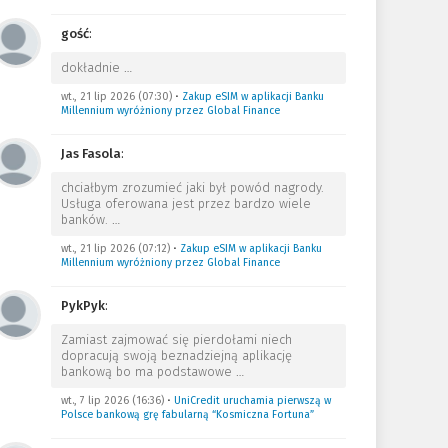
gość
:
dokładnie
…
wt., 21 lip 2026 (07:30)
•
Zakup eSIM w aplikacji Banku
Millennium wyróżniony przez Global Finance
Jas Fasola
:
chciałbym zrozumieć jaki był powód nagrody.
Usługa oferowana jest przez bardzo wiele
banków.
…
wt., 21 lip 2026 (07:12)
•
Zakup eSIM w aplikacji Banku
Millennium wyróżniony przez Global Finance
PykPyk
:
Zamiast zajmować się pierdołami niech
dopracują swoją beznadziejną aplikację
bankową bo ma podstawowe
…
wt., 7 lip 2026 (16:36)
•
UniCredit uruchamia pierwszą w
Polsce bankową grę fabularną “Kosmiczna Fortuna”