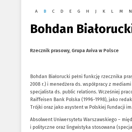
A
B
C
D
E
G
H
J
K
L
M
N
Bohdan Białoruck
Rzecznik prasowy, Grupa Aviva w Polsce
Bohdan Białorucki pełni funkcję rzecznika pra
2008 r.) i menedżera ds. współpracy z mediami (
specjalista ds. public relations. Wcześniej pra
Raiffeisen Bank Polska (1996-1998), jako red
Trójki oraz jako asystent w Polskiej Fundacji 
Absolwent Uniwersytetu Warszawskiego – mię
i polityczne oraz lingwistyka stosowana (specj