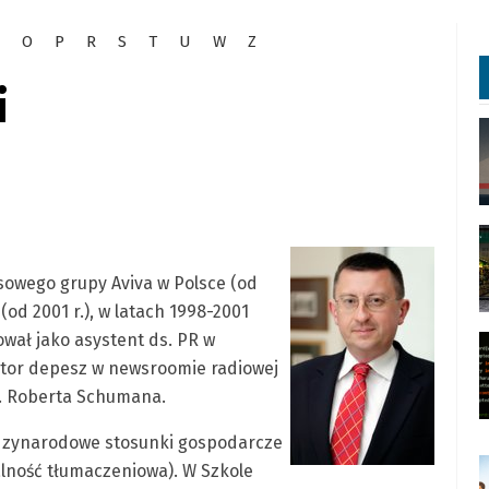
O
P
R
S
T
U
W
Z
i
sowego grupy Aviva w Polsce (od
od 2001 r.), w latach 1998-2001
cował jako asystent ds. PR w
aktor depesz w newsroomie radiowej
im. Roberta Schumana.
dzynarodowe stosunki gospodarcze
alność tłumaczeniowa). W Szkole