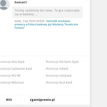
human1
:
Trochę spóźniony ten news. Ta gra rozpoczęła
się w kwietniu.
…
niedz., 5 lip 2026 (20:03)
•
UniCredit uruchamia
pierwszą w Polsce bankową grę fabularną “Kosmiczna
Fortuna”
romocje Alior Bank
Promocje ING Bank Śląski
romocje Santander Bank
Promocje mBank
romocje PKO BP
Promocje Velobank
romocje Millenium
Promocje Nest Bank
RSS
zgarnijpremie.pl