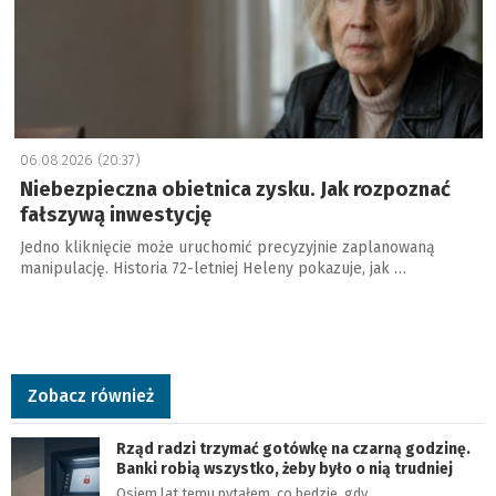
06.08.2026 (20:37)
Niebezpieczna obietnica zysku. Jak rozpoznać
fałszywą inwestycję
Jedno kliknięcie może uruchomić precyzyjnie zaplanowaną
manipulację. Historia 72-letniej Heleny pokazuje, jak …
Zobacz również
Rząd radzi trzymać gotówkę na czarną godzinę.
Banki robią wszystko, żeby było o nią trudniej
Osiem lat temu pytałem, co będzie, gdy…