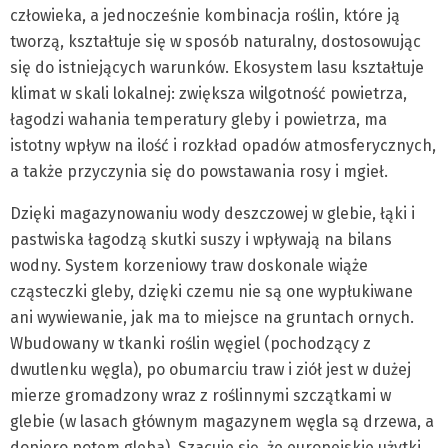
człowieka, a jednocześnie kombinacja roślin, które ją
tworzą, kształtuje się w sposób naturalny, dostosowując
się do istniejących warunków. Ekosystem lasu kształtuje
klimat w skali lokalnej: zwiększa wilgotność powietrza,
łagodzi wahania temperatury gleby i powietrza, ma
istotny wpływ na ilość i rozkład opadów atmosferycznych,
a także przyczynia się do powstawania rosy i mgieł.
Dzięki magazynowaniu wody deszczowej w glebie, łąki i
pastwiska łagodzą skutki suszy i wpływają na bilans
wodny. System korzeniowy traw doskonale wiąże
cząsteczki gleby, dzięki czemu nie są one wypłukiwane
ani wywiewanie, jak ma to miejsce na gruntach ornych.
Wbudowany w tkanki roślin węgiel (pochodzący z
dwutlenku węgla), po obumarciu traw i ziół jest w dużej
mierze gromadzony wraz z roślinnymi szczątkami w
glebie (w lasach głównym magazynem węgla są drzewa, a
dopiero potem gleba). Szacuje się, że europejskie użytki