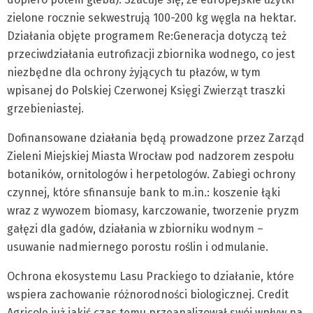
zielone rocznie sekwestrują 100-200 kg węgla na hektar.
Działania objęte programem Re:Generacja dotyczą też
przeciwdziałania eutrofizacji zbiornika wodnego, co jest
niezbędne dla ochrony żyjących tu płazów, w tym
wpisanej do Polskiej Czerwonej Księgi Zwierząt traszki
grzebieniastej.
Dofinansowane działania będą prowadzone przez Zarząd
Zieleni Miejskiej Miasta Wrocław pod nadzorem zespołu
botaników, ornitologów i herpetologów. Zabiegi ochrony
czynnej, które sfinansuje bank to m.in.: koszenie łąki
wraz z wywozem biomasy, karczowanie, tworzenie pryzm
gałęzi dla gadów, działania w zbiorniku wodnym –
usuwanie nadmiernego porostu roślin i odmulanie.
Ochrona ekosystemu Lasu Prackiego to działanie, które
wspiera zachowanie różnorodności biologicznej. Credit
Agricole już jakiś czas temu przeanalizował swój wpływ na