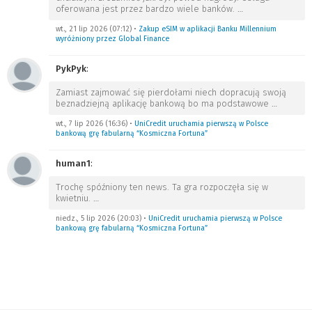
oferowana jest przez bardzo wiele banków.
…
wt., 21 lip 2026 (07:12)
•
Zakup eSIM w aplikacji Banku Millennium
wyróżniony przez Global Finance
PykPyk
:
Zamiast zajmować się pierdołami niech dopracują swoją
beznadziejną aplikację bankową bo ma podstawowe
…
wt., 7 lip 2026 (16:36)
•
UniCredit uruchamia pierwszą w Polsce
bankową grę fabularną “Kosmiczna Fortuna”
human1
:
Trochę spóźniony ten news. Ta gra rozpoczęła się w
kwietniu.
…
niedz., 5 lip 2026 (20:03)
•
UniCredit uruchamia pierwszą w Polsce
bankową grę fabularną “Kosmiczna Fortuna”