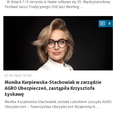
W dniach 7–9 sierpnia w Iławie odbywa się 55. Międzynarodowy
Festiwal Jazzu Tradycyjnego Old Jazz Meeting …
a
0
07.08.2026 (13:28)
Monika Kurpiewska-Stachowiak w zarządzie
AGRO Ubezpieczeń, zastąpiła Krzysztofa
Łyskawę
Monika Kurpiewska-Stachowiak została członkiem zarządu AGRO
Ubezpieczeń – Towarzystwa Ubezpieczeń Wzajemnych. …
a