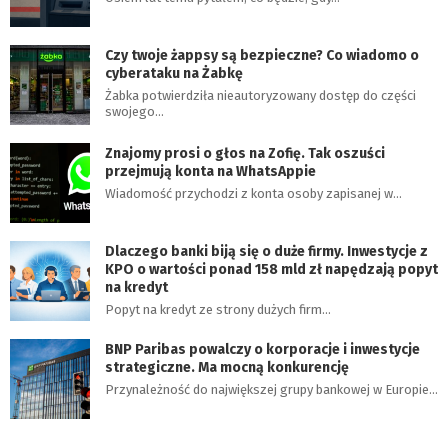
Czy twoje żappsy są bezpieczne? Co wiadomo o
cyberataku na Żabkę
Żabka potwierdziła nieautoryzowany dostęp do części
swojego…
Znajomy prosi o głos na Zofię. Tak oszuści
przejmują konta na WhatsAppie
Wiadomość przychodzi z konta osoby zapisanej w…
Dlaczego banki biją się o duże firmy. Inwestycje z
KPO o wartości ponad 158 mld zł napędzają popyt
na kredyt
Popyt na kredyt ze strony dużych firm…
BNP Paribas powalczy o korporacje i inwestycje
strategiczne. Ma mocną konkurencję
Przynależność do największej grupy bankowej w Europie…