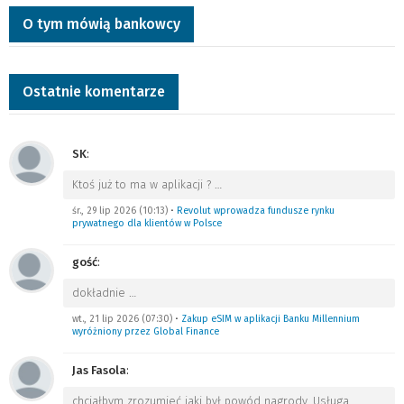
O tym mówią bankowcy
Ostatnie komentarze
SK
:
Ktoś już to ma w aplikacji ?
…
śr., 29 lip 2026 (10:13)
•
Revolut wprowadza fundusze rynku
prywatnego dla klientów w Polsce
gość
:
dokładnie
…
wt., 21 lip 2026 (07:30)
•
Zakup eSIM w aplikacji Banku Millennium
wyróżniony przez Global Finance
Jas Fasola
:
chciałbym zrozumieć jaki był powód nagrody. Usługa