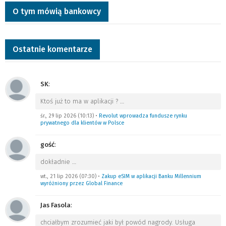
O tym mówią bankowcy
Ostatnie komentarze
SK
:
Ktoś już to ma w aplikacji ?
…
śr., 29 lip 2026 (10:13)
•
Revolut wprowadza fundusze rynku
prywatnego dla klientów w Polsce
gość
:
dokładnie
…
wt., 21 lip 2026 (07:30)
•
Zakup eSIM w aplikacji Banku Millennium
wyróżniony przez Global Finance
Jas Fasola
:
chciałbym zrozumieć jaki był powód nagrody. Usługa