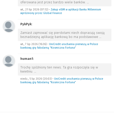
oferowana jest przez bardzo wiele banków.
…
wt., 21 lip 2026 (07:12)
•
Zakup eSIM w aplikacji Banku Millennium
wyróżniony przez Global Finance
PykPyk
:
Zamiast zajmować się pierdołami niech dopracują swoją
beznadziejną aplikację bankową bo ma podstawowe
…
wt., 7 lip 2026 (16:36)
•
UniCredit uruchamia pierwszą w Polsce
bankową grę fabularną “Kosmiczna Fortuna”
human1
:
Trochę spóźniony ten news. Ta gra rozpoczęła się w
kwietniu.
…
niedz., 5 lip 2026 (20:03)
•
UniCredit uruchamia pierwszą w Polsce
bankową grę fabularną “Kosmiczna Fortuna”