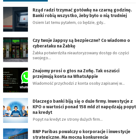
Rząd radzi trzymać gotówkę na czarną godzinę.
Banki robią wszystko, żeby było o nią trudniej
Osiem lat temu pytałem, co będzie, gdy…
Czy twoje żappsy są bezpieczne? Co wiadomo o
cyberataku na Żabkę
Żabka potwierdziła nieautoryzowany dostęp do części
swojego…
Znajomy prosi o głos na Zofię. Tak oszuści
przejmują konta na WhatsAppie
Wiadomość przychodzi z konta osoby zapisanej w…
Dlaczego banki biją się o duże firmy. Inwestycje z
KPO o wartości ponad 158 mld zł napędzają popyt
na kredyt
Popyt na kredyt ze strony dużych firm…
BNP Paribas powalczy o korporacje i inwestycje
strategiczne. Ma mocną konkurencję