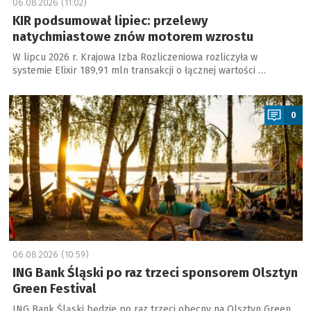
06.08.2026 (11:02)
KIR podsumował lipiec: przelewy
natychmiastowe znów motorem wzrostu
W lipcu 2026 r. Krajowa Izba Rozliczeniowa rozliczyła w
systemie Elixir 189,91 mln transakcji o łącznej wartości …
a
0
06.08.2026 (10:59)
ING Bank Śląski po raz trzeci sponsorem Olsztyn
Green Festival
ING Bank Śląski będzie po raz trzeci obecny na Olsztyn Green