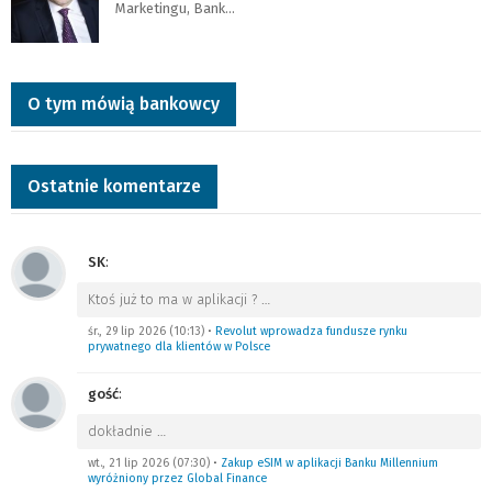
Marketingu, Bank…
O tym mówią bankowcy
Ostatnie komentarze
SK
:
Ktoś już to ma w aplikacji ?
…
śr., 29 lip 2026 (10:13)
•
Revolut wprowadza fundusze rynku
prywatnego dla klientów w Polsce
gość
:
dokładnie
…
wt., 21 lip 2026 (07:30)
•
Zakup eSIM w aplikacji Banku Millennium
wyróżniony przez Global Finance