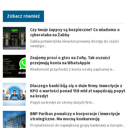
Zobacz również
Czy twoje żappsy są bezpieczne? Co wiadomo o
cyberataku na Żabkę
Żabka potwierdziła nieautoryzowany dostęp do części
swojego…
Znajomy prosi o głos na Zofię. Tak oszuści
przejmują konta na WhatsAppie
Wiadomość przychodzi z konta osoby zapisanej w…
Dlaczego banki biją się o duże firmy. Inwestycje z
KPO o wartości ponad 158 mld zł napędzają popyt
na kredyt
Popyt na kredyt ze strony dużych firm…
BNP Paribas powalczy o korporacje i inwestycje
strategiczne. Ma mocną konkurencję
Przynależność do największej grupy bankowej w Europie…