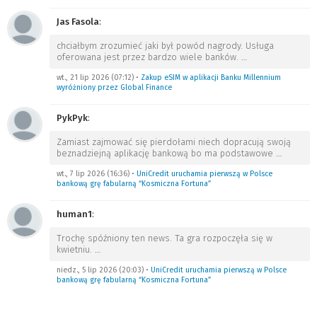
Jas Fasola
:
chciałbym zrozumieć jaki był powód nagrody. Usługa
oferowana jest przez bardzo wiele banków.
…
wt., 21 lip 2026 (07:12)
•
Zakup eSIM w aplikacji Banku Millennium
wyróżniony przez Global Finance
PykPyk
:
Zamiast zajmować się pierdołami niech dopracują swoją
beznadziejną aplikację bankową bo ma podstawowe
…
wt., 7 lip 2026 (16:36)
•
UniCredit uruchamia pierwszą w Polsce
bankową grę fabularną “Kosmiczna Fortuna”
human1
:
Trochę spóźniony ten news. Ta gra rozpoczęła się w
kwietniu.
…
niedz., 5 lip 2026 (20:03)
•
UniCredit uruchamia pierwszą w Polsce
bankową grę fabularną “Kosmiczna Fortuna”