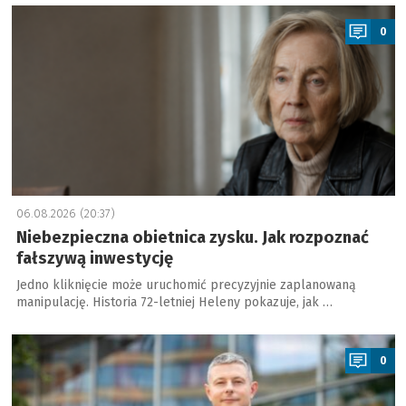
a
0
06.08.2026 (20:37)
Niebezpieczna obietnica zysku. Jak rozpoznać
fałszywą inwestycję
Jedno kliknięcie może uruchomić precyzyjnie zaplanowaną
manipulację. Historia 72-letniej Heleny pokazuje, jak …
a
0