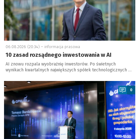
06.08.2026 (20:34) –
informacja prasowa
10 zasad rozsądnego inwestowania w AI
AI znowu rozpala wyobraźnię inwestorów. Po świetnych
wynikach kwartalnych największych spółek technologicznych …
a
0