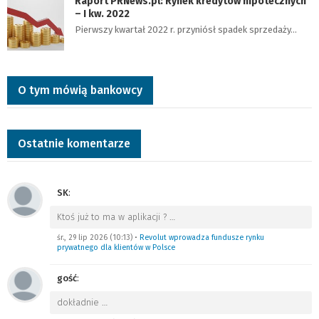
Raport PRNews.pl: Rynek kredytów hipotecznych
– I kw. 2022
Pierwszy kwartał 2022 r. przyniósł spadek sprzedaży…
O tym mówią bankowcy
Ostatnie komentarze
SK
:
Ktoś już to ma w aplikacji ?
…
śr., 29 lip 2026 (10:13)
•
Revolut wprowadza fundusze rynku
prywatnego dla klientów w Polsce
gość
:
dokładnie
…