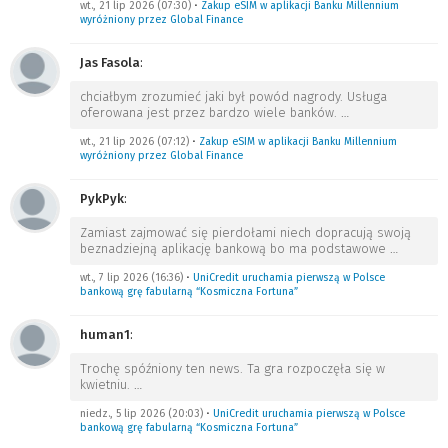
wt., 21 lip 2026 (07:30)
•
Zakup eSIM w aplikacji Banku Millennium
wyróżniony przez Global Finance
Jas Fasola
:
chciałbym zrozumieć jaki był powód nagrody. Usługa
oferowana jest przez bardzo wiele banków.
…
wt., 21 lip 2026 (07:12)
•
Zakup eSIM w aplikacji Banku Millennium
wyróżniony przez Global Finance
PykPyk
:
Zamiast zajmować się pierdołami niech dopracują swoją
beznadziejną aplikację bankową bo ma podstawowe
…
wt., 7 lip 2026 (16:36)
•
UniCredit uruchamia pierwszą w Polsce
bankową grę fabularną “Kosmiczna Fortuna”
human1
:
Trochę spóźniony ten news. Ta gra rozpoczęła się w
kwietniu.
…
niedz., 5 lip 2026 (20:03)
•
UniCredit uruchamia pierwszą w Polsce
bankową grę fabularną “Kosmiczna Fortuna”