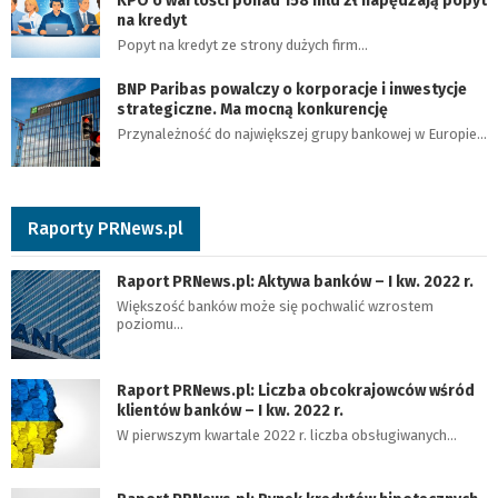
KPO o wartości ponad 158 mld zł napędzają popyt
na kredyt
Popyt na kredyt ze strony dużych firm…
BNP Paribas powalczy o korporacje i inwestycje
strategiczne. Ma mocną konkurencję
Przynależność do największej grupy bankowej w Europie…
Raporty PRNews.pl
Raport PRNews.pl: Aktywa banków – I kw. 2022 r.
Większość banków może się pochwalić wzrostem
poziomu…
Raport PRNews.pl: Liczba obcokrajowców wśród
klientów banków – I kw. 2022 r.
W pierwszym kwartale 2022 r. liczba obsługiwanych…