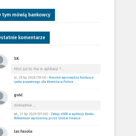
 tym mówią bankowcy
statnie komentarze
SK
:
Ktoś już to ma w aplikacji ?
…
śr., 29 lip 2026 (10:13)
•
Revolut wprowadza fundusze
rynku prywatnego dla klientów w Polsce
gość
:
dokładnie
…
wt., 21 lip 2026 (07:30)
•
Zakup eSIM w aplikacji Banku
Millennium wyróżniony przez Global Finance
Jas Fasola
: