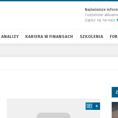
Najświeższe inform
Codziennie aktualn
Zapisz się na nasz
ANALIZY
KARIERA W FINANSACH
SZKOLENIA
FO
Z
a
0