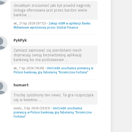
chciałbym zrozumieć jaki był powód nagrody.
Usługa oferowana jest przez bardzo wiele
banków.
…
wt., 21 lip 2026 (07:12)
•
Zakup eSIM w aplikacji Banku
Millennium wyróżniony przez Global Finance
PykPyk
:
Zamiast zajmować się pierdołami niech
dopracują swoją beznadziejną aplikację
bankową bo ma podstawowe
…
wt., 7 lip 2026 (16:36)
•
UniCredit uruchamia pierwszą w
Polsce bankową grę fabularną “Kosmiczna Fortuna”
human1
:
Trochę spóźniony ten news. Ta gra rozpoczęła
się w kwietniu.
…
niedz., 5 lip 2026 (20:03)
•
UniCredit uruchamia
pierwszą w Polsce bankową grę fabularną “Kosmiczna
Fortuna”