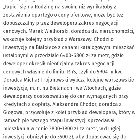
„łapie” się na Rodzinę na swoim, niż wynikałoby z
zestawienia opartego o ceny ofertowe, może być też
dopuszczalny przez dewelopera zakres negocjacji
cenowych. Marek Wielhorski, doradca ds. nieruchomości,
wskazuje kolejny przykład z Warszawy. Chodzi o
inwestycję na Białołęce z cenami katalogowymi mieszkań
ustalonymi w przedziale 6400-6800 zł za metr, gdzie
deweloper określił nieoficjalny zakres negocjacji
cenowych właśnie do limitu RnS, czyli do 5904 m kw.
Doradca Michał Trojanowski wylicza kolejne warszawskie
inwestycje, m.in. na Bielanach i we Włochach, gdzie
deweloperzy dostosowali się do cen wymaganych przy
kredytach z dopłatą. Aleksandra Chodor, doradca z
Głogowa, przywołuje z kolei przykład dewelopera, który w
ramach pierwszego etapu inwestycji sprzedawał
mieszkania w cenie 3800-3900 zł za metr, w drugiej
inwestycji obniżył je do 3500 zł, aby dopasować się do