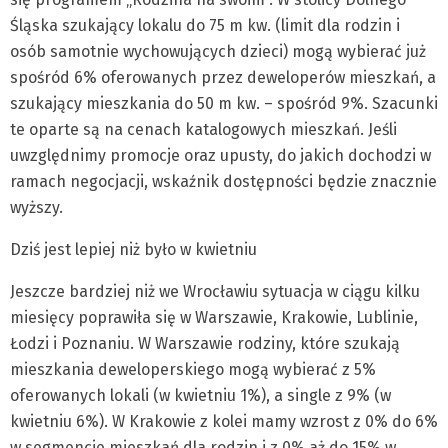
Śląska szukający lokalu do 75 m kw. (limit dla rodzin i
osób samotnie wychowujących dzieci) mogą wybierać już
spośród 6% oferowanych przez deweloperów mieszkań, a
szukający mieszkania do 50 m kw. – spośród 9%. Szacunki
te oparte są na cenach katalogowych mieszkań. Jeśli
uwzględnimy promocje oraz upusty, do jakich dochodzi w
ramach negocjacji, wskaźnik dostępności będzie znacznie
wyższy.
Dziś jest lepiej niż było w kwietniu
Jeszcze bardziej niż we Wrocławiu sytuacja w ciągu kilku
miesięcy poprawiła się w Warszawie, Krakowie, Lublinie,
Łodzi i Poznaniu. W Warszawie rodziny, które szukają
mieszkania deweloperskiego mogą wybierać z 5%
oferowanych lokali (w kwietniu 1%), a single z 9% (w
kwietniu 6%). W Krakowie z kolei mamy wzrost z 0% do 6%
w segmencie mieszkań dla rodzin i z 0% aż do 15% w