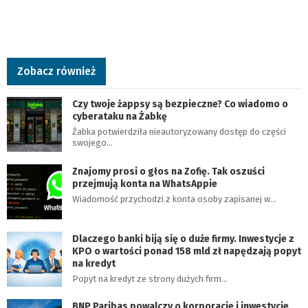
Zobacz również
Czy twoje żappsy są bezpieczne? Co wiadomo o
cyberataku na Żabkę
Żabka potwierdziła nieautoryzowany dostęp do części
swojego…
Znajomy prosi o głos na Zofię. Tak oszuści
przejmują konta na WhatsAppie
Wiadomość przychodzi z konta osoby zapisanej w…
Dlaczego banki biją się o duże firmy. Inwestycje z
KPO o wartości ponad 158 mld zł napędzają popyt
na kredyt
Popyt na kredyt ze strony dużych firm…
BNP Paribas powalczy o korporacje i inwestycje