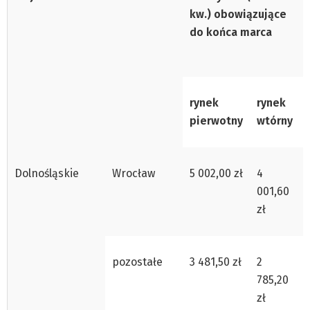
kw.) obowiązujące
do końca marca
rynek
rynek
pierwotny
wtórny
Dolnośląskie
Wrocław
5 002,00 zł
4
001,60
zł
pozostałe
3 481,50 zł
2
785,20
zł