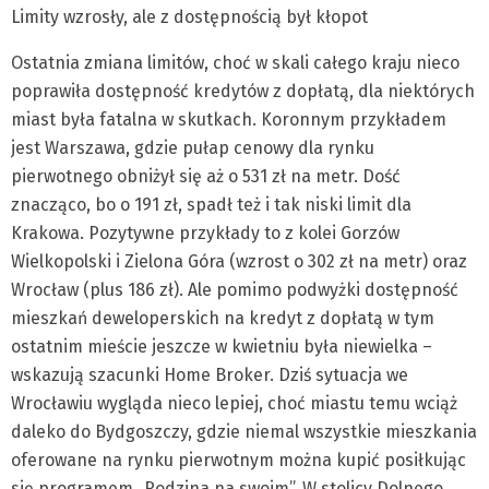
Limity wzrosły, ale z dostępnością był kłopot
Ostatnia zmiana limitów, choć w skali całego kraju nieco
poprawiła dostępność kredytów z dopłatą, dla niektórych
miast była fatalna w skutkach. Koronnym przykładem
jest Warszawa, gdzie pułap cenowy dla rynku
pierwotnego obniżył się aż o 531 zł na metr. Dość
znacząco, bo o 191 zł, spadł też i tak niski limit dla
Krakowa. Pozytywne przykłady to z kolei Gorzów
Wielkopolski i Zielona Góra (wzrost o 302 zł na metr) oraz
Wrocław (plus 186 zł). Ale pomimo podwyżki dostępność
mieszkań deweloperskich na kredyt z dopłatą w tym
ostatnim mieście jeszcze w kwietniu była niewielka –
wskazują szacunki Home Broker. Dziś sytuacja we
Wrocławiu wygląda nieco lepiej, choć miastu temu wciąż
daleko do Bydgoszczy, gdzie niemal wszystkie mieszkania
oferowane na rynku pierwotnym można kupić posiłkując
się programem „Rodzina na swoim”. W stolicy Dolnego