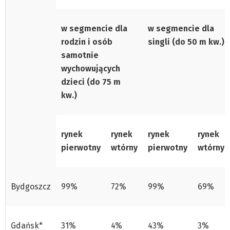
w segmencie dla
w segmencie dla
rodzin i osób
singli (do 50 m kw.)
samotnie
wychowujących
dzieci (do 75 m
kw.)
rynek
rynek
rynek
rynek
pierwotny
wtórny
pierwotny
wtórny
Bydgoszcz
99%
72%
99%
69%
Gdańsk*
31%
4%
43%
3%