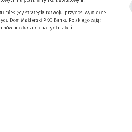
towych na polskim rynku kapitałowym.
 miesięcy strategia rozwoju, przynosi wymierne
 rzędu Dom Maklerski PKO Banku Polskiego zajął
domów maklerskich na rynku akcji.