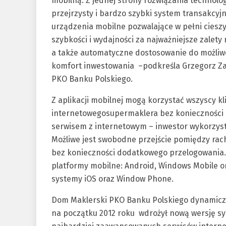
mobilną. Z jednej strony rozwiązania technolog
przejrzysty i bardzo szybki system transakcyjny
urządzenia mobilne pozwalające w pełni ciesz
szybkości i wydajności za najważniejsze zalety 
a także automatyczne dostosowanie do możliwo
komfort inwestowania –podkreśla Grzegorz Z
PKO Banku Polskiego.
Z aplikacji mobilnej mogą korzystać wszyscy kl
internetowegosupermaklera bez konieczności do
serwisem z internetowym – inwestor wykorzystu
Możliwe jest swobodne przejście pomiędzy rach
bez konieczności dodatkowego przelogowania.
platformy mobilne: Android, Windows Mobile o
systemy iOS oraz Window Phone.
Dom Maklerski PKO Banku Polskiego dynamiczni
na początku 2012 roku wdrożył nową wersję s