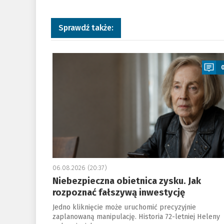
Sprawdź także:
a
06.08.2026 (20:37)
Niebezpieczna obietnica zysku. Jak
rozpoznać fałszywą inwestycję
Jedno kliknięcie może uruchomić precyzyjnie
zaplanowaną manipulację. Historia 72-letniej Heleny