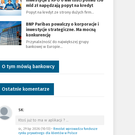
Inwestycje z KPO o wartości ponad 158
mld zł napędzają popyt na kredyt
Popyt na kredyt ze strony dużych firm…
BNP Paribas powalczy o korporacje i
inwestycje strategiczne. Ma mocną
konkurencję
Przynależność do największej grupy
bankowej w Europie…
O tym mówią bankowcy
Ostatnie komentarze
SK
:
Ktoś już to ma w aplikacji ?
…
śr., 29 lip 2026 (10:13)
•
Revolut wprowadza fundusze
rynku prywatnego dla klientów w Polsce