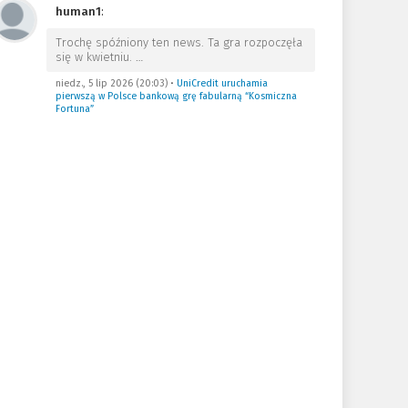
human1
:
Trochę spóźniony ten news. Ta gra rozpoczęła
się w kwietniu.
…
niedz., 5 lip 2026 (20:03)
•
UniCredit uruchamia
pierwszą w Polsce bankową grę fabularną “Kosmiczna
Fortuna”