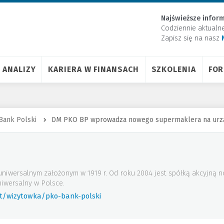
Najświeższe inform
Codziennie aktualn
Zapisz się na nasz
ANALIZY
KARIERA W FINANSACH
SZKOLENIA
FO
Bank Polski
DM PKO BP wprowadza nowego supermaklera na urz
uniwersalnym założonym w 1919 r. Od roku 2004 jest spółką akcyjną
iwersalny w Polsce.
rt/wizytowka/pko-bank-polski