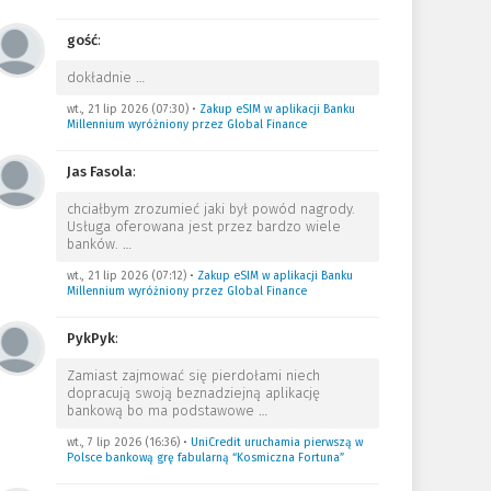
gość
:
dokładnie
…
wt., 21 lip 2026 (07:30)
•
Zakup eSIM w aplikacji Banku
Millennium wyróżniony przez Global Finance
Jas Fasola
:
chciałbym zrozumieć jaki był powód nagrody.
Usługa oferowana jest przez bardzo wiele
banków.
…
wt., 21 lip 2026 (07:12)
•
Zakup eSIM w aplikacji Banku
Millennium wyróżniony przez Global Finance
PykPyk
:
Zamiast zajmować się pierdołami niech
dopracują swoją beznadziejną aplikację
bankową bo ma podstawowe
…
wt., 7 lip 2026 (16:36)
•
UniCredit uruchamia pierwszą w
Polsce bankową grę fabularną “Kosmiczna Fortuna”