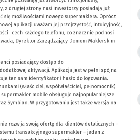
iczne pozwalają już stworzyć funkcjonalny,
, z drugiej strony nasi inwestorzy posiadają już
yć się możliwościami nowego supermaklera. Oprócz
nowej aplikacji uważam jej przejrzystość, intuicyjność,
ści i cech każdego telefonu, co znacznie podnosi
awada, Dyrektor Zarządzający Domem Maklerskim
ienci posiadający dostęp do
datkowej aktywacji. Aplikacja jest w pełni spójna
je ten sam identyfikator i hasło do logowania.
unkami (właściciel, współwłaściciel, pełnomocnik)
 supermakler mobile obsługuje najpopularniejsze
raz Symbian. W przygotowaniu jest także wersja na
e rozwija swoją ofertę dla klientów detalicznych –
ystemu transakcyjnego supermakler – jeden z