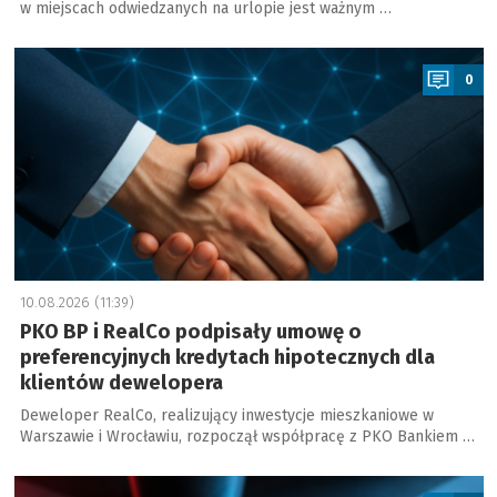
w miejscach odwiedzanych na urlopie jest ważnym …
a
0
10.08.2026 (11:39)
PKO BP i RealCo podpisały umowę o
preferencyjnych kredytach hipotecznych dla
klientów dewelopera
Deweloper RealCo, realizujący inwestycje mieszkaniowe w
Warszawie i Wrocławiu, rozpoczął współpracę z PKO Bankiem …
a