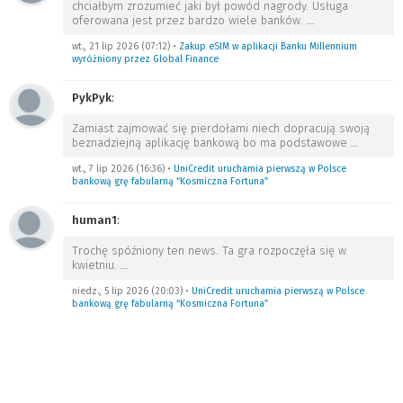
chciałbym zrozumieć jaki był powód nagrody. Usługa
oferowana jest przez bardzo wiele banków.
…
wt., 21 lip 2026 (07:12)
•
Zakup eSIM w aplikacji Banku Millennium
wyróżniony przez Global Finance
PykPyk
:
Zamiast zajmować się pierdołami niech dopracują swoją
beznadziejną aplikację bankową bo ma podstawowe
…
wt., 7 lip 2026 (16:36)
•
UniCredit uruchamia pierwszą w Polsce
bankową grę fabularną “Kosmiczna Fortuna”
human1
:
Trochę spóźniony ten news. Ta gra rozpoczęła się w
kwietniu.
…
niedz., 5 lip 2026 (20:03)
•
UniCredit uruchamia pierwszą w Polsce
bankową grę fabularną “Kosmiczna Fortuna”