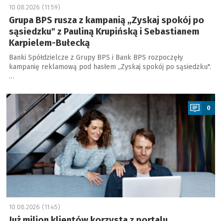
10.08.2026 (11:59)
Grupa BPS rusza z kampanią „Zyskaj spokój po
sąsiedzku" z Pauliną Krupińską i Sebastianem
Karpielem-Bułecką
Banki Spółdzielcze z Grupy BPS i Bank BPS rozpoczęły
kampanię reklamową pod hasłem „Zyskaj spokój po sąsiedzku".
…
a
0
10.08.2026 (11:45)
Już milion klientów korzysta z portalu