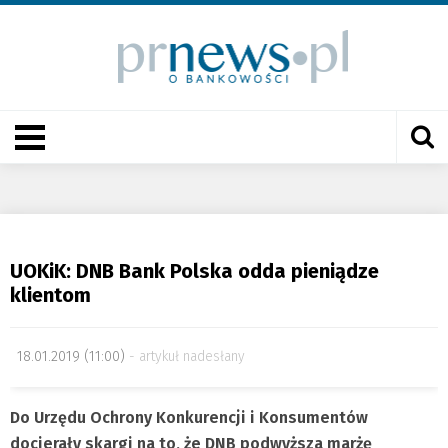
UOKiK: DNB Bank Polska odda pieniądze
klientom
18.01.2019 (11:00)
artykuł nadesłany
Do Urzędu Ochrony Konkurencji i Konsumentów
docierały skargi na to, że DNB podwyższa marżę