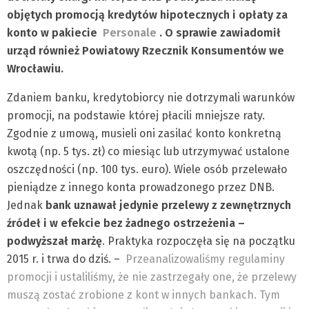
objętych promocją kredytów hipotecznych i opłaty za
konto w pakiecie
Personale
. O sprawie zawiadomił
urząd również Powiatowy Rzecznik Konsumentów we
Wrocławiu.
Zdaniem banku, kredytobiorcy nie dotrzymali warunków
promocji, na podstawie której płacili mniejsze raty.
Zgodnie z umową, musieli oni zasilać konto konkretną
kwotą (np. 5 tys. zł) co miesiąc lub utrzymywać ustalone
oszczędności (np. 100 tys. euro). Wiele osób przelewało
pieniądze z innego konta prowadzonego przez DNB.
Jednak
bank uznawał jedynie przelewy z zewnętrznych
źródeł i w efekcie bez żadnego ostrzeżenia –
podwyższał marżę
. Praktyka rozpoczęła się na początku
2015 r. i trwa do dziś. –
Przeanalizowaliśmy regulaminy
promocji i ustaliliśmy, że nie zastrzegały one, że przelewy
muszą zostać zrobione z kont w innych bankach. Tym