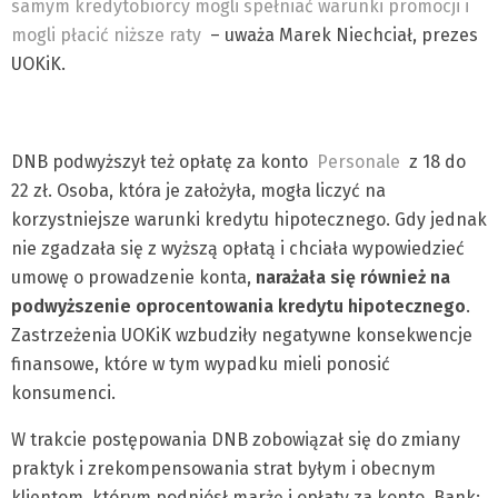
samym kredytobiorcy mogli spełniać warunki promocji i
mogli płacić niższe raty
– uważa Marek Niechciał, prezes
UOKiK.
DNB podwyższył też opłatę za konto
Personale
z 18 do
22 zł. Osoba, która je założyła, mogła liczyć na
korzystniejsze warunki kredytu hipotecznego. Gdy jednak
nie zgadzała się z wyższą opłatą i chciała wypowiedzieć
umowę o prowadzenie konta,
narażała się również na
podwyższenie oprocentowania kredytu hipotecznego
.
Zastrzeżenia UOKiK wzbudziły negatywne konsekwencje
finansowe, które w tym wypadku mieli ponosić
konsumenci.
W trakcie postępowania DNB zobowiązał się do zmiany
praktyk i zrekompensowania strat byłym i obecnym
klientom, którym podniósł marżę i opłaty za konto. Bank: