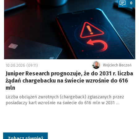
0
10.08.2026 (09:11)
Wojciech Boczoń
Juniper Research prognozuje, że do 2031 r. liczba
żądań chargebacku na świecie wzrośnie do 616
mln
Liczba obciążeń zwrotnych (chargeback) zgłaszanych przez
posiadaczy kart wzrośnie na świecie do 616 mln w 2031 …
Zobacz również