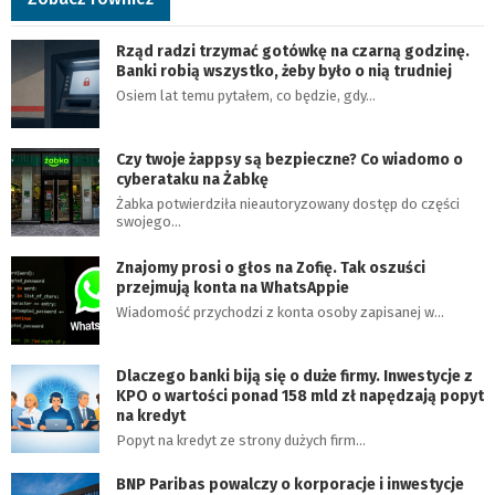
Rząd radzi trzymać gotówkę na czarną godzinę.
Banki robią wszystko, żeby było o nią trudniej
Osiem lat temu pytałem, co będzie, gdy…
Czy twoje żappsy są bezpieczne? Co wiadomo o
cyberataku na Żabkę
Żabka potwierdziła nieautoryzowany dostęp do części
swojego…
Znajomy prosi o głos na Zofię. Tak oszuści
przejmują konta na WhatsAppie
Wiadomość przychodzi z konta osoby zapisanej w…
Dlaczego banki biją się o duże firmy. Inwestycje z
KPO o wartości ponad 158 mld zł napędzają popyt
na kredyt
Popyt na kredyt ze strony dużych firm…
BNP Paribas powalczy o korporacje i inwestycje