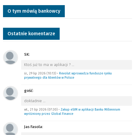
O tym mówią bankowcy
Ostatnie komentarze
SK
:
Ktoś już to ma w aplikacji ?
…
śr., 29 lip 2026 (10:13)
•
Revolut wprowadza fundusze rynku
prywatnego dla klientów w Polsce
gość
:
dokładnie
…
wt., 21 lip 2026 (07:30)
•
Zakup eSIM w aplikacji Banku Millennium
wyróżniony przez Global Finance
Jas Fasola
: