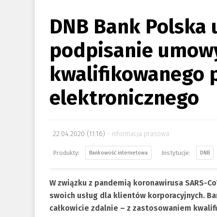
DNB Bank Polska 
podpisanie umow
kwalifikowanego 
elektronicznego
22.04.2020 (11:16)
informacja prasowa
Bankowość internetowa
DNB
W związku z pandemią koronawirusa SARS-CoV-
swoich usług dla klientów korporacyjnych. 
całkowicie zdalnie – z zastosowaniem kwali