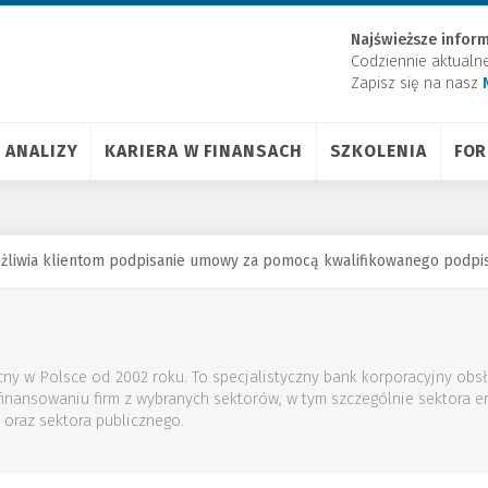
Najświeższe inform
Codziennie aktualn
Zapisz się na nasz
ANALIZY
KARIERA W FINANSACH
SZKOLENIA
FO
liwia klientom podpisanie umowy za pomocą kwalifikowanego podpi
ny w Polsce od 2002 roku. To specjalistyczny bank korporacyjny obsł
 finansowaniu firm z wybranych sektorów, w tym szczególnie sektora 
 oraz sektora publicznego.