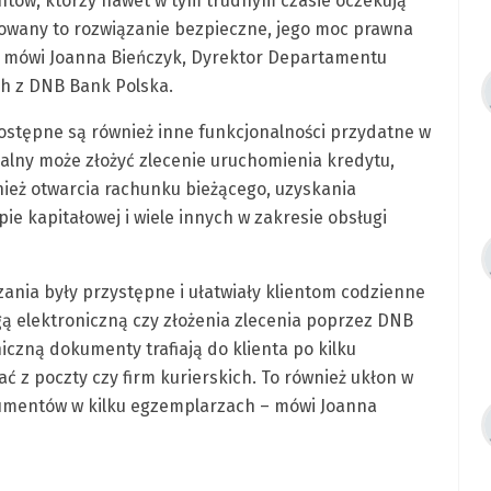
ntów, którzy nawet w tym trudnym czasie oczekują
kowany to rozwiązanie bezpieczne, jego moc prawna
 mówi Joanna Bieńczyk, Dyrektor Departamentu
h z DNB Bank Polska.
stępne są również inne funkcjonalności przydatne w
dalny może złożyć zlecenie uruchomienia kredytu,
nież otwarcia rachunku bieżącego, uzyskania
e kapitałowej i wiele innych w zakresie obsługi
ania były przystępne i ułatwiały klientom codzienne
ą elektroniczną czy złożenia zlecenia poprzez DNB
iczną dokumenty trafiają do klienta po kilku
ć z poczty czy firm kurierskich. To również ukłon w
umentów w kilku egzemplarzach – mówi Joanna