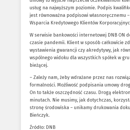
umowy to wyjście naprzeciw oczekiwaniom klie
usług na najwyższym poziomie. Podpis kwalifi
jest równoważna podpisowi własnoręcznemu –
Wsparcia Kredytowego Klientów Korporacyjnyc
W serwisie bankowości internetowej DNB ON do
czasie pandemii. Klient w sposób całkowicie z
wystawienia gwarancji czy akredytywy, jak rów
wspólnego widoku dla wszystkich spółek w grupi
bieżącej.
– Zależy nam, żeby wdrażane przez nas rozwiąz
formalności. Możliwość podpisania umowy drog
On to także oszczędność czasu. Drogą elektron
minutach. Nie musimy, jak dotychczas, korzysta
stronę środowiska – unikamy drukowania dok
Bieńczyk.
Źródło: DNB