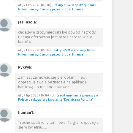
wt., 21 lip 2026 (07:30)
•
Zakup eSIM w aplikacji Banku
Millennium wyróżniony przez Global Finance
Jas Fasola
:
chciałbym zrozumieć jaki był powód nagrody.
Usługa oferowana jest przez bardzo wiele
banków.
…
wt., 21 lip 2026 (07:12)
•
Zakup eSIM w aplikacji Banku
Millennium wyróżniony przez Global Finance
PykPyk
:
Zamiast zajmować się pierdołami niech
dopracują swoją beznadziejną aplikację
bankową bo ma podstawowe
…
wt., 7 lip 2026 (16:36)
•
UniCredit uruchamia pierwszą w
Polsce bankową grę fabularną “Kosmiczna Fortuna”
human1
:
Trochę spóźniony ten news. Ta gra rozpoczęła
się w kwietniu.
…