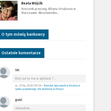
Beata Wójcik
Rzecznik prasowy, Allianz Urodzona w
Warszawie. Absolwentka…
O tym mówią bankowcy
Ostatnie komentarze
SK
:
Ktoś już to ma w aplikacji ?
…
śr., 29 lip 2026 (10:13)
•
Revolut wprowadza fundusze
rynku prywatnego dla klientów w Polsce
gość
:
dokładnie
…