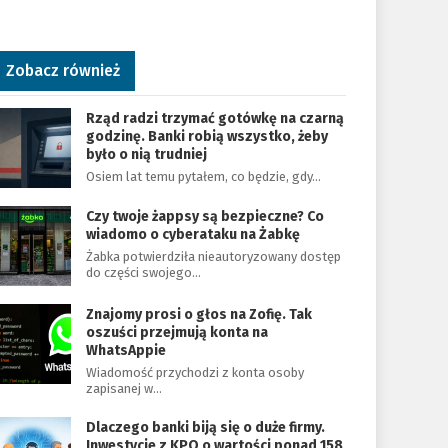
Zobacz również
Rząd radzi trzymać gotówkę na czarną
godzinę. Banki robią wszystko, żeby
było o nią trudniej
Osiem lat temu pytałem, co będzie, gdy…
Czy twoje żappsy są bezpieczne? Co
wiadomo o cyberataku na Żabkę
Żabka potwierdziła nieautoryzowany dostęp
do części swojego…
Znajomy prosi o głos na Zofię. Tak
oszuści przejmują konta na
WhatsAppie
Wiadomość przychodzi z konta osoby
zapisanej w…
Dlaczego banki biją się o duże firmy.
Inwestycje z KPO o wartości ponad 158