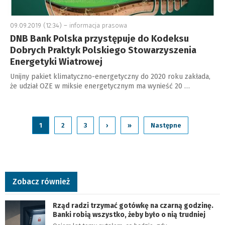
09.09.2019 (12:34) –
informacja prasowa
DNB Bank Polska przystępuje do Kodeksu
Dobrych Praktyk Polskiego Stowarzyszenia
Energetyki Wiatrowej
Unijny pakiet klimatyczno-energetyczny do 2020 roku zakłada,
że udział OZE w miksie energetycznym ma wynieść 20 …
1
2
3
›
»
Następne
Zobacz również
Rząd radzi trzymać gotówkę na czarną godzinę.
Banki robią wszystko, żeby było o nią trudniej