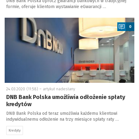
DNB Bank Polska oprócz gwarancji bankowych w tradycyjnej
formie, oferuje klientom wystawianie eGwarancji …
a
0
24.03.2020 (11:58) –
artykuł nadesłany
DNB Bank Polska umożliwia odłożenie spłaty
kredytów
DNB Bank Polska od teraz umożliwia każdemu klientowi
indywidualnemu odłożenie na trzy miesiące spłaty raty …
Kredyty