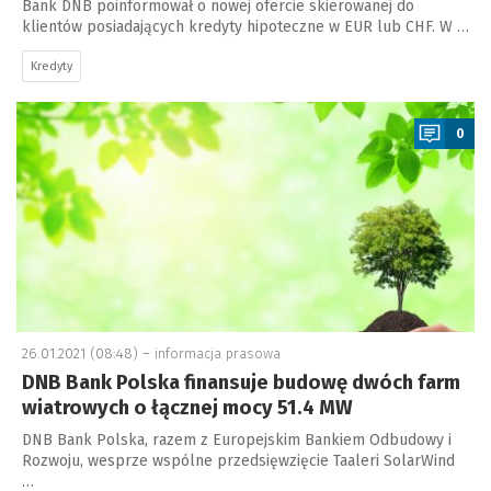
Bank DNB poinformował o nowej ofercie skierowanej do
klientów posiadających kredyty hipoteczne w EUR lub CHF. W …
Kredyty
a
0
26.01.2021 (08:48) –
informacja prasowa
DNB Bank Polska finansuje budowę dwóch farm
wiatrowych o łącznej mocy 51.4 MW
DNB Bank Polska, razem z Europejskim Bankiem Odbudowy i
Rozwoju, wesprze wspólne przedsięwzięcie Taaleri SolarWind
…