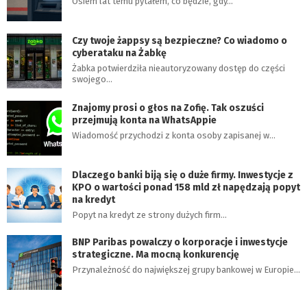
Osiem lat temu pytałem, co będzie, gdy…
Czy twoje żappsy są bezpieczne? Co wiadomo o
cyberataku na Żabkę
Żabka potwierdziła nieautoryzowany dostęp do części
swojego…
Znajomy prosi o głos na Zofię. Tak oszuści
przejmują konta na WhatsAppie
Wiadomość przychodzi z konta osoby zapisanej w…
Dlaczego banki biją się o duże firmy. Inwestycje z
KPO o wartości ponad 158 mld zł napędzają popyt
na kredyt
Popyt na kredyt ze strony dużych firm…
BNP Paribas powalczy o korporacje i inwestycje
strategiczne. Ma mocną konkurencję
Przynależność do największej grupy bankowej w Europie…