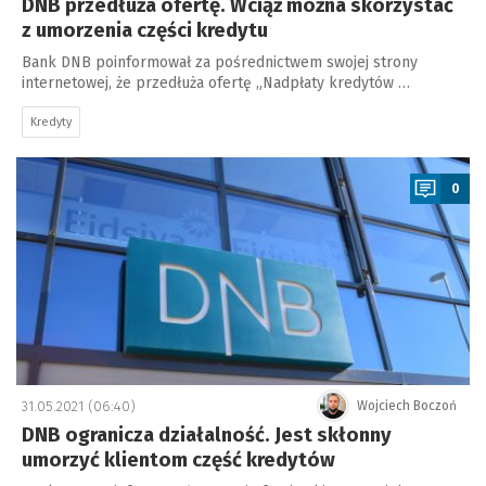
DNB przedłuża ofertę. Wciąż można skorzystać
z umorzenia części kredytu
Bank DNB poinformował za pośrednictwem swojej strony
internetowej, że przedłuża ofertę „Nadpłaty kredytów …
Kredyty
a
0
31.05.2021 (06:40)
Wojciech Boczoń
DNB ogranicza działalność. Jest skłonny
umorzyć klientom część kredytów