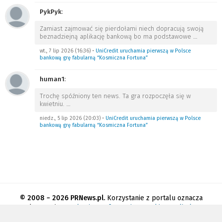
PykPyk
:
Zamiast zajmować się pierdołami niech dopracują swoją
beznadziejną aplikację bankową bo ma podstawowe
…
wt., 7 lip 2026 (16:36)
•
UniCredit uruchamia pierwszą w Polsce
bankową grę fabularną “Kosmiczna Fortuna”
human1
:
Trochę spóźniony ten news. Ta gra rozpoczęła się w
kwietniu.
…
niedz., 5 lip 2026 (20:03)
•
UniCredit uruchamia pierwszą w Polsce
bankową grę fabularną “Kosmiczna Fortuna”
© 2008 − 2026 PRNews.pl.
Korzystanie z portalu oznacza
akceptację
regulaminu
.
Informacja o cookies
.
Polityka
prywatności