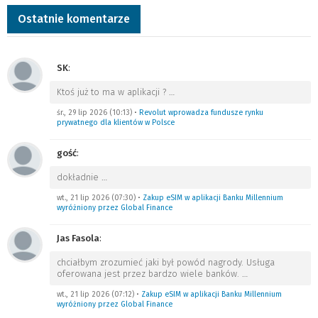
Ostatnie komentarze
SK
:
Ktoś już to ma w aplikacji ?
…
śr., 29 lip 2026 (10:13)
•
Revolut wprowadza fundusze rynku
prywatnego dla klientów w Polsce
gość
:
dokładnie
…
wt., 21 lip 2026 (07:30)
•
Zakup eSIM w aplikacji Banku Millennium
wyróżniony przez Global Finance
Jas Fasola
:
chciałbym zrozumieć jaki był powód nagrody. Usługa
oferowana jest przez bardzo wiele banków.
…
wt., 21 lip 2026 (07:12)
•
Zakup eSIM w aplikacji Banku Millennium
wyróżniony przez Global Finance