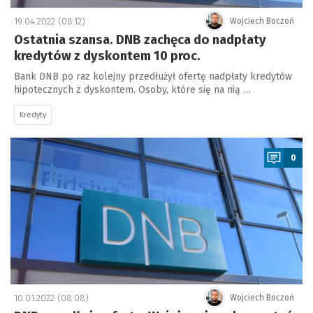
19.04.2022 (08:12)
Wojciech Boczoń
Ostatnia szansa. DNB zachęca do nadpłaty
kredytów z dyskontem 10 proc.
Bank DNB po raz kolejny przedłużył ofertę nadpłaty kredytów
hipotecznych z dyskontem. Osoby, które się na nią …
Kredyty
a
0
10.01.2022 (08:08)
Wojciech Boczoń