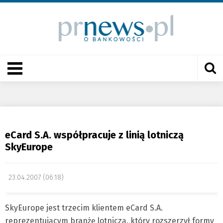
eCard S.A. współpracuje z linią lotniczą
SkyEurope
23.04.2007 (06:18)
SkyEurope jest trzecim klientem eCard S.A.
reprezentującym branżę lotniczą, który rozszerzył formy