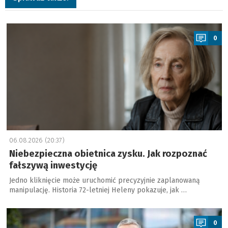
a
0
06.08.2026 (20:37)
Niebezpieczna obietnica zysku. Jak rozpoznać
fałszywą inwestycję
Jedno kliknięcie może uruchomić precyzyjnie zaplanowaną
manipulację. Historia 72-letniej Heleny pokazuje, jak …
a
0