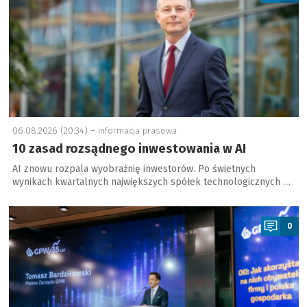
06.08.2026 (20:34) –
informacja prasowa
10 zasad rozsądnego inwestowania w AI
AI znowu rozpala wyobraźnię inwestorów. Po świetnych
wynikach kwartalnych największych spółek technologicznych …
a
0