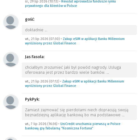
śr., 29 lip 2026 (10:13)
•
Revolut wprowadza fundusze rynku
prywatnego dla klientów w Polsce
gość
:
dokładnie
…
wt., 21 lip 2026 (07:30)
•
Zakup eSIM w aplikacji Banku Millennium
wyróżniony przez Global Finance
Jas Fasola
:
chciałbym zrozumieć jaki był powód nagrody. Usługa
oferowana jest przez bardzo wiele banków.
…
wt., 21 lip 2026 (07:12)
•
Zakup eSIM w aplikacji Banku Millennium
wyróżniony przez Global Finance
PykPyk
:
Zamiast zajmować się pierdołami niech dopracują swoją
beznadziejną aplikację bankową bo ma podstawowe
…
wt., 7 lip 2026 (16:36)
•
UniCredit uruchamia pierwszą w Polsce
bankową grę fabularną “Kosmiczna Fortuna”