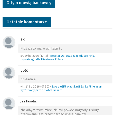
O tym mówią bankowcy
Ostatnie komentarze
SK
:
Ktoś już to ma w aplikacji ?
…
śr., 29 lip 2026 (10:13)
•
Revolut wprowadza fundusze rynku
prywatnego dla klientów w Polsce
gość
:
dokładnie
…
wt., 21 lip 2026 (07:30)
•
Zakup eSIM w aplikacji Banku Millennium
wyróżniony przez Global Finance
Jas Fasola
:
chciałbym zrozumieć jaki był powód nagrody. Usługa
oferowana jest przez bardzo wiele banków.
…