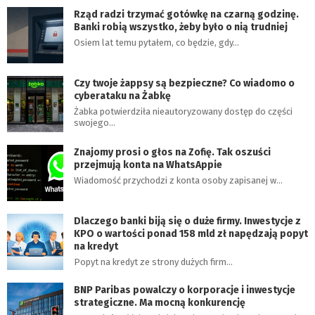
Rząd radzi trzymać gotówkę na czarną godzinę.
Banki robią wszystko, żeby było o nią trudniej
Osiem lat temu pytałem, co będzie, gdy…
Czy twoje żappsy są bezpieczne? Co wiadomo o
cyberataku na Żabkę
Żabka potwierdziła nieautoryzowany dostęp do części
swojego…
Znajomy prosi o głos na Zofię. Tak oszuści
przejmują konta na WhatsAppie
Wiadomość przychodzi z konta osoby zapisanej w…
Dlaczego banki biją się o duże firmy. Inwestycje z
KPO o wartości ponad 158 mld zł napędzają popyt
na kredyt
Popyt na kredyt ze strony dużych firm…
BNP Paribas powalczy o korporacje i inwestycje
strategiczne. Ma mocną konkurencję