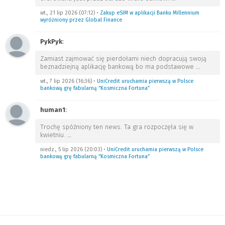
wt., 21 lip 2026 (07:12)
•
Zakup eSIM w aplikacji Banku Millennium
wyróżniony przez Global Finance
PykPyk
:
Zamiast zajmować się pierdołami niech dopracują swoją
beznadziejną aplikację bankową bo ma podstawowe
…
wt., 7 lip 2026 (16:36)
•
UniCredit uruchamia pierwszą w Polsce
bankową grę fabularną “Kosmiczna Fortuna”
human1
:
Trochę spóźniony ten news. Ta gra rozpoczęła się w
kwietniu.
…
niedz., 5 lip 2026 (20:03)
•
UniCredit uruchamia pierwszą w Polsce
bankową grę fabularną “Kosmiczna Fortuna”