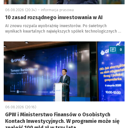
06.08.2026 (20:34) –
informacja prasowa
10 zasad rozsądnego inwestowania w AI
AI znowu rozpala wyobraźnię inwestorów. Po świetnych
wynikach kwartalnych największych spółek technologicznych …
a
0
06.08.2026 (20:16)
GPW i Ministerstwo Finansów o Osobistych
Kontach Inwestycyjnych. W programie może się
znaleźć 100 mld zł w trzy lata