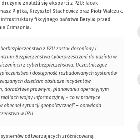
drużynie znaleźli się eksperci z PZU: Jacek
masz Piętka, Krzysztof Stachowicz oraz Piotr Walczuk.
 infrastruktury fikcyjnego państwa Berylia przed
ie Crimsonia.
cyberbezpieczeństwa z PZU został doceniony i
trum Bezpieczeństwa Cyberprzestrzeni do udziału w
iczeniach z cyberbezpieczeństwa. Uczestniczące
ezpieczeństwo i dostępność rozbudowanych systemów
powiązanych dziedzin: obsłudze incydentów
ch, doradztwie prawnym, planowaniu operacyjnym
ealiach wojny informacyjnej – co w praktyce
 obecnej sytuacji geopolitycznej” – opowiada
eczeństwa w PZU.
h systemów odtwarzających zróżnicowaną