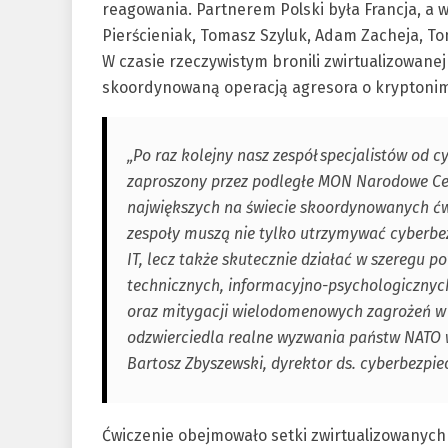
reagowania. Partnerem Polski była Francja, a w 
Pierścieniak, Tomasz Szyluk, Adam Zacheja, To
W czasie rzeczywistym bronili zwirtualizowanej
skoordynowaną operacją agresora o kryptonim
„Po raz kolejny nasz zespół specjalistów od 
zaproszony przez podległe MON Narodowe Cen
największych na świecie skoordynowanych ćw
zespoły muszą nie tylko utrzymywać cyberb
IT, lecz także skutecznie działać w szeregu 
technicznych, informacyjno-psychologiczny
oraz mitygacji wielodomenowych zagrożeń w r
odzwierciedla realne wyzwania państw NATO w
Bartosz Zbyszewski, dyrektor ds. cyberbezpi
Ćwiczenie obejmowało setki zwirtualizowanyc