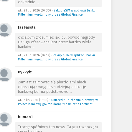
dokładnie
…
wt., 21 lip 2026 (07:30)
•
Zakup eSIM w aplikacji Banku
Millennium wyróżniony przez Global Finance
Jas Fasola
:
chciałbym zrozumieć jaki był powód nagrody.
Usługa oferowana jest przez bardzo wiele
banków.
…
wt., 21 lip 2026 (07:12)
•
Zakup eSIM w aplikacji Banku
Millennium wyróżniony przez Global Finance
PykPyk
:
Zamiast zajmować się pierdołami niech
dopracują swoją beznadziejną aplikację
bankową bo ma podstawowe
…
wt., 7 lip 2026 (16:36)
•
UniCredit uruchamia pierwszą w
Polsce bankową grę fabularną “Kosmiczna Fortuna”
human1
:
Trochę spóźniony ten news. Ta gra rozpoczęła
się w kwietniu.
…