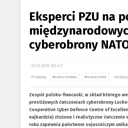
Eksperci PZU na 
międzynarodowyc
cyberobrony NAT
19.05.2025 (03:47)
Bezpieczeństwo
Ubezpieczenia
Zespół polsko-francuski, w skład którego wes
prestiżowych ćwiczeniach cyberobrony Locke
Cooperative Cyber Defence Centre of Excellen
najbardziej złożone i realistyczne ćwiczenie
roku zapewnia państwom sojuszniczym unika