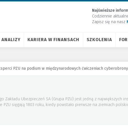
Najświeższe inform
Codziennie aktualn
Zapisz się na nasz
ANALIZY
KARIERA W FINANSACH
SZKOLENIA
FO
ksperci PZU na podium w międzynarodowych ćwiczeniach cyberobron
 Zakładu Ubezpieczeń SA (Grupa PZU) jest jedną z największych inst
 PZU sięgają 1803 roku, kiedy powstało pierwsze na ziemiach polsk