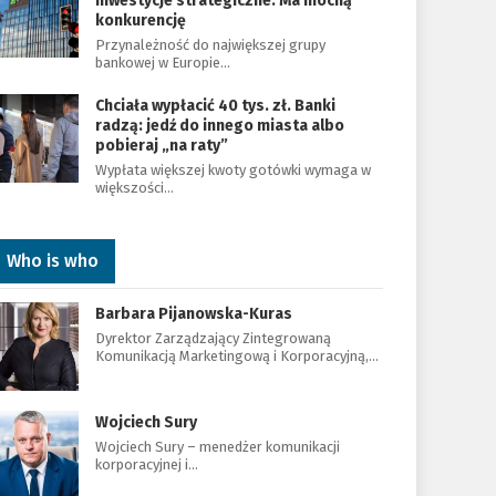
inwestycje strategiczne. Ma mocną
konkurencję
Przynależność do największej grupy
bankowej w Europie…
Chciała wypłacić 40 tys. zł. Banki
radzą: jedź do innego miasta albo
pobieraj „na raty”
Wypłata większej kwoty gotówki wymaga w
większości…
Who is who
Barbara Pijanowska-Kuras
Dyrektor Zarządzający Zintegrowaną
Komunikacją Marketingową i Korporacyjną,…
Wojciech Sury
Wojciech Sury – menedżer komunikacji
korporacyjnej i…