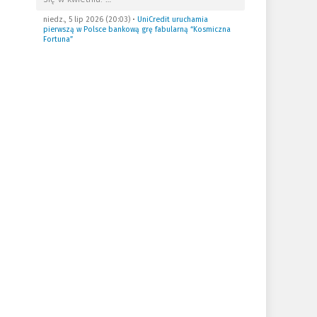
niedz., 5 lip 2026 (20:03)
•
UniCredit uruchamia
pierwszą w Polsce bankową grę fabularną “Kosmiczna
Fortuna”