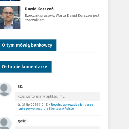
Dawid Korszeń
Rzecznik prasowy, Warta Dawid Korszeń jest
rzecznikiem…
O tym mówią bankowcy
Ostatnie komentarze
SK
:
Ktoś już to ma w aplikacji ?
…
śr., 29 lip 2026 (10:13)
•
Revolut wprowadza fundusze
rynku prywatnego dla klientów w Polsce
gość
: