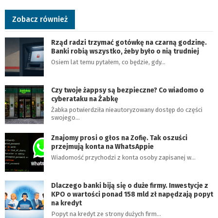
Zobacz również
Rząd radzi trzymać gotówkę na czarną godzinę.
Banki robią wszystko, żeby było o nią trudniej
Osiem lat temu pytałem, co będzie, gdy…
Czy twoje żappsy są bezpieczne? Co wiadomo o
cyberataku na Żabkę
Żabka potwierdziła nieautoryzowany dostęp do części
swojego…
Znajomy prosi o głos na Zofię. Tak oszuści
przejmują konta na WhatsAppie
Wiadomość przychodzi z konta osoby zapisanej w…
Dlaczego banki biją się o duże firmy. Inwestycje z
KPO o wartości ponad 158 mld zł napędzają popyt
na kredyt
Popyt na kredyt ze strony dużych firm…