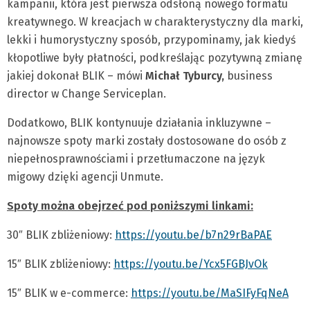
kampanii, która jest pierwsza odsłoną nowego formatu
kreatywnego. W kreacjach w charakterystyczny dla marki,
lekki i humorystyczny sposób, przypominamy, jak kiedyś
kłopotliwe były płatności, podkreślając pozytywną zmianę
jakiej dokonał BLIK – mówi
Michał Tyburcy,
business
director w Change Serviceplan.
Dodatkowo, BLIK kontynuuje działania inkluzywne –
najnowsze spoty marki zostały dostosowane do osób z
niepełnosprawnościami i przetłumaczone na język
migowy dzięki agencji Unmute.
Spoty można obejrzeć pod poniższymi linkami:
30″ BLIK zbliżeniowy:
https://youtu.be/b7n29rBaPAE
15″ BLIK zbliżeniowy:
https://youtu.be/Ycx5FGBJvOk
15″ BLIK w e-commerce:
https://youtu.be/MaSIFyFqNeA