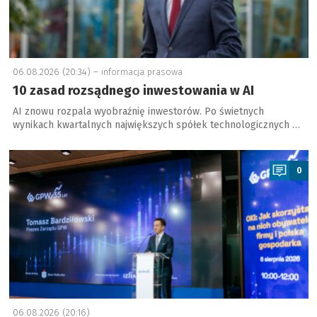
06.08.2026 (20:34) –
informacja prasowa
10 zasad rozsądnego inwestowania w AI
AI znowu rozpala wyobraźnię inwestorów. Po świetnych
wynikach kwartalnych największych spółek technologicznych …
a
0
06.08.2026 (20:16)