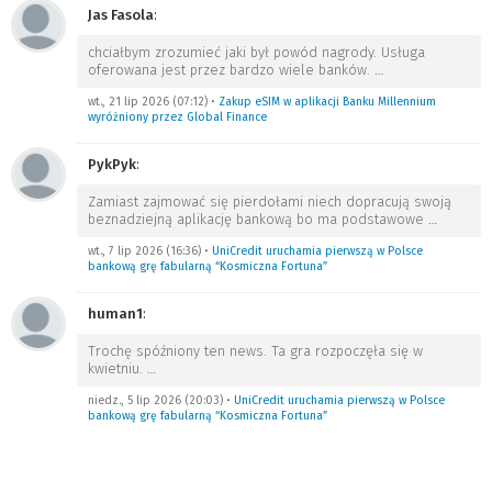
Jas Fasola
:
chciałbym zrozumieć jaki był powód nagrody. Usługa
oferowana jest przez bardzo wiele banków.
…
wt., 21 lip 2026 (07:12)
•
Zakup eSIM w aplikacji Banku Millennium
wyróżniony przez Global Finance
PykPyk
:
Zamiast zajmować się pierdołami niech dopracują swoją
beznadziejną aplikację bankową bo ma podstawowe
…
wt., 7 lip 2026 (16:36)
•
UniCredit uruchamia pierwszą w Polsce
bankową grę fabularną “Kosmiczna Fortuna”
human1
:
Trochę spóźniony ten news. Ta gra rozpoczęła się w
kwietniu.
…
niedz., 5 lip 2026 (20:03)
•
UniCredit uruchamia pierwszą w Polsce
bankową grę fabularną “Kosmiczna Fortuna”