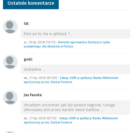
Ostatnie komentarze
SK
:
Ktoś już to ma w aplikacji ?
…
śr., 29 lip 2026 (10:13)
•
Revolut wprowadza fundusze rynku
prywatnego dla klientów w Polsce
gość
:
dokładnie
…
wt., 21 lip 2026 (07:30)
•
Zakup eSIM w aplikacji Banku Millennium
wyróżniony przez Global Finance
Jas Fasola
:
chciałbym zrozumieć jaki był powód nagrody. Usługa
oferowana jest przez bardzo wiele banków.
…
wt., 21 lip 2026 (07:12)
•
Zakup eSIM w aplikacji Banku Millennium
wyróżniony przez Global Finance