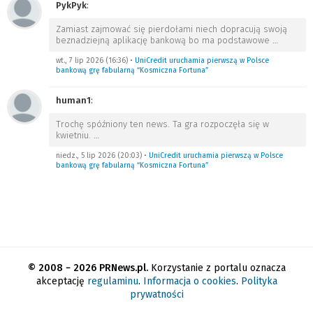
PykPyk
:
Zamiast zajmować się pierdołami niech dopracują swoją
beznadziejną aplikację bankową bo ma podstawowe
…
wt., 7 lip 2026 (16:36)
•
UniCredit uruchamia pierwszą w Polsce
bankową grę fabularną “Kosmiczna Fortuna”
human1
:
Trochę spóźniony ten news. Ta gra rozpoczęła się w
kwietniu.
…
niedz., 5 lip 2026 (20:03)
•
UniCredit uruchamia pierwszą w Polsce
bankową grę fabularną “Kosmiczna Fortuna”
© 2008 − 2026 PRNews.pl.
Korzystanie z portalu oznacza
akceptację
regulaminu
.
Informacja o cookies
.
Polityka
prywatności