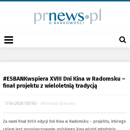
#ESBANKwspiera XVIII Dni Kina w Radomsku –
finał projektu z wieloletnią tradycją
17.04.2026 (05:16)
informacja prasowa
Za nami finał XVIII edycji Dni Kina w Radomsku – projektu, którego
celem jest popularyzowanie polskiego kina wśród młodzieży.