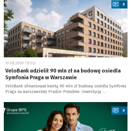
0
10.08.2026 (13:53)
VeloBank udzielił 90 mln zł na budowę osiedla
Symfonia Praga w Warszawie
VeloBank sfinansował kwotą 90 mln zł budowę osiedla Symfonia
Praga na warszawskiej Pradze-Południe. Inwestycję …
a
0