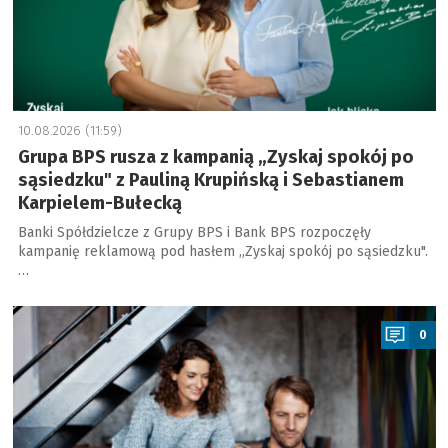
10.08.2026 (11:59)
Grupa BPS rusza z kampanią „Zyskaj spokój po
sąsiedzku" z Pauliną Krupińską i Sebastianem
Karpielem-Bułecką
Banki Spółdzielcze z Grupy BPS i Bank BPS rozpoczęły
kampanię reklamową pod hasłem „Zyskaj spokój po sąsiedzku".
…
a
0