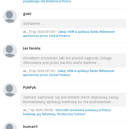
prywatnego dla klientów w Polsce
gość
:
dokładnie
…
wt., 21 lip 2026 (07:30)
•
Zakup eSIM w aplikacji Banku Millennium
wyróżniony przez Global Finance
Jas Fasola
:
chciałbym zrozumieć jaki był powód nagrody. Usługa
oferowana jest przez bardzo wiele banków.
…
wt., 21 lip 2026 (07:12)
•
Zakup eSIM w aplikacji Banku Millennium
wyróżniony przez Global Finance
PykPyk
:
Zamiast zajmować się pierdołami niech dopracują swoją
beznadziejną aplikację bankową bo ma podstawowe
…
wt., 7 lip 2026 (16:36)
•
UniCredit uruchamia pierwszą w Polsce
bankową grę fabularną “Kosmiczna Fortuna”
human1
: