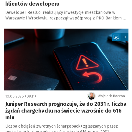
klientów dewelopera
Deweloper RealCo, realizujący inwestycje mieszkaniowe w
Warszawie i Wrocławiu, rozpoczął współpracę z PKO Bankiem …
a
0
10.08.2026 (09:11)
Wojciech Boczoń
Juniper Research prognozuje, że do 2031 r. liczba
żądań chargebacku na świecie wzrośnie do 616
mln
Liczba obciążeń zwrotnych (chargeback) zgłaszanych przez
posiadaczy kart wzrośnie na świecie do 616 mln w 2031 …