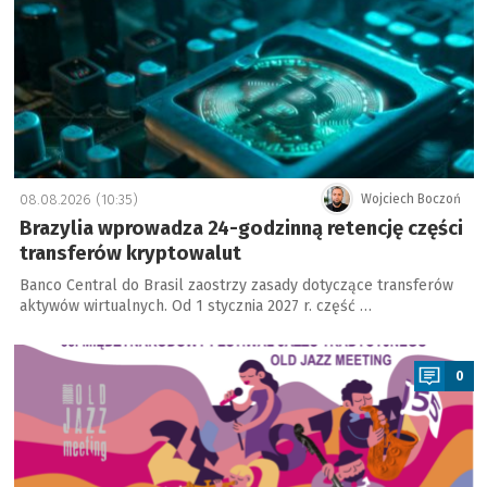
08.08.2026 (10:35)
Wojciech Boczoń
Brazylia wprowadza 24-godzinną retencję części
transferów kryptowalut
Banco Central do Brasil zaostrzy zasady dotyczące transferów
aktywów wirtualnych. Od 1 stycznia 2027 r. część …
a
0