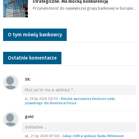
strategiczne. Ma mocną konkurencję
Przynależność do największej grupy bankowej w Europie…
O tym mówią bankowcy
Ostatnie komentarze
SK
:
Ktoś już to ma w aplikacji ?
…
śr., 29 lip 2026 (10:13)
•
Revolut wprowadza fundusze rynku
prywatnego dla klientów w Polsce
gość
:
dokładnie
…
wt., 21 lip 2026 (07:30)
•
Zakup eSIM w aplikacji Banku Millennium