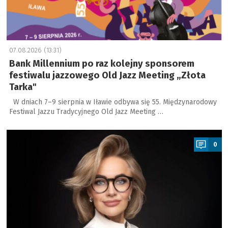
07.08.2026 (13:31)
Bank Millennium po raz kolejny sponsorem
festiwalu jazzowego Old Jazz Meeting „Złota
Tarka"
W dniach 7–9 sierpnia w Iławie odbywa się 55. Międzynarodowy
Festiwal Jazzu Tradycyjnego Old Jazz Meeting …
a
0