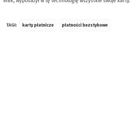
WBK, wyposażył w tę technologię wszystkie swoje karty.
TAGI:
karty płatnicze
płatności bezstykowe