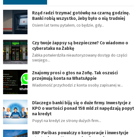
Rząd radzi trzymać gotówkę na czarną godzinę.
Banki robią wszystko, żeby było o nią trudniej
Osiem lat temu pytałem, co będzie, gdy…
Czy twoje żappsy są bezpieczne? Co wiadomo o
cyberataku na Żabkę
Żabka potwierdziła nieautoryzowany dostęp do części
swojego…
Znajomy prosi o głos na Zofię. Tak oszuści
przejmują konta na WhatsAppie
Wiadomość przychodzi z konta osoby zapisanej w…
Dlaczego banki biją się o duże firmy. Inwestycje z
KPO o wartości ponad 158 mld zł napędzają popyt
na kredyt
Popyt na kredyt ze strony dużych firm…
BNP Paribas powalczy o korporacje i inwestycje