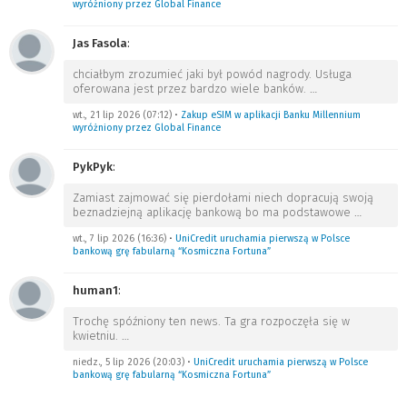
wyróżniony przez Global Finance
Jas Fasola
:
chciałbym zrozumieć jaki był powód nagrody. Usługa
oferowana jest przez bardzo wiele banków.
…
wt., 21 lip 2026 (07:12)
•
Zakup eSIM w aplikacji Banku Millennium
wyróżniony przez Global Finance
PykPyk
:
Zamiast zajmować się pierdołami niech dopracują swoją
beznadziejną aplikację bankową bo ma podstawowe
…
wt., 7 lip 2026 (16:36)
•
UniCredit uruchamia pierwszą w Polsce
bankową grę fabularną “Kosmiczna Fortuna”
human1
:
Trochę spóźniony ten news. Ta gra rozpoczęła się w
kwietniu.
…
niedz., 5 lip 2026 (20:03)
•
UniCredit uruchamia pierwszą w Polsce
bankową grę fabularną “Kosmiczna Fortuna”