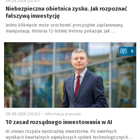
06.08.2026 (20:37)
Niebezpieczna obietnica zysku. Jak rozpoznać
fałszywą inwestycję
Jedno kliknięcie może uruchomić precyzyjnie zaplanowaną
manipulację. Historia 72-letniej Heleny pokazuje, jak …
a
0
06.08.2026 (20:34) –
informacja prasowa
10 zasad rozsądnego inwestowania w AI
AI znowu rozpala wyobraźnię inwestorów. Po świetnych
wynikach kwartalnych największych spółek technologicznych …