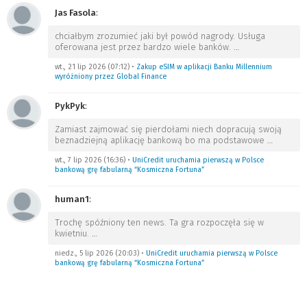
Jas Fasola
:
chciałbym zrozumieć jaki był powód nagrody. Usługa
oferowana jest przez bardzo wiele banków.
…
wt., 21 lip 2026 (07:12)
•
Zakup eSIM w aplikacji Banku Millennium
wyróżniony przez Global Finance
PykPyk
:
Zamiast zajmować się pierdołami niech dopracują swoją
beznadziejną aplikację bankową bo ma podstawowe
…
wt., 7 lip 2026 (16:36)
•
UniCredit uruchamia pierwszą w Polsce
bankową grę fabularną “Kosmiczna Fortuna”
human1
:
Trochę spóźniony ten news. Ta gra rozpoczęła się w
kwietniu.
…
niedz., 5 lip 2026 (20:03)
•
UniCredit uruchamia pierwszą w Polsce
bankową grę fabularną “Kosmiczna Fortuna”