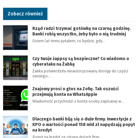
Zobacz również
Rząd radzi trzymać gotówkę na czarną godzinę.
Banki robią wszystko, żeby było o nią trudniej
Osiem lat temu pytałem, co będzie, gdy…
Czy twoje żappsy są bezpieczne? Co wiadomo o
cyberataku na Żabkę
Żabka potwierdziła nieautoryzowany dostęp do części
swojego…
Znajomy prosi o głos na Zofię. Tak oszuści
przejmują konta na WhatsAppie
Wiadomość przychodzi z konta osoby zapisanej w…
Dlaczego banki biją się o duże firmy. Inwestycje z
KPO o wartości ponad 158 mld zł napędzają popyt
na kredyt
Popyt na kredyt ze strony dużych firm…