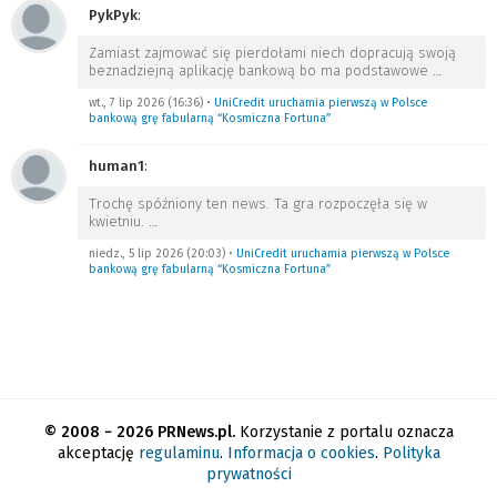
PykPyk
:
Zamiast zajmować się pierdołami niech dopracują swoją
beznadziejną aplikację bankową bo ma podstawowe
…
wt., 7 lip 2026 (16:36)
•
UniCredit uruchamia pierwszą w Polsce
bankową grę fabularną “Kosmiczna Fortuna”
human1
:
Trochę spóźniony ten news. Ta gra rozpoczęła się w
kwietniu.
…
niedz., 5 lip 2026 (20:03)
•
UniCredit uruchamia pierwszą w Polsce
bankową grę fabularną “Kosmiczna Fortuna”
© 2008 − 2026 PRNews.pl.
Korzystanie z portalu oznacza
akceptację
regulaminu
.
Informacja o cookies
.
Polityka
prywatności