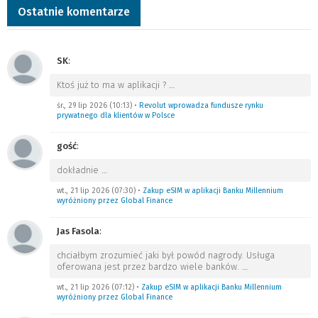
Ostatnie komentarze
SK
:
Ktoś już to ma w aplikacji ?
…
śr., 29 lip 2026 (10:13)
•
Revolut wprowadza fundusze rynku
prywatnego dla klientów w Polsce
gość
:
dokładnie
…
wt., 21 lip 2026 (07:30)
•
Zakup eSIM w aplikacji Banku Millennium
wyróżniony przez Global Finance
Jas Fasola
:
chciałbym zrozumieć jaki był powód nagrody. Usługa
oferowana jest przez bardzo wiele banków.
…
wt., 21 lip 2026 (07:12)
•
Zakup eSIM w aplikacji Banku Millennium
wyróżniony przez Global Finance