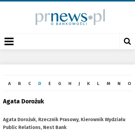
A
B
C
D
E
G
H
J
K
L
M
N
O
Agata Dorożuk
Agata Dorożuk, Rzecznik Prasowy, Kierownik Wydziału
Public Relations, Nest Bank