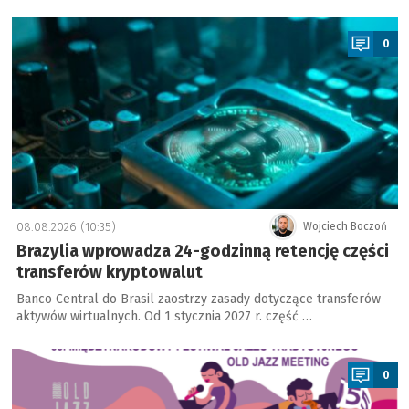
a
0
08.08.2026 (10:35)
Wojciech Boczoń
Brazylia wprowadza 24-godzinną retencję części
transferów kryptowalut
Banco Central do Brasil zaostrzy zasady dotyczące transferów
aktywów wirtualnych. Od 1 stycznia 2027 r. część …
a
0