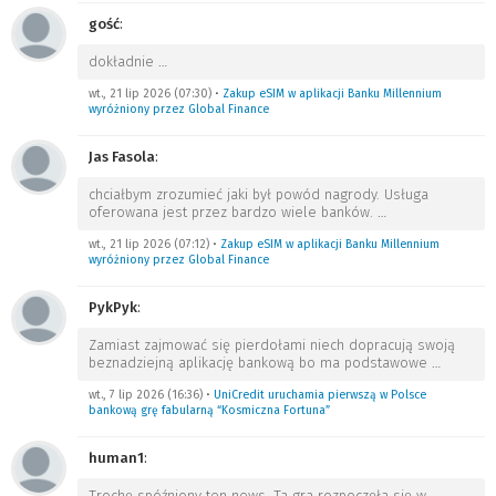
gość
:
dokładnie
…
wt., 21 lip 2026 (07:30)
•
Zakup eSIM w aplikacji Banku Millennium
wyróżniony przez Global Finance
Jas Fasola
:
chciałbym zrozumieć jaki był powód nagrody. Usługa
oferowana jest przez bardzo wiele banków.
…
wt., 21 lip 2026 (07:12)
•
Zakup eSIM w aplikacji Banku Millennium
wyróżniony przez Global Finance
PykPyk
:
Zamiast zajmować się pierdołami niech dopracują swoją
beznadziejną aplikację bankową bo ma podstawowe
…
wt., 7 lip 2026 (16:36)
•
UniCredit uruchamia pierwszą w Polsce
bankową grę fabularną “Kosmiczna Fortuna”
human1
:
Trochę spóźniony ten news. Ta gra rozpoczęła się w