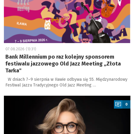
07.08.2026 (13:31)
Bank Millennium po raz kolejny sponsorem
festiwalu jazzowego Old Jazz Meeting „Złota
Tarka"
W dniach 7–9 sierpnia w Iławie odbywa się 55. Międzynarodowy
Festiwal Jazzu Tradycyjnego Old Jazz Meeting …
a
0